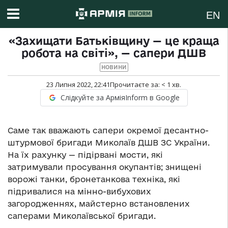
EN
«Захищати Батьківщину — це краща
робота на світі», — сапери ДШВ
НОВИНИ
23 Липня 2022, 22:41
Прочитаєте за:
< 1
хв.
Слідкуйте за АрміяInform в Google
Саме так вважають сапери окремої десантно-
штурмової бригади Миколаїв ДШВ ЗС України.
На їх рахунку — підірвані мости, які
затримували просування окупантів; знищені
ворожі танки, бронетанкова техніка, які
підривалися на мінно-вибухових
загородженнях, майстерно встановлених
саперами Миколаївської бригади.