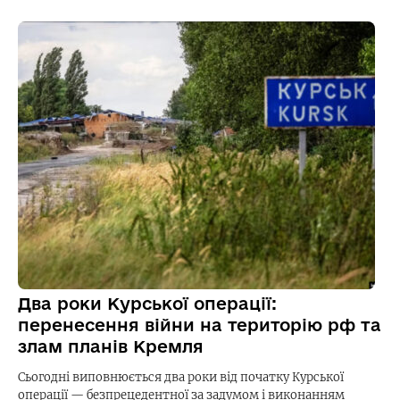
Два роки Курської операції:
перенесення війни на територію рф та
злам планів Кремля
Сьогодні виповнюється два роки від початку Курської
операції — безпрецедентної за задумом і виконанням