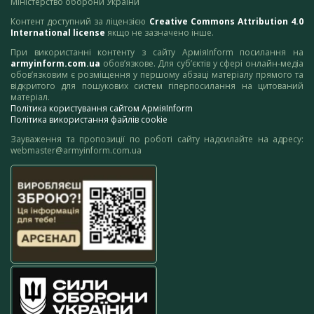
Міністерство оборони України
Контент доступний за ліцензією
Creative Commons Attribution 4.0
International license
якщо не зазначено інше.
При використанні контенту з сайту АрміяInform посилання на
armyinform.com.ua
обов’язкове. Для суб’єктів у сфері онлайн-медіа
обов’язковим є розміщення у першому абзаці матеріалу прямого та
відкритого для пошукових систем гіперпосилання на цитований
матеріал.
Політика користування сайтом АрміяInform
Політика використання файлів cookie
Зауваження та пропозиції по роботі сайту надсилайте на адресу:
webmaster@armyinform.com.ua