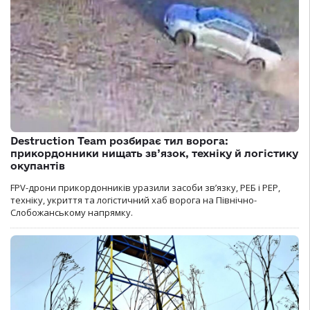
Destruction Team розбирає тил ворога:
прикордонники нищать зв’язок, техніку й логістику
окупантів
FPV-дрони прикордонників уразили засоби зв’язку, РЕБ і РЕР,
техніку, укриття та логістичний хаб ворога на Північно-
Слобожанському напрямку.