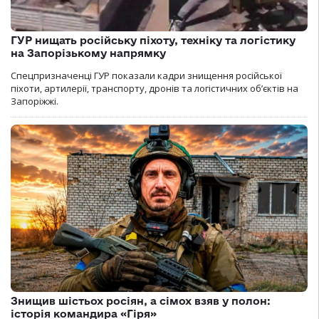
ГУР нищать російську піхоту, техніку та логістику
на Запорізькому напрямку
Спецпризначенці ГУР показали кадри знищення російської
піхоти, артилерії, транспорту, дронів та логістичних об’єктів на
Запоріжжі.
Знищив шістьох росіян, а сімох взяв у полон:
історія командира «Гіря»