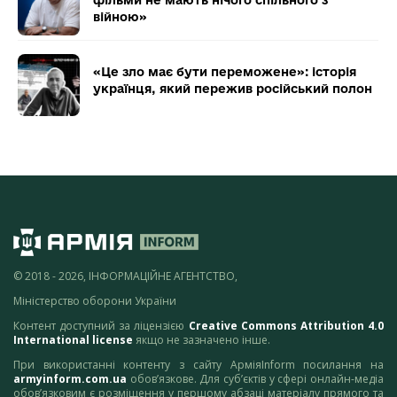
війною»
«Це зло має бути переможене»: історія
українця, який пережив російський полон
© 2018 - 2026, ІНФОРМАЦІЙНЕ АГЕНТСТВО,
Міністерство оборони України
Контент доступний за ліцензією
Creative Commons Attribution 4.0
International license
якщо не зазначено інше.
При використанні контенту з сайту АрміяInform посилання на
armyinform.com.ua
обов’язкове. Для суб’єктів у сфері онлайн-медіа
обов’язковим є розміщення у першому абзаці матеріалу прямого та