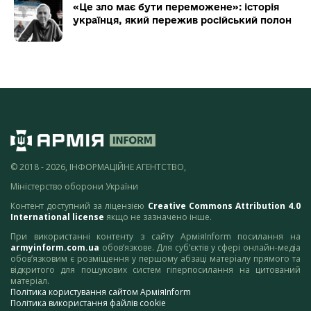
«Це зло має бути переможене»: історія
українця, який пережив російський полон
© 2018 - 2026, ІНФОРМАЦІЙНЕ АГЕНТСТВО,
Міністерство оборони України
Контент доступний за ліцензією
Creative Commons Attribution 4.0
International license
якщо не зазначено інше.
При використанні контенту з сайту АрміяInform посилання на
armyinform.com.ua
обов’язкове. Для суб’єктів у сфері онлайн-медіа
обов’язковим є розміщення у першому абзаці матеріалу прямого та
відкритого для пошукових систем гіперпосилання на цитований
матеріал.
Політика користування сайтом АрміяInform
Політика використання файлів cookie