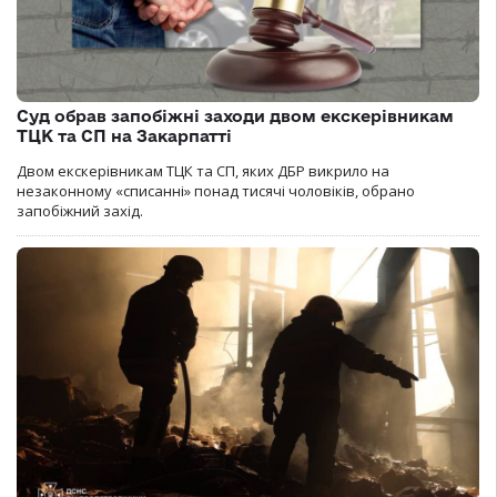
Суд обрав запобіжні заходи двом екскерівникам
ТЦК та СП на Закарпатті
Двом екскерівникам ТЦК та СП, яких ДБР викрило на
незаконному «списанні» понад тисячі чоловіків, обрано
запобіжний захід.