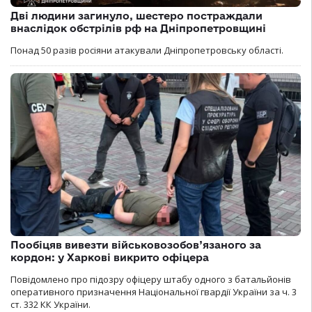
Дві людини загинуло, шестеро постраждали
внаслідок обстрілів рф на Дніпропетровщині
Понад 50 разів росіяни атакували Дніпропетровську області.
Пообіцяв вивезти військовозобов’язаного за
кордон: у Харкові викрито офіцера
Повідомлено про підозру офіцеру штабу одного з батальйонів
оперативного призначення Національної гвардії України за ч. 3
ст. 332 КК України.