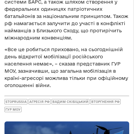
системи БАРС, а також шляхом створення у
федеральних одиницях патріотичних
батальйонів за національним принципом. Також
рф намагається залучити до участі в конфлікті
найманців з Близького Сходу, що протирічить
міжнародним конвенціям.
«Все це робиться приховано, на сьогоднішній
день відкритої мобілізації російського
населення немає», – сказав представник ГУР
МОУ, зазначивши, що загальна мобілізація в
країні-агресорі можлива тільки при офіційному
оголошенні війни.
STOPRUSSIA
АГРЕСІЯ РФ
ВАДИМ СКІБІЦЬКИЙ
ВТОРГНЕННЯ РФ
ГУР МОУ