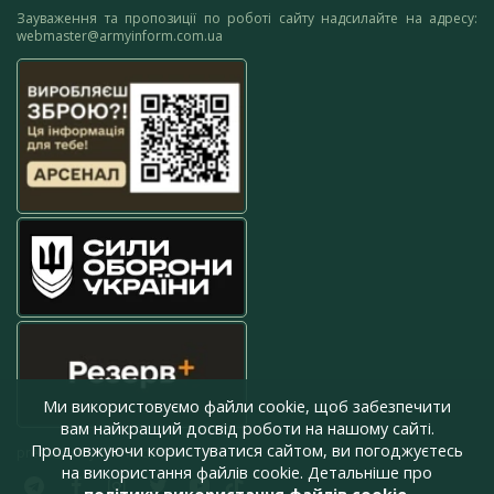
Зауваження та пропозиції по роботі сайту надсилайте на адресу:
webmaster@armyinform.com.ua
Ми використовуємо файли cookie, щоб забезпечити
вам найкращий досвід роботи на нашому сайті.
Продовжуючи користуватися сайтом, ви погоджуєтесь
press@armyinform.com.ua
на використання файлів cookie. Детальніше про