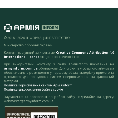
© 2018 - 2026, ІНФОРМАЦІЙНЕ АГЕНТСТВО,
Міністерство оборони України
Контент доступний за ліцензією
Creative Commons Attribution 4.0
International license
якщо не зазначено інше.
При використанні контенту з сайту АрміяInform посилання на
armyinform.com.ua
обов’язкове. Для суб’єктів у сфері онлайн-медіа
обов’язковим є розміщення у першому абзаці матеріалу прямого та
відкритого для пошукових систем гіперпосилання на цитований
матеріал.
Політика користування сайтом АрміяInform
Політика використання файлів cookie
Зауваження та пропозиції по роботі сайту надсилайте на адресу:
webmaster@armyinform.com.ua