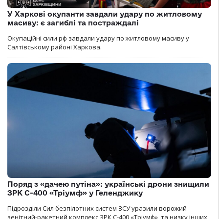
У Харкові окупанти завдали удару по житловому
масиву: є загиблі та постраждалі
Окупаційні сили рф завдали удару по житловому масиву у
Салтівському районі Харкова.
Поряд з «дачею путіна»: українські дрони знищили
ЗРК С-400 «Тріумф» у Геленджику
Підрозділи Сил безпілотних систем ЗСУ уразили ворожий
зенітний-ракетний комплекс ЗРК С-400 «Тріумф», та низку інших