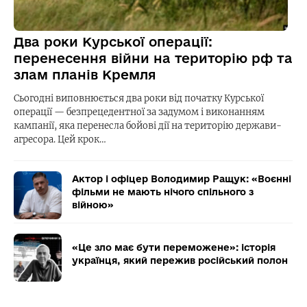
Два роки Курської операції:
перенесення війни на територію рф та
злам планів Кремля
Сьогодні виповнюється два роки від початку Курської
операції — безпрецедентної за задумом і виконанням
кампанії, яка перенесла бойові дії на територію держави-
агресора. Цей крок…
Актор і офіцер Володимир Ращук: «Воєнні
фільми не мають нічого спільного з
війною»
«Це зло має бути переможене»: історія
українця, який пережив російський полон