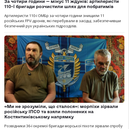
За чотири години — мінус 11 ждунів: артилеристи
110-ї бригади розчистили шлях для побратимів
Артилеристи 110-ї ОМБр за чотири години знищили 11
російських FPV-дронів, які перебували в засідці, забезпечивши
безпечний рух українських підрозділів.
«Ми не зрозуміли, що сталося»: морпіхи зірвали
російську ІПСО та взяли полонених на
Костянтинівському напрямку
Розвідники 36-ї окремої бригади морської піхоти зірвали спробу