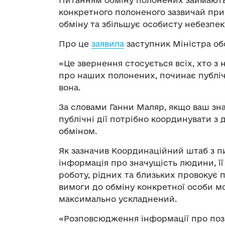
Питанням обміну полонених займаютьс
конкретного полоненого зазвичай при
обміну та збільшує особисту небезпек
Про це
заявила
заступник Міністра об
«Це звернення стосується всіх, хто
про наших полонених, починає публічн
вона.
За словами Ганни Маляр, якщо ваш зн
публічні дії потрібно координувати з
обміном.
Як зазначив Координаційний штаб з п
інформація про значущість людини, її
роботу, рідних та близьких провокує 
вимоги до обміну конкретної особи м
максимально ускладнений.
«Розповсюдження інформації про позив