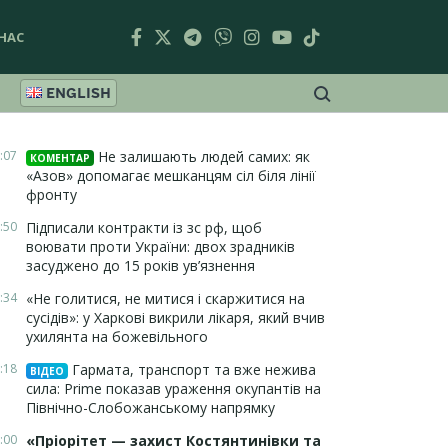
НАС
ENGLISH
:07
Не залишають людей самих: як
КОМЕНТАР
«Азов» допомагає мешканцям сіл біля лінії
фронту
:50
Підписали контракти із зс рф, щоб
воювати проти України: двох зрадників
засуджено до 15 років ув’язнення
:34
«Не голитися, не митися і скаржитися на
сусідів»: у Харкові викрили лікаря, який вчив
ухилянта на божевільного
:18
Гармата, транспорт та вже нежива
ВІДЕО
сила: Prime показав ураження окупантів на
Північно-Слобожанському напрямку
:00
«Пріорітет — захист Костянтинівки та