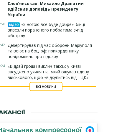
Слов’янська»: Михайло Драпатий
здійснив доповідь Президенту
України
:56
«З ногою все буде добре»: бійці
ВІДЕО
вивезли пораненого побратима з-під
обстрілу
:42
Дезертирував під час оборони Маріуполя
та воює на боці рф: прикордоннику
повідомлено про підозру
:24
«Віддай гроші і виклич таксі»: у Києві
засуджено ухилянта, який ошукав вдову
військового, щоб «відкупитись від ТЦК»
ВСІ НОВИНИ
АКАНСІЇ
Начальник компресорної