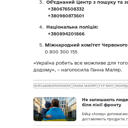
Об’єднаний Центр з пошуку та 
+380676508332
+380980873601
Національна поліція:
+380894201866
Міжнародний комітет Червоного
0 800 300 155
«Україна робить все можливе для тог
додому», – наголосила Ганна Маляр.
ВІЙСЬКОВОПОЛОНЕНІ
ГАННА МАЛЯР
ГУР МОУ
КООРД
Не залишають люде
біля лінії фронту
Бійці «Азову» допомага
доставляють продукти, 