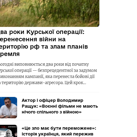
ва роки Курської операції:
еренесення війни на
ериторію рф та злам планів
ремля
ьогодні виповнюється два роки від початку
урської операції — безпрецедентної за задумом
виконанням кампанії, яка перенесла бойові дії
а територію держави-агресора. Цей крок…
Актор і офіцер Володимир
Ращук: «Воєнні фільми не мають
нічого спільного з війною»
«Це зло має бути переможене»:
історія українця, який пережив