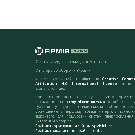
© 2018 - 2026, ІНФОРМАЦІЙНЕ АГЕНТСТВО,
Міністерство оборони України
Контент доступний за ліцензією
Creative Comm
Attribution 4.0 International license
якщо 
зазначено інше.
При використанні контенту з сайту АрміяInf
посилання на
armyinform.com.ua
обов’язкове. 
суб’єктів у сфері онлайн-медіа обов’язкови
розміщення у першому абзаці матеріалу прямого
відкритого для пошукових систем гіперпосилання
цитований матеріал.
Політика користування сайтом АрміяInform
Політика використання файлів cookie