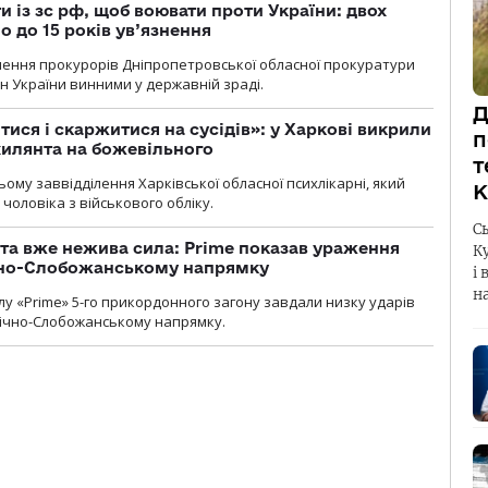
 із зс рф, щоб воювати проти України: двох
 до 15 років ув’язнення
чення прокурорів Дніпропетровської обласної прокуратури
н України винними у державній зраді.
Д
тися і скаржитися на сусідів»: у Харкові викрили
п
ухилянта на божевільного
т
ому заввідділення Харківської обласної психлікарні, який
К
чоловіка з військового обліку.
С
 та вже нежива сила: Prime показав ураження
К
ічно-Слобожанському напрямку
і 
н
у «Prime» 5-го прикордонного загону завдали низку ударів
нічно-Слобожанському напрямку.