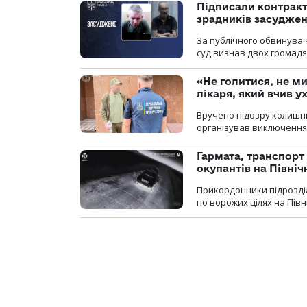
Підписали контракти
зрадників засуджено
За публічного обвинува
суд визнав двох громадя
«Не голитися, не ми
лікаря, який вчив 
Вручено підозру колишнь
організував виключення 
Гармата, транспорт
окупантів на Півн
Прикордонники підрозділ
по ворожих цілях на Пів