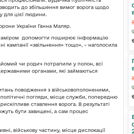
я професіонали. Будь-яка публічність
зводить до збільшення вимог ворога щодо
у для цієї людини.
орони України Ганна Маляр.
 з наміром допомогти поширює інформацію
і кампанії «звільнення» тощо», – наголосила
айомий чи родич потрапили у полон, всі
 державними органами, які займаються
итань поводження з військовополоненими,
 політичні погляди, місце служби, попередню
прискіпливе ставлення ворога. В результаті
ожуть бути завищені, а сам процес
ні, військову частину, місце дислокації