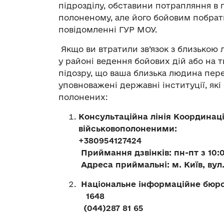
підрозділу, обставини потрапляння в 
полоненому, але його бойовим побрат
повідомленні ГУР МОУ.
Якщо ви втратили зв’язок з близькою 
у районі ведення бойових дій або на 
підозру, що ваша близька людина пере
уповноважені державні інституції, як
полонених:
Консультаційна лінія Координац
військовополоненими:
+380954127424
Приймання дзвінків: пн-пт з 10:0
Адреса приймальні: м. Київ, вул.
Національне інформаційне бюр
1648
(044)287 81 65