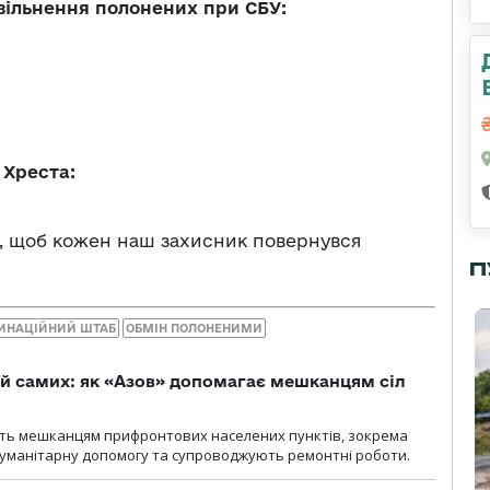
звільнення полонених при СБУ:
 Хреста:
о, щоб кожен наш захисник повернувся
П
ИНАЦІЙНИЙ ШТАБ
ОБМІН ПОЛОНЕНИМИ
й самих: як «Азов» допомагає мешканцям сіл
ють мешканцям прифронтових населених пунктів, зокрема
гуманітарну допомогу та супроводжують ремонтні роботи.