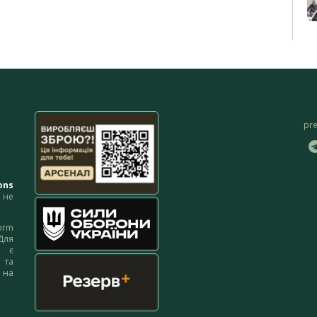
pr
ons
не
orm
Для
м є
 та
 на