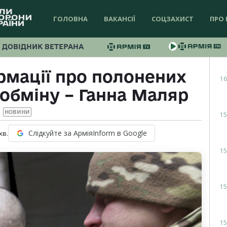
ГОЛОВНА
ВАКАНСІЇ
СОЦЗАХИСТ
ПРО 
ДОВІДНИК ВЕТЕРАНА
мації про полонених
16
обміну – Ганна Маляр
НОВИНИ
15
Слідкуйте за АрміяInform в Google
хв.
15
15
15