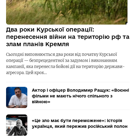
Два роки Курської операції:
перенесення війни на територію рф та
злам планів Кремля
Сьогодні виповнюється два роки від початку Курської
операції — безпрецедентної за задумом і виконанням
кампанії, яка перенесла бойові дії на територію держави-
агресора. Цей крок…
Актор і офіцер Володимир Ращук: «Воєнні
фільми не мають нічого спільного з
війною»
«Це зло має бути переможене»: історія
українця, який пережив російський полон