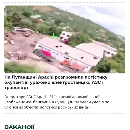
На Луганщині Apachi розгромили логістику
окупантів: уражено електростанцію, АЗС і
транспорт
Оператори ББпС Apachi 81-ї окремої аеромобільної
Слобожанської бригади на Луганщині завдали ударів по
ключових об’єктах логістики російських військ.
ВАКАНСІЇ