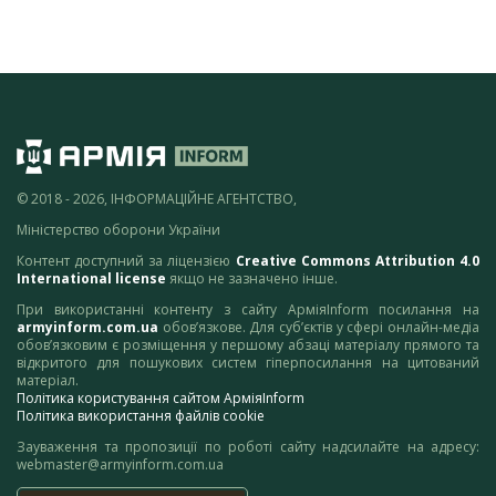
© 2018 - 2026, ІНФОРМАЦІЙНЕ АГЕНТСТВО,
Міністерство оборони України
Контент доступний за ліцензією
Creative Commons Attribution 4.0
International license
якщо не зазначено інше.
При використанні контенту з сайту АрміяInform посилання на
armyinform.com.ua
обов’язкове. Для суб’єктів у сфері онлайн-медіа
обов’язковим є розміщення у першому абзаці матеріалу прямого та
відкритого для пошукових систем гіперпосилання на цитований
матеріал.
Політика користування сайтом АрміяInform
Політика використання файлів cookie
Зауваження та пропозиції по роботі сайту надсилайте на адресу:
webmaster@armyinform.com.ua