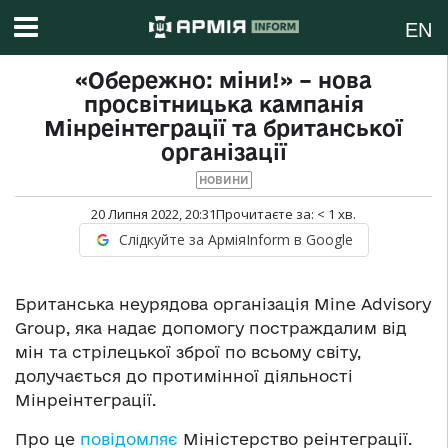
EN
«Обережно: міни!» – нова
просвітницька кампанія
Мінреінтеграції та британської
організації
НОВИНИ
20 Липня 2022, 20:31
Прочитаєте за:
< 1
хв.
Слідкуйте за АрміяInform в Google
Британська неурядова організація Mine Advisory
Group, яка надає допомогу постраждалим від
мін та стрілецької зброї по всьому світу,
долучається до протимінної діяльності
Мінреінтеграції.
Про це
повідомляє
Міністерство реінтеграції.