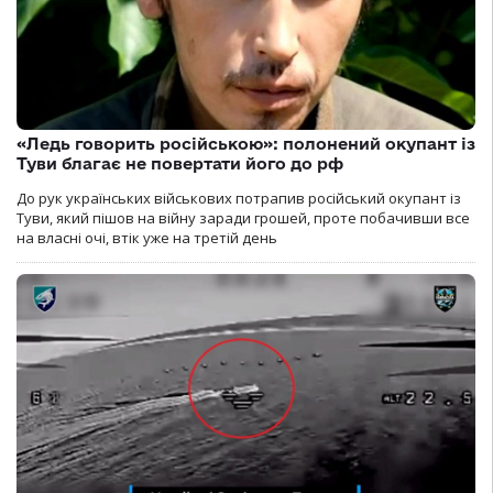
«Ледь говорить російською»: полонений окупант із
Туви благає не повертати його до рф
До рук українських військових потрапив російський окупант із
Туви, який пішов на війну заради грошей, проте побачивши все
на власні очі, втік уже на третій день