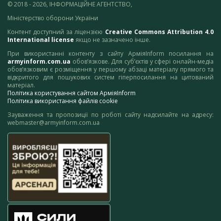
© 2018 - 2026, ІНФОРМАЦІЙНЕ АГЕНТСТВО,
Міністерство оборони України
Контент доступний за ліцензією
Creative Commons Attribution 4.0
International license
якщо не зазначено інше.
При використанні контенту з сайту АрміяInform посилання на
armyinform.com.ua
обов’язкове. Для суб’єктів у сфері онлайн-медіа
обов’язковим є розміщення у першому абзаці матеріалу прямого та
відкритого для пошукових систем гіперпосилання на цитований
матеріал.
Політика користування сайтом АрміяInform
Політика використання файлів cookie
Зауваження та пропозиції по роботі сайту надсилайте на адресу:
webmaster@armyinform.com.ua