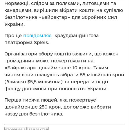
Норвежці, слідом за поляками, литовцями та
канадцями, вирішили зібрати кошти на купівлю
безпілотника «Байрактар» для Збройних Сил
України.
Про це
повідомляє
краудфандингова
платформа Spleis.
Організатори збору коштів заявили, що кожен
громадянин може пожертвувати на
«Байрактар» щонайменше 10 крон. Таким
чином вони планують зібрати 55 мільйонів крон
(близько $5,5 мільйона) та передати їх до
фонду допомоги при посольстві України.
Перша тисяча людей, яка пожертвує
щонайменше 250 крон, допоможе вибрати
назву для безпілотника.
STOPRUSSIA
БАЙРАКТАР