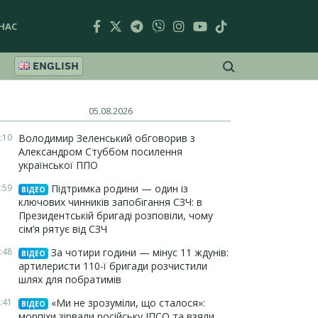
НАС
ENGLISH
05.08.2026
:10
Володимир Зеленський обговорив з
Александром Стуббом посилення
української ППО
:59
Підтримка родини — один із
ВІДЕО
ключових чинників запобігання СЗЧ: в
Президентській бригаді розповіли, чому
сім’я рятує від СЗЧ
:48
За чотири години — мінус 11 ждунів:
ВІДЕО
артилеристи 110-ї бригади розчистили
шлях для побратимів
:41
«Ми не зрозуміли, що сталося»:
ВІДЕО
морпіхи зірвали російську ІПСО та взяли