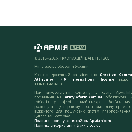
© 2018 - 2026, ІНФОРМАЦІЙНЕ АГЕНТСТВО,
Міністерство оборони України
Контент доступний за ліцензією
Creative Comm
Attribution 4.0 International license
якщо 
зазначено інше.
При використанні контенту з сайту АрміяInf
посилання на
armyinform.com.ua
обов’язкове. 
суб’єктів у сфері онлайн-медіа обов’язкови
розміщення у першому абзаці матеріалу прямого
відкритого для пошукових систем гіперпосилання
цитований матеріал.
Політика користування сайтом АрміяInform
Політика використання файлів cookie