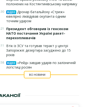
полонених на Костянтинівському напрямку
:30
Дронар батальйону «Стриж»
ВІДЕО
ювелірно ліквідував окупанта одним
точним ударом
:21
Президент обговорив із генсеком
НАТО постачання Україні ракет-
перехоплювачів
:11
Втік із ЗСУ та готував теракт у центрі
Запоріжжя: дезертира засуджено до 15
років
:58
«Рейд» завдав ударів по залізничній
ВІДЕО
логістиці росіян
ВСІ НОВИНИ
АКАНСІЇ