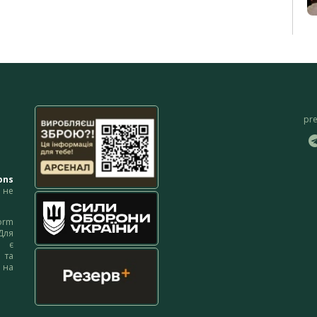
pr
ons
не
orm
Для
м є
 та
 на