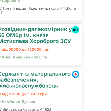
Деражня
Третій відділ Хмельницького РТЦК та
СП
Розвідник-далекомірник у
66 ОМБр ім. князя
Мстислава Хороброго ЗСУ
від 50000 до 120000 грн
Київ, Київська область
Сержант із матеріального
забезпечення,
військовослужбовець
від 23500 до 58500 грн
Кам'янка-Бузька
Військова частина А4623