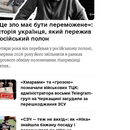
Це зло має бути переможене»:
сторія українця, який пережив
осійський полон
отири роки він перебував у російському полоні,
 червня 2026 року його звільнили в рамках
ергового обміну полоненими. Наприкінці
ипня…
«Хмарами» та «грозою»
позначали військових ТЦК:
адміністратора восьми Telegram-
груп на Черкащині засудили за
перешкоджання ЗСУ
«СЗЧ — теж не вихід»: як «Ніка»
знайшла бажану посаду і