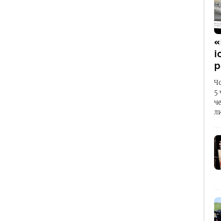
«
і
р
Ч
5
ч
л