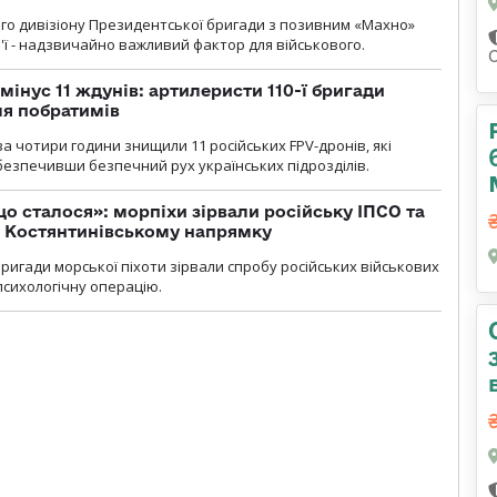
го дивізіону Президентської бригади з позивним «Махно»
м'ї - надзвичайно важливий фактор для військового.
мінус 11 ждунів: артилеристи 110-ї бригади
ля побратимів
а чотири години знищили 11 російських FPV-дронів, які
абезпечивши безпечний рух українських підрозділів.
що сталося»: морпіхи зірвали російську ІПСО та
а Костянтинівському напрямку
бригади морської піхоти зірвали спробу російських військових
сихологічну операцію.