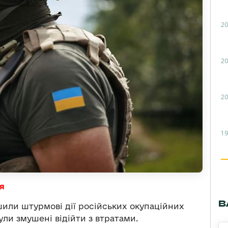
20
20
20
19
я
В
шили штурмові дії російських окупаційних
ули змушені відійти з втратами.