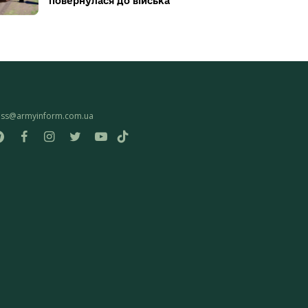
повернулася до війська
ess@armyinform.com.ua