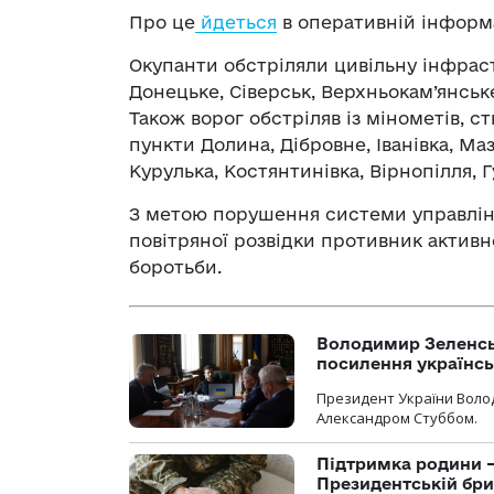
Про це
йдеться
в оперативній інформа
Окупанти обстріляли цивільну інфрас
Донецьке, Сіверськ, Верхньокам’янське,
Також ворог обстріляв із мінометів, с
пункти Долина, Дібровне, Іванівка, М
Курулька, Костянтинівка, Вірнопілля, Г
З метою порушення системи управлін
повітряної розвідки противник активн
боротьби.
Володимир Зеленсь
посилення українс
Президент України Воло
Александром Стуббом.
Підтримка родини —
Президентській бриг