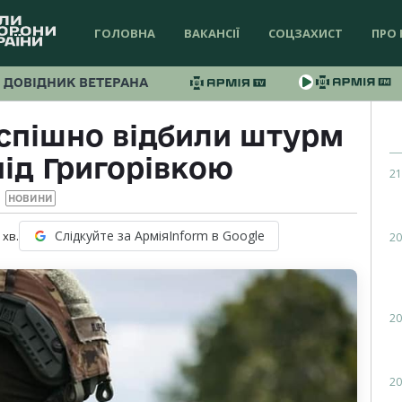
ГОЛОВНА
ВАКАНСІЇ
СОЦЗАХИСТ
ПРО 
ДОВІДНИК ВЕТЕРАНА
успішно відбили штурм
під Григорівкою
21
НОВИНИ
Слідкуйте за АрміяInform в Google
хв.
20
20
20