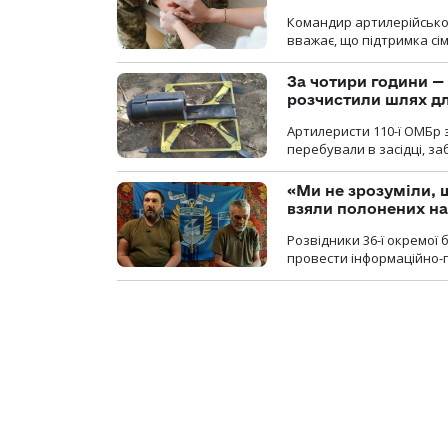
Командир артилерійсько
вважає, що підтримка сі
За чотири години — 
розчистили шлях д
Артилеристи 110-ї ОМБр з
перебували в засідці, з
«Ми не зрозуміли, 
взяли полонених н
Розвідники 36-ї окремої 
провести інформаційно-п