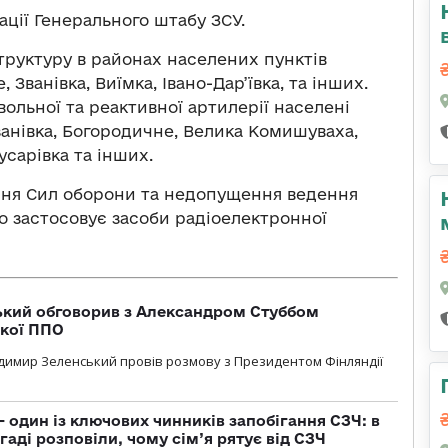
ції Генерального штабу ЗСУ.
труктуру в районах населених пунктів
 Званівка, Виїмка, Івано-Дар’ївка, та інших.
твольної та реактивної артилерії населені
азанівка, Богородичне, Велика Комишуваха,
усарівка та інших.
ня Сил оборони та недопущення ведення
о застосовує засоби радіоелектронної
кий обговорив з Александром Стуббом
ької ППО
димир Зеленський провів розмову з Президентом Фінляндії
 один із ключових чинників запобігання СЗЧ: в
аді розповіли, чому сім’я рятує від СЗЧ