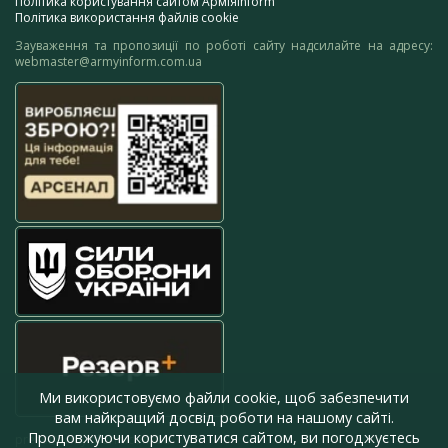
Політика користування сайтом АрміяInform
Політика використання файлів cookie
Зауваження та пропозиції по роботі сайту надсилайте на адресу:
webmaster@armyinform.com.ua
Ми використовуємо файли cookie, щоб забезпечити
вам найкращий досвід роботи на нашому сайті.
Продовжуючи користуватися сайтом, ви погоджуєтесь
press@armyinform.com.ua