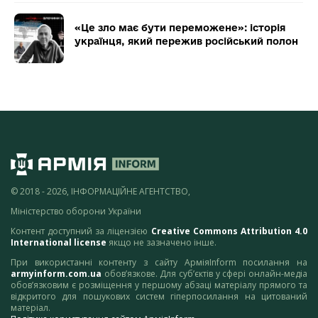
«Це зло має бути переможене»: історія
українця, який пережив російський полон
© 2018 - 2026, ІНФОРМАЦІЙНЕ АГЕНТСТВО,
Міністерство оборони України
Контент доступний за ліцензією
Creative Commons Attribution 4.0
International license
якщо не зазначено інше.
При використанні контенту з сайту АрміяInform посилання на
armyinform.com.ua
обов’язкове. Для суб’єктів у сфері онлайн-медіа
обов’язковим є розміщення у першому абзаці матеріалу прямого та
відкритого для пошукових систем гіперпосилання на цитований
матеріал.