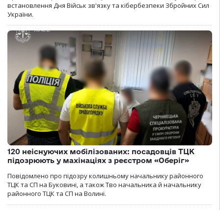
встановлення Дня Військ зв'язку та кібербезпеки Збройних Сил
України.
120 неіснуючих мобілізованих: посадовців ТЦК
підозрюють у махінаціях з реєстром «Оберіг»
Повідомлено про підозру колишньому начальнику районного
ТЦК та СП на Буковині, а також Тво начальника й начальнику
районного ТЦК та СП на Волині.