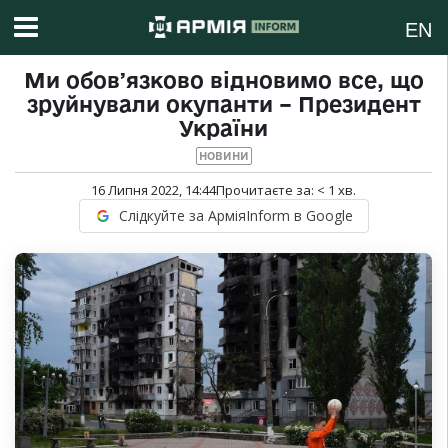
EN
Ми обовʼязково відновимо все, що
зруйнували окупанти – Президент
України
НОВИНИ
16 Липня 2022, 14:44
Прочитаєте за:
< 1
хв.
Слідкуйте за АрміяInform в Google