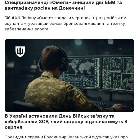
Спецпризначенці «Омеги» знищили дві ББМ та
вантажівку росіян на Донеччині
Бійці ХІІІ Легіону «Омеги» завдали чергових втрат російським
окупантам, уразивши бойові броньовані машини та техніку
забезпечення ворога.
В Україні встановили День Військ зв’язку та
кібербезпеки ЗСУ, який щороку відзначатимуть 8
серпня
Президент України Володимир Зеленський підписав указ про