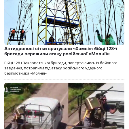
Антидронові сітки врятували «Хамві»: бійці 128-ї
бригади пережили атаку російської «Молнії»
Бійці 128-ї Закарпатської бригади, повертаючись із бойового
завдання, потрапили під атаку російського ударного
безпілотника «Молнія».