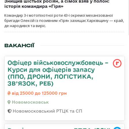
Знищив шістьох росіян, а сімох взяв у полон:
історія командира «Гіря»
Командир 3-ї мотопіхотної роти 43-ї окремої механізованої
бригади Олексій із позивним «Гіря» захищає Харківщину — край,
де народився та виріс.
ВАКАНСІЇ
Офіцер військовослужбовець –
Курси для офіцерів запасу
(ППО, ДРОНИ, ЛОГІСТИКА,
ЗВ’ЯЗОК, РЕБ)
від 25000 до 125000 грн
Новомосковськ
Новомосковський РТЦК та СП