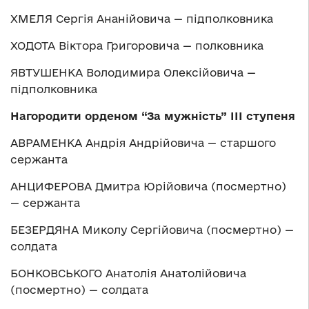
ХМЕЛЯ Сергія Ананійовича — підполковника
ХОДОТА Віктора Григоровича — полковника
ЯВТУШЕНКА Володимира Олексійовича —
підполковника
Нагородити орденом “За мужність” ІІІ ступеня
АВРАМЕНКА Андрія Андрійовича — старшого
сержанта
АНЦИФЕРОВА Дмитра Юрійовича (посмертно)
— сержанта
БЕЗЕРДЯНА Миколу Сергійовича (посмертно) —
солдата
БОНКОВСЬКОГО Анатолія Анатолійовича
(посмертно) — солдата