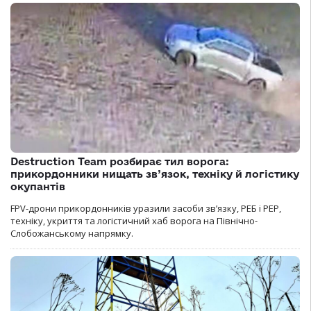
Destruction Team розбирає тил ворога:
прикордонники нищать зв’язок, техніку й логістику
окупантів
FPV-дрони прикордонників уразили засоби зв’язку, РЕБ і РЕР,
техніку, укриття та логістичний хаб ворога на Північно-
Слобожанському напрямку.