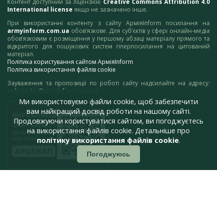
Контент доступний за ліцензією
Creative Commons Attribution 4.0
International license
якщо не зазначено інше.
При використанні контенту з сайту АрміяInform посилання на
armyinform.com.ua
обов’язкове. Для суб’єктів у сфері онлайн-медіа
обов’язковим є розміщення у першому абзаці матеріалу прямого та
відкритого для пошукових систем гіперпосилання на цитований
матеріал.
Політика користування сайтом АрміяInform
Політика використання файлів cookie
Зауваження та пропозиції по роботі сайту надсилайте на адресу:
webmaster@armyinform.com.ua
Ми використовуємо файли cookie, щоб забезпечити
вам найкращий досвід роботи на нашому сайті.
Продовжуючи користуватися сайтом, ви погоджуєтесь
на використання файлів cookie. Детальніше про
політику використання файлів cookie
.
Погоджуюсь