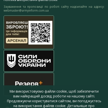
Зауваження та пропозиції по роботі сайту надсилайте на адресу:
webmaster@armyinform.com.ua
Ми використовуємо файли cookie, щоб забезпечити
вам найкращий досвід роботи на нашому сайті.
Продовжуючи користуватися сайтом, ви погоджуєтесь
press@armyinform.com.ua
на використання файлів cookie. Детальніше про