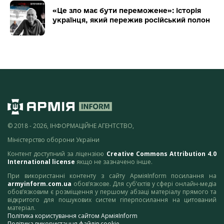
«Це зло має бути переможене»: історія
українця, який пережив російський полон
© 2018 - 2026, ІНФОРМАЦІЙНЕ АГЕНТСТВО,
Міністерство оборони України
Контент доступний за ліцензією
Creative Commons Attribution 4.0
International license
якщо не зазначено інше.
При використанні контенту з сайту АрміяInform посилання на
armyinform.com.ua
обов’язкове. Для суб’єктів у сфері онлайн-медіа
обов’язковим є розміщення у першому абзаці матеріалу прямого та
відкритого для пошукових систем гіперпосилання на цитований
матеріал.
Політика користування сайтом АрміяInform
Політика використання файлів cookie