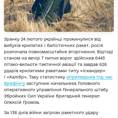
Зранку 24 лютого українці прокинулися від
вибухів крилатих і балістичних ракет. росія
розпочала повномасштабне вторгнення. Відтоді
станом на вечір 7 липня ворог здійснив 6443
літако-вильоти тактичної авіації та завдав 626
ударів крилатими ракетами типу «Іскандер»
і «Калібр». Таку статистику
оприлюднив під час
брифінгу
заступник начальника Головного
оперативного управління Генерального штабу
Збройних Сил України бригадний генерал
Олексій Громов.
За 138 днів війни загрози ракетного удару