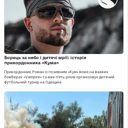
Борець за небо і дитячі мрії: історія
прикордонника «Кума»
Прикордонник Роман із позивним «Кум» воює на важких
бомберах «Vampire» та вже п’ять років організовує дитячий
футбольний турнір на Одещині.