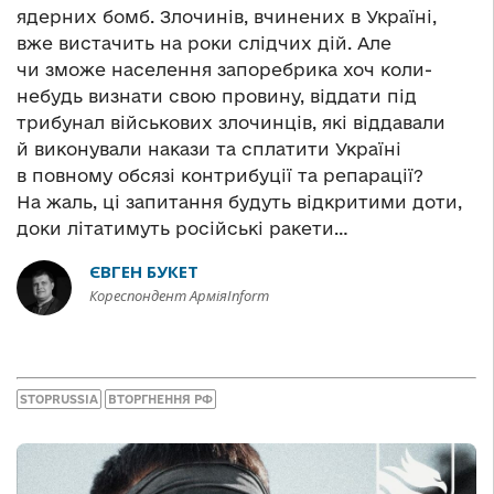
ядерних бомб. Злочинів, вчинених в Україні,
вже вистачить на роки слідчих дій. Але
чи зможе населення запоребрика хоч коли-
небудь визнати свою провину, віддати під
трибунал військових злочинців, які віддавали
й виконували накази та сплатити Україні
в повному обсязі контрибуції та репарації?
На жаль, ці запитання будуть відкритими доти,
доки літатимуть російські ракети…
ЄВГЕН БУКЕТ
Кореспондент АрміяInform
STOPRUSSIA
ВТОРГНЕННЯ РФ