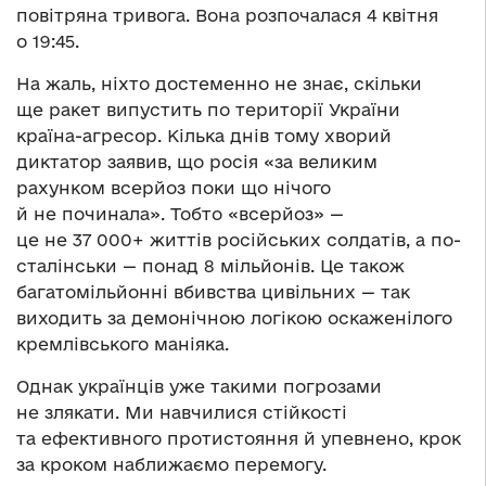
повітряна тривога. Вона розпочалася 4 квітня
о 19:45.
На жаль, ніхто достеменно не знає, скільки
ще ракет випустить по території України
країна-агресор. Кілька днів тому хворий
диктатор заявив, що росія «за великим
рахунком всерйоз поки що нічого
й не починала». Тобто «всерйоз» —
це не 37 000+ життів російських солдатів, а по-
сталінськи — понад 8 мільйонів. Це також
багатомільйонні вбивства цивільних — так
виходить за демонічною логікою оскаженілого
кремлівського маніяка.
Однак українців уже такими погрозами
не злякати. Ми навчилися стійкості
та ефективного протистояння й упевнено, крок
за кроком наближаємо перемогу.