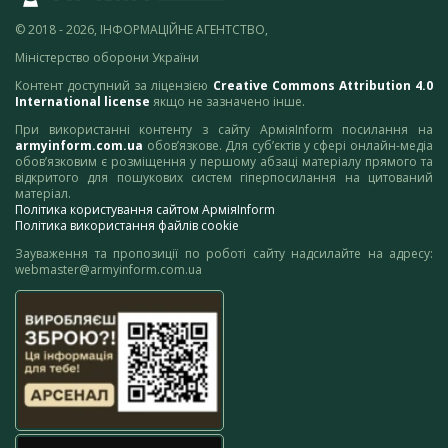
© 2018 - 2026, ІНФОРМАЦІЙНЕ АГЕНТСТВО,
Міністерство оборони України
Контент доступний за ліцензією
Creative Commons Attribution 4.0
International license
якщо не зазначено інше.
При використанні контенту з сайту АрміяInform посилання на
armyinform.com.ua
обов’язкове. Для суб’єктів у сфері онлайн-медіа
обов’язковим є розміщення у першому абзаці матеріалу прямого та
відкритого для пошукових систем гіперпосилання на цитований
матеріал.
Політика користування сайтом АрміяInform
Політика використання файлів cookie
Зауваження та пропозиції по роботі сайту надсилайте на адресу:
webmaster@armyinform.com.ua