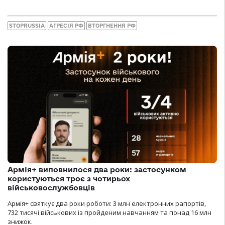
STOPRUSSIA
АГРЕСІЯ РФ
ВТОРГНЕННЯ РФ
Армія+ виповнилося два роки: застосунком
користуються троє з чотирьох
військовослужбовців
Армія+ святкує два роки роботи: 3 млн електронних рапортів,
732 тисячі військових із пройденим навчанням та понад 16 млн
знижок.