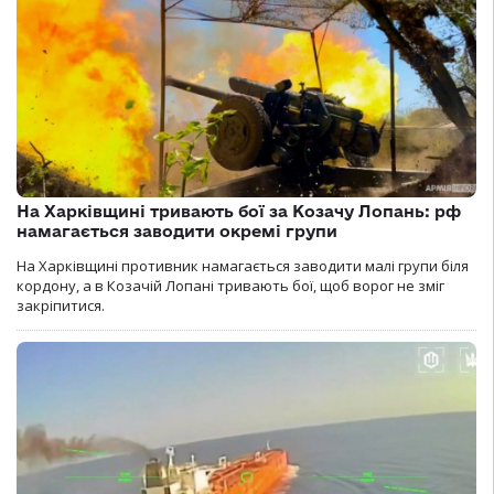
На Харківщині тривають бої за Козачу Лопань: рф
намагається заводити окремі групи
На Харківщині противник намагається заводити малі групи біля
кордону, а в Козачій Лопані тривають бої, щоб ворог не зміг
закріпитися.