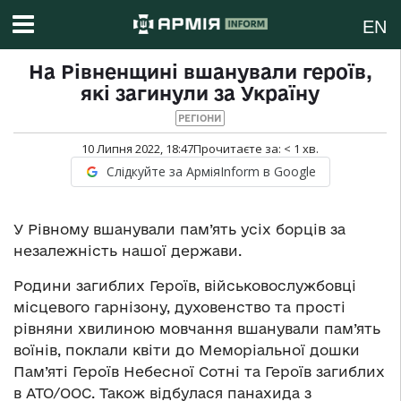
EN
На Рівненщині вшанували героїв,
які загинули за Україну
РЕГІОНИ
10 Липня 2022, 18:47
Прочитаєте за:
< 1
хв.
Слідкуйте за АрміяInform в Google
У Рівному вшанували пам’ять усіх борців за
незалежність нашої держави.
Родини загиблих Героїв, військовослужбовці
місцевого гарнізону, духовенство та прості
рівняни хвилиною мовчання вшанували пам’ять
воїнів, поклали квіти до Меморіальної дошки
Пам’яті Героїв Небесної Сотні та Героїв загиблих
в АТО/ООС. Також відбулася панахида з