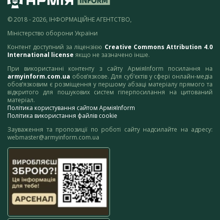
© 2018 - 2026, ІНФОРМАЦІЙНЕ АГЕНТСТВО,
Міністерство оборони України
Контент доступний за ліцензією
Creative Commons Attribution 4.0
International license
якщо не зазначено інше.
При використанні контенту з сайту АрміяInform посилання на
armyinform.com.ua
обов’язкове. Для суб’єктів у сфері онлайн-медіа
обов’язковим є розміщення у першому абзаці матеріалу прямого та
відкритого для пошукових систем гіперпосилання на цитований
матеріал.
Політика користування сайтом АрміяInform
Політика використання файлів cookie
Зауваження та пропозиції по роботі сайту надсилайте на адресу:
webmaster@armyinform.com.ua