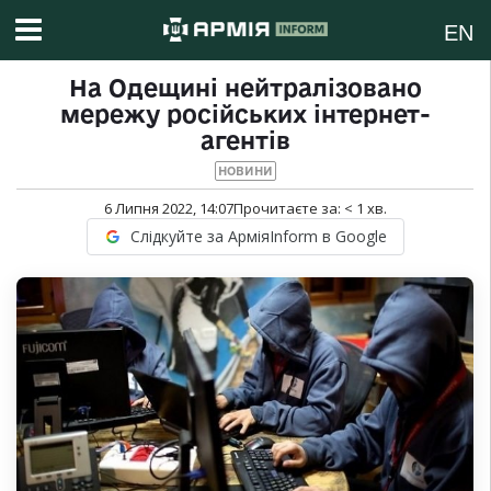
EN
На Одещині нейтралізовано
мережу російських інтернет-
агентів
НОВИНИ
6 Липня 2022, 14:07
Прочитаєте за:
< 1
хв.
Слідкуйте за АрміяInform в Google