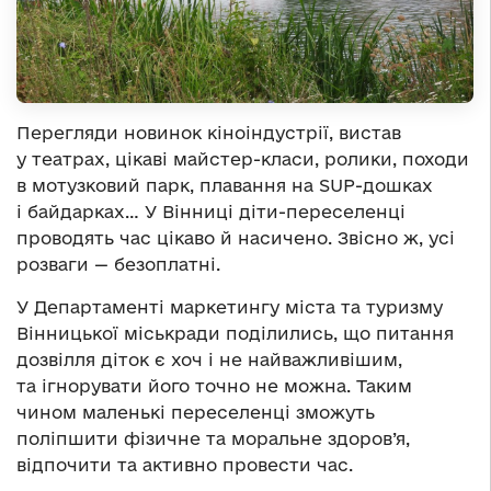
Перегляди новинок кіноіндустрії, вистав
у театрах, цікаві майстер-класи, ролики, походи
в мотузковий парк, плавання на SUP-дошках
і байдарках… У Вінниці діти-переселенці
проводять час цікаво й насичено. Звісно ж, усі
розваги — безоплатні.
У Департаменті маркетингу міста та туризму
Вінницької міськради поділились, що питання
дозвілля діток є хоч і не найважливішим,
та ігнорувати його точно не можна. Таким
чином маленькі переселенці зможуть
поліпшити фізичне та моральне здоров’я,
відпочити та активно провести час.