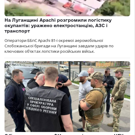
На Луганщині Apachi розгромили логістику
окупантів: уражено електростанцію, АЗС і
транспорт
Оператори ББпС Apachi 81-ї окремої аеромобільної
Слобожанської бригади на Луганщині завдали ударів по
ключових об’єктах логістики російських військ.