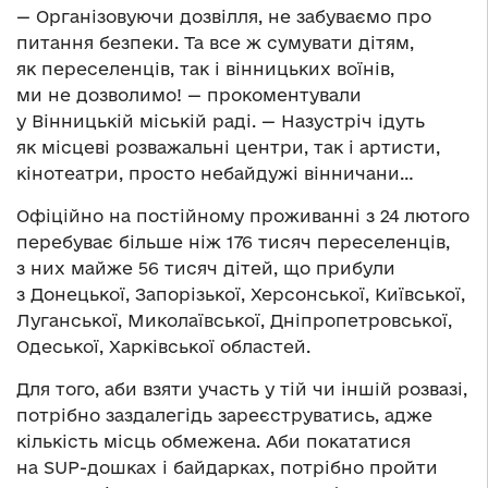
— Організовуючи дозвілля, не забуваємо про
питання безпеки. Та все ж сумувати дітям,
як переселенців, так і вінницьких воїнів,
ми не дозволимо! — прокоментували
у Вінницькій міській раді. — Назустріч ідуть
як місцеві розважальні центри, так і артисти,
кінотеатри, просто небайдужі вінничани…
Офіційно на постійному проживанні з 24 лютого
перебуває більше ніж 176 тисяч переселенців,
з них майже 56 тисяч дітей, що прибули
з Донецької, Запорізької, Херсонської, Київської,
Луганської, Миколаївської, Дніпропетровської,
Одеської, Харківської областей.
Для того, аби взяти участь у тій чи іншій розвазі,
потрібно заздалегідь зареєструватись, адже
кількість місць обмежена. Аби покататися
на SUP-дошках і байдарках, потрібно пройти