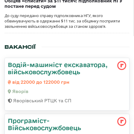
Обіцяв «списати» за $11 тисяч: підполковник НГУ
постане перед судом
До суду передано справу підполковника НГУ, якого
обвинувачують в одержанні $11 тис. за обіцянку посприяти
звільненню військовослужбовця за станом здоров’я.
ВАКАНСІЇ
Водій-машиніст екскаватора,
військовослужбовець
від 22000 до 122000 грн
Яворів
Яворівський РТЦК та СП
Програміст-
Військовослужбовець