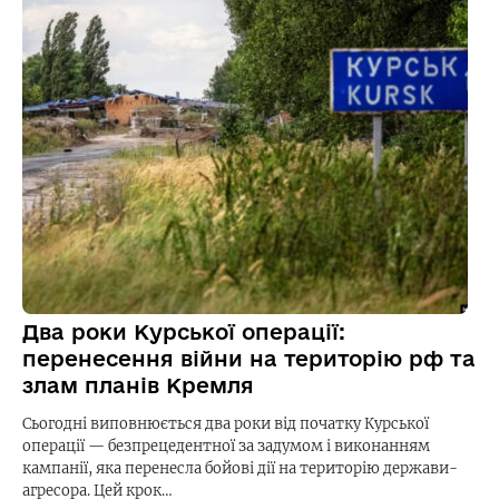
Два роки Курської операції:
перенесення війни на територію рф та
злам планів Кремля
Сьогодні виповнюється два роки від початку Курської
операції — безпрецедентної за задумом і виконанням
кампанії, яка перенесла бойові дії на територію держави-
агресора. Цей крок…