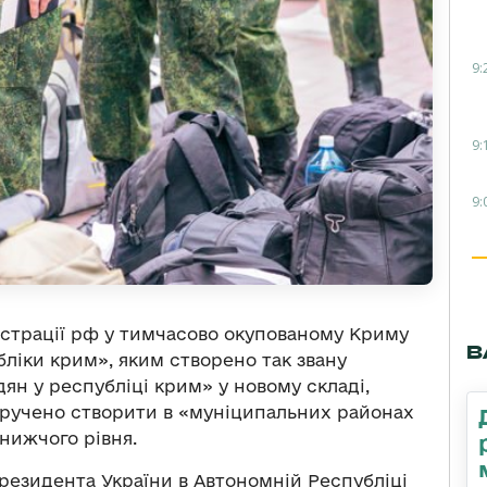
9:
9:
9:
істрації рф у тимчасово окупованому Криму
В
убліки крим», яким створено так звану
дян у республіці крим» у новому складі,
оручено створити в «муніципальних районах
 нижчого рівня.
езидента України в Автономній Республіці