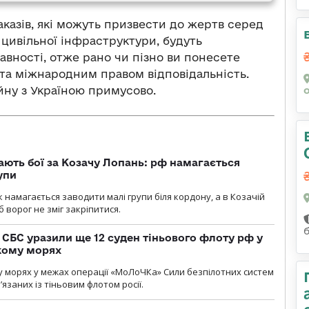
казів, які можуть призвести до жертв серед
цивільної інфраструктури, будуть
давності, отже рано чи пізно ви понесете
та міжнародним правом відповідальність.
ійну з Україною примусово.
ають бої за Козачу Лопань: рф намагається
упи
 намагається заводити малі групи біля кордону, а в Козачій
 ворог не зміг закріпитися.
СБС уразили ще 12 суден тіньового флоту рф у
кому морях
 морях у межах операції «МоЛоЧКа» Сили безпілотних систем
’язаних із тіньовим флотом росії.