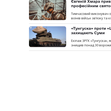
Євгеній Хмара приві
професійним свят
Тимчасовий виконувач об
воїнів військ зв’язку та
«Тунгуска» проти «Ш
захищають Суми
Екіпаж ЗРГК «Тунгуска»,
знищив понад 30 ворожих