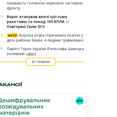
називають головною нервовою системою
фронту
24
Ворог атакував вночі шістьма
ракетами та понад 150 БПЛА —
Повітряні Сили ЗСУ
16
Ворожа атака спричинила пожежі у
ФОТО
двох районах Києва: 4 людини травмовано
00
Пам’яті Героя України В’ячеслава Шимчука
(позивний «Дід»)
ВСІ НОВИНИ
АКАНСІЇ
Дешифрувальник
розвідувальних
матеріалів