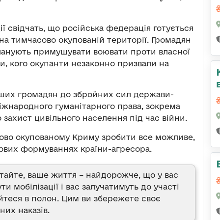
ії свідчать, що російська федерація готується
 на тимчасово окупованій території. Громадян
ланують примушувати воювати проти власної
ми, кого окупанти незаконно призвали на
наших громадян до збройних сил держави-
жнародного гуманітарного права, зокрема
 захист цивільного населення під час війни.
ово окупованому Криму зробити все можливе,
ькових формуваннях країни-агресора.
тайте, ваше життя – найдорожче, що у вас
и мобілізації і вас залучатимуть до участі
айтеся в полон. Цим ви збережете своє
них наказів.