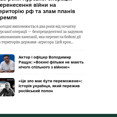
еренесення війни на
ериторію рф та злам планів
ремля
ьогодні виповнюється два роки від початку
урської операції — безпрецедентної за задумом
виконанням кампанії, яка перенесла бойові дії
а територію держави-агресора. Цей крок…
Актор і офіцер Володимир
Ращук: «Воєнні фільми не мають
нічого спільного з війною»
«Це зло має бути переможене»:
історія українця, який пережив
російський полон