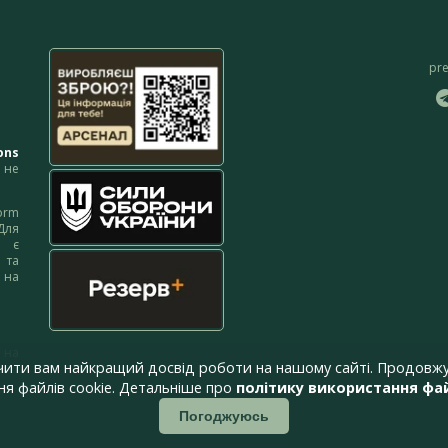
pr
ons
не
orm
Для
м є
 та
 на
 на
чити вам найкращий досвід роботи на нашому сайті. Продовжу
я файлів cookie. Детальніше про
політику використання фай
Погоджуюсь