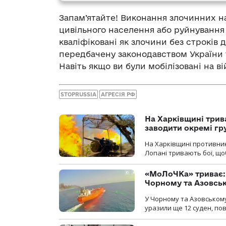
Запам’ятайте! Виконання злочинних на
цивільного населення або руйнування 
кваліфіковані як злочини без строків 
передбачену законодавством України 
Навіть якщо ви були мобілізовані на в
STOPRUSSIA
АГРЕСІЯ РФ
На Харківщині трив
заводити окремі гр
На Харківщині противник
Лопані тривають бої, щоб
«МоЛоЧКа» триває: 
Чорному та Азовсь
У Чорному та Азовському
уразили ще 12 суден, пов