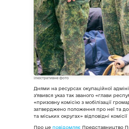
Ілюстративне фото
Днями на ресурсах окупаційної адмін
з’явився указ так званого «глави респ
«призовну комісію з мобілізації грома
затверджено положення про неї та д
та міських округах» відповідні комісії
Про це
повідомляє
Представництво Пр