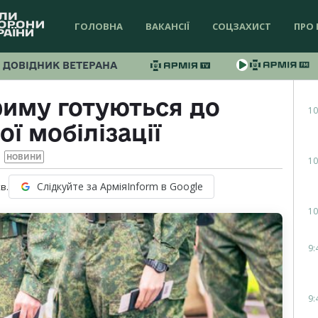
ГОЛОВНА
ВАКАНСІЇ
СОЦЗАХИСТ
ПРО 
ДОВІДНИК ВЕТЕРАНА
риму готуються до
10
ї мобілізації
НОВИНИ
10
Слідкуйте за АрміяInform в Google
в.
10
9:
9: