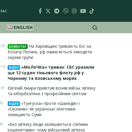
НАС
ENGLISH
:36
На Харківщині тривають бої за
КОМЕНТАР
Козачу Лопань: рф намагається заводити
окремі групи
:18
«МоЛоЧКа» триває: СБС уразили
ВІДЕО
ще 12 суден тіньового флоту рф у
Чорному та Азовському морях
:01
Євгеній Хмара привітав воїнів військ зв’язку
та кібербезпеки з професійним святом
43
«Тунгуска» проти «Шахедів» і
ВІДЕО
«Орланів»: як українські зенітники
захищають Суми
40
«Без зв’язку люди залишаються сліпими
кошенятами»: чому військовий зв’язок