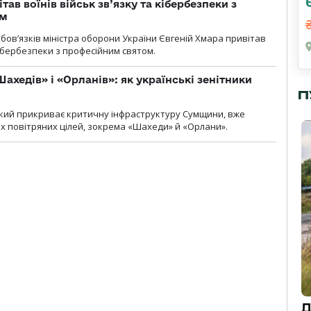
тав воїнів військ зв’язку та кібербезпеки з
ом
ов’язків міністра оборони України Євгеній Хмара привітав
 кібербезпеки з професійним святом.
ахедів» і «Орланів»: як українські зенітники
П
 який прикриває критичну інфраструктуру Сумщини, вже
 повітряних цілей, зокрема «Шахеди» й «Орлани».
Д