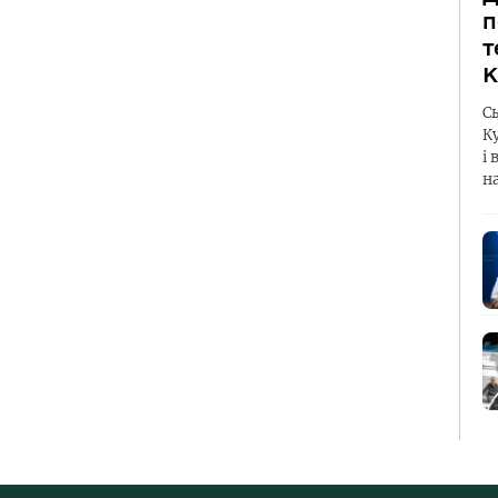
п
т
К
С
К
і 
н