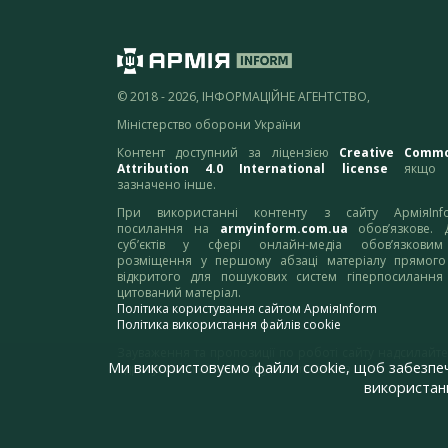
© 2018 - 2026, ІНФОРМАЦІЙНЕ АГЕНТСТВО,
Міністерство оборони України
Контент доступний за ліцензією
Creative Comm
Attribution 4.0 International license
якщо 
зазначено інше.
При використанні контенту з сайту АрміяInf
посилання на
armyinform.com.ua
обов’язкове. 
суб’єктів у сфері онлайн-медіа обов’язкови
розміщення у першому абзаці матеріалу прямого
відкритого для пошукових систем гіперпосилання
цитований матеріал.
Політика користування сайтом АрміяInform
Політика використання файлів cookie
Зауваження та пропозиції по роботі сайту надсилайте
Ми використовуємо файли cookie, щоб забезпе
адресу:
webmaster@armyinform.com.ua
використанн