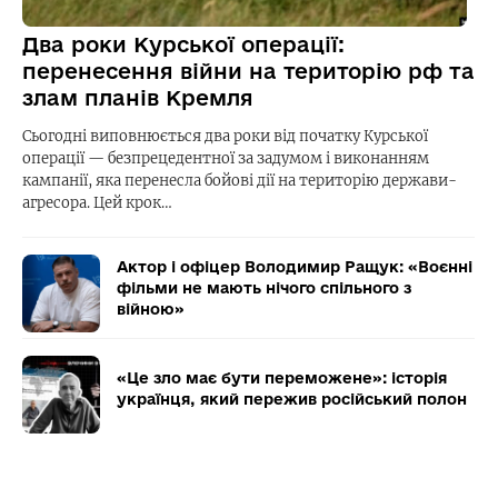
Два роки Курської операції:
перенесення війни на територію рф та
злам планів Кремля
Сьогодні виповнюється два роки від початку Курської
операції — безпрецедентної за задумом і виконанням
кампанії, яка перенесла бойові дії на територію держави-
агресора. Цей крок…
Актор і офіцер Володимир Ращук: «Воєнні
фільми не мають нічого спільного з
війною»
«Це зло має бути переможене»: історія
українця, який пережив російський полон