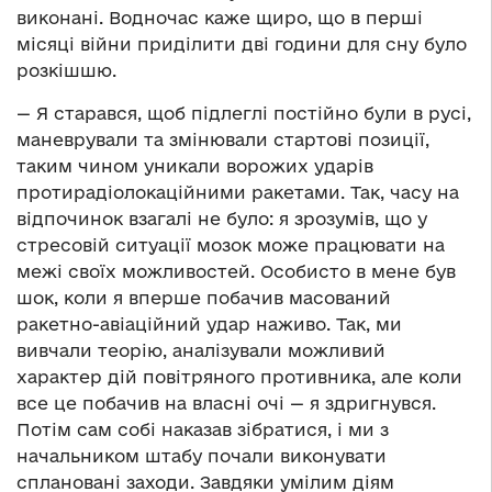
виконані. Водночас каже щиро, що в перші
місяці війни приділити дві години для сну було
розкішшю.
— Я старався, щоб підлеглі постійно були в русі,
маневрували та змінювали стартові позиції,
таким чином уникали ворожих ударів
протирадіолокаційними ракетами. Так, часу на
відпочинок взагалі не було: я зрозумів, що у
стресовій ситуації мозок може працювати на
межі своїх можливостей. Особисто в мене був
шок, коли я вперше побачив масований
ракетно-авіаційний удар наживо. Так, ми
вивчали теорію, аналізували можливий
характер дій повітряного противника, але коли
все це побачив на власні очі — я здригнувся.
Потім сам собі наказав зібратися, і ми з
начальником штабу почали виконувати
сплановані заходи. Завдяки умілим діям