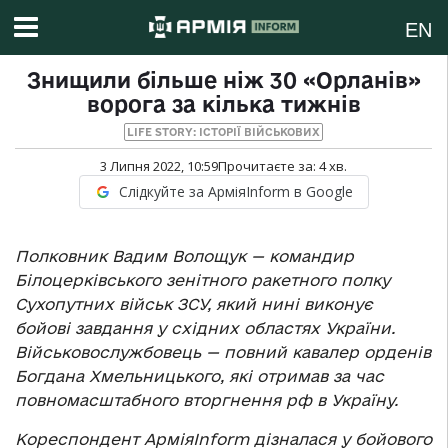
EN
Знищили більше ніж 30 «Орланів»
ворога за кілька тижнів
LIFE STORY: ІСТОРІЇ ВІЙСЬКОВИХ
3 Липня 2022, 10:59
Прочитаєте за:
4
хв.
Слідкуйте за АрміяInform в Google
Полковник Вадим Волощук — командир
Білоцерківського зенітного ракетного полку
Сухопутних військ ЗСУ, який нині виконує
бойові завдання у східних областях України.
Військовослужбовець — повний кавалер орденів
Богдана Хмельницького, які отримав за час
повномасштабного вторгнення рф в Україну.
Кореспондент АрміяInform дізналася у бойового