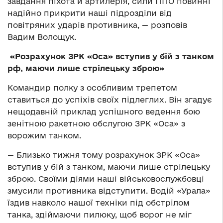
завдання піхота й артилерія, сили ППО повинні
надійно прикрити наші підрозділи від
повітряних ударів противника, — розповів
Вадим Волощук.
«Розрахунок ЗРК «Оса» вступив у бій з танком
рф, маючи лише стрілецьку зброю»
Командир полку з особливим трепетом
ставиться до успіхів своїх підлеглих. Він згадує
нещодавній приклад успішного ведення бою
зенітною ракетною обслугою ЗРК «Оса» з
ворожим танком.
— Близько тижня тому розрахунок ЗРК «Оса»
вступив у бій з танком, маючи лише стрілецьку
зброю. Своїми діями наші військовослужбовці
змусили противника відступити. Водій «Урала»
їздив навколо нашої техніки під обстрілом
танка, здіймаючи пилюку, щоб ворог не міг