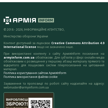
© 2018 - 2026, ІНФОРМАЦІЙНЕ АГЕНТСТВО,
Міністерство оборони України
Контент доступний за ліцензією
Creative Commons Attribution 4.0
International license
якщо не зазначено інше.
При використанні контенту з сайту АрміяInform посилання на
armyinform.com.ua
обов’язкове. Для суб’єктів у сфері онлайн-медіа
обов’язковим є розміщення у першому абзаці матеріалу прямого та
відкритого для пошукових систем гіперпосилання на цитований
матеріал.
Політика користування сайтом АрміяInform
Політика використання файлів cookie
Зауваження та пропозиції по роботі сайту надсилайте на адресу:
webmaster@armyinform.com.ua