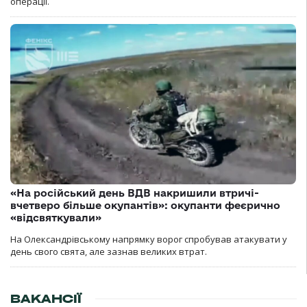
операції.
«На російський день ВДВ накришили втричі-
вчетверо більше окупантів»: окупанти феєрично
«відсвяткували»
На Олександрівському напрямку ворог спробував атакувати у
день свого свята, але зазнав великих втрат.
ВАКАНСІЇ