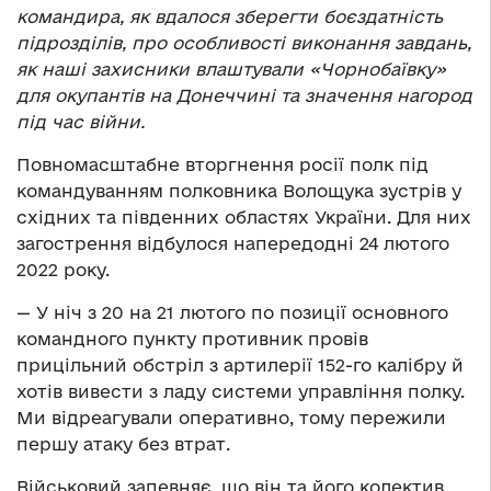
командира, як вдалося зберегти боєздатність
підрозділів, про особливості виконання завдань,
як наші захисники влаштували «Чорнобаївку»
для окупантів на Донеччині та значення нагород
під час війни.
Повномасштабне вторгнення росії полк під
командуванням полковника Волощука зустрів у
східних та південних областях України. Для них
загострення відбулося напередодні 24 лютого
2022 року.
— У ніч з 20 на 21 лютого по позиції основного
командного пункту противник провів
прицільний обстріл з артилерії 152-го калібру й
хотів вивести з ладу системи управління полку.
Ми відреагували оперативно, тому пережили
першу атаку без втрат.
Військовий запевняє, що він та його колектив