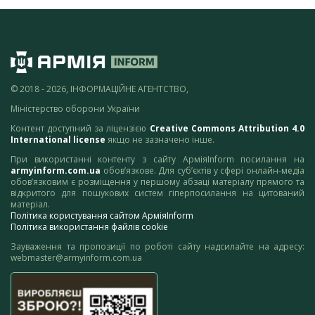
© 2018 - 2026, ІНФОРМАЦІЙНЕ АГЕНТСТВО,
Міністерство оборони України
Контент доступний за ліцензією
Creative Commons Attribution 4.0
International license
якщо не зазначено інше.
При використанні контенту з сайту АрміяInform посилання на
armyinform.com.ua
обов’язкове. Для суб’єктів у сфері онлайн-медіа
обов’язковим є розміщення у першому абзаці матеріалу прямого та
відкритого для пошукових систем гіперпосилання на цитований
матеріал.
Політика користування сайтом АрміяInform
Політика використання файлів cookie
Зауваження та пропозиції по роботі сайту надсилайте на адресу:
webmaster@armyinform.com.ua