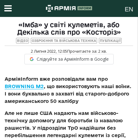
EN
«Імба» у світі кулеметів, або
Декілька слів про «Косторіз»
ВІДЕО
ОЗБРОЄННЯ ТА ВІЙСЬКОВА ТЕХНІКА
ПУБЛІКАЦІЇ
2 Липня 2022, 12:05
Прочитаєте за:
2
хв.
Слідкуйте за АрміяInform в Google
АрміяInform вже розповідали вам про
BROWNING М2
, що використовують наші воїни.
І вони буквально в захваті від старого-доброго
американського 50 калібру
Але не лише США надають нам військово-
технічну допомогу для боротьби із навалою
рашистів. У підрозділи ТрО надійшли без
перебільшення легендарні кулемети із серії,