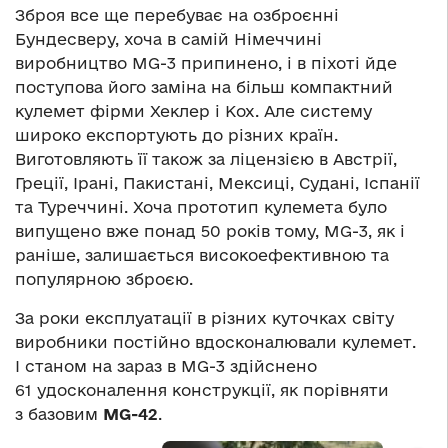
Зброя все ще перебуває на озброєнні
Бундесверу, хоча в самій Німеччині
виробництво MG-3 припинено, і в піхоті йде
поступова його заміна на більш компактний
кулемет фірми Хеклер і Кох. Але систему
широко експортують до різних країн.
Виготовляють її також за ліцензією в Австрії,
Греції, Ірані, Пакистані, Мексиці, Судані, Іспанії
та Туреччині. Хоча прототип кулемета було
випущено вже понад 50 років тому, MG-3, як і
раніше, залишається високоефективною та
популярною зброєю.
За роки експлуатації в різних куточках світу
виробники постійно вдосконалювали кулемет.
І станом на зараз в MG-3 здійснено
61 удосконалення конструкції, як порівняти
з базовим
MG-42
.