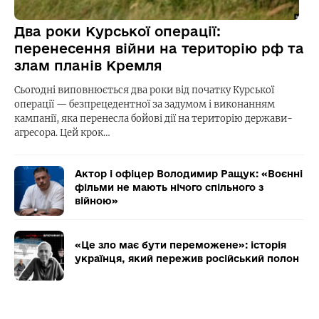
Два роки Курської операції:
перенесення війни на територію рф та
злам планів Кремля
Сьогодні виповнюється два роки від початку Курської
операції — безпрецедентної за задумом і виконанням
кампанії, яка перенесла бойові дії на територію держави-
агресора. Цей крок…
Актор і офіцер Володимир Ращук: «Воєнні
фільми не мають нічого спільного з
війною»
«Це зло має бути переможене»: історія
українця, який пережив російський полон