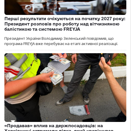
Перші результати очікуються на початку 2027 року:
Президент розповів про роботу над вітчизняною
балістикою та системою FREYJA
Президент України Володимир Зеленський повідомив, що
програма FREYJA вже перебуває на етапі активної реалізації.
«Продавав» вплив на держпосадовців: на
Харківщині затримали ділка, який «вирішував