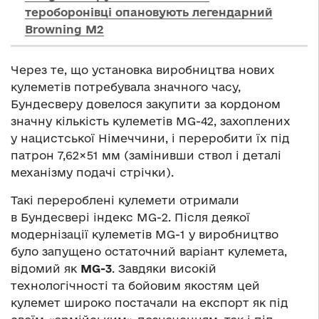
тероборонівці опановують легендарний
Browning M2
Через те, що установка виробництва нових
кулеметів потребувала значного часу,
Бундесверу довелося закупити за кордоном
значну кількість кулеметів MG-42, захоплених
у нацистської Німеччини, і переробити їх під
патрон 7,62×51 мм (замінивши ствол і деталі
механізму подачі стрічки).
Такі перероблені кулемети отримали
в Бундесвері індекс MG-2. Після деякої
модернізації кулеметів MG-1 у виробництво
було запущено остаточний варіант кулемета,
відомий як
MG-3
. Завдяки високій
технологічності та бойовим якостям цей
кулемет широко постачали на експорт як під