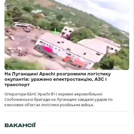
На Луганщині Apachi розгромили логістику
окупантів: уражено електростанцію, АЗС і
транспорт
Оператори ББпС Apachi 81-ї окремої аеромобільної
Слобожанської бригади на Луганщині завдали ударів по
ключових об’єктах логістики російських військ.
ВАКАНСІЇ