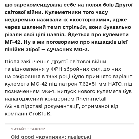
що зарекомендувала себе на полях боїв Другої
світової війни. Кулеметники того часу
недаремно називали їх «косторізами», адже
через шалений темп стрільби, вони буквально
різали свої цілі навпіл. Йдеться про кулемети
МГ-42. Ну а ми поговоримо про нащадків цієї
лінійки зброї — сучасних MG-3.
Після закінчення Другої світової війни
та відновлення у ФРН збройних сил, до них
на озброєння в 1958 році було прийнято варіант
кулемета MG-42 під патрон 7,62×51 мм НАТО, під
позначенням MG-1. Випуск нового кулемета був
налагоджений концерном Rheinmetall
AG на підставі документації, отриманої від
компанії Großfuß.
ЧИТАЙТЕ ТАКОЖ:
Old good «крупняк»: львівські