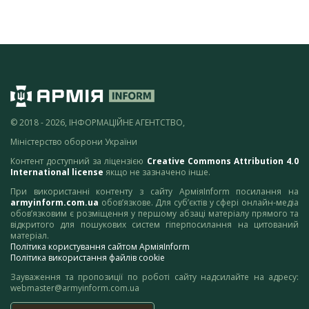
© 2018 - 2026, ІНФОРМАЦІЙНЕ АГЕНТСТВО,
Міністерство оборони України
Контент доступний за ліцензією
Creative Commons Attribution 4.0
International license
якщо не зазначено інше.
При використанні контенту з сайту АрміяInform посилання на
armyinform.com.ua
обов’язкове. Для суб’єктів у сфері онлайн-медіа
обов’язковим є розміщення у першому абзаці матеріалу прямого та
відкритого для пошукових систем гіперпосилання на цитований
матеріал.
Політика користування сайтом АрміяInform
Політика використання файлів cookie
Зауваження та пропозиції по роботі сайту надсилайте на адресу:
webmaster@armyinform.com.ua