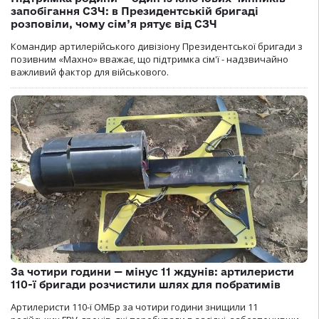
запобігання СЗЧ: в Президентській бригаді
розповіли, чому сім’я рятує від СЗЧ
Командир артилерійського дивізіону Президентської бригади з
позивним «Махно» вважає, що підтримка сім'ї - надзвичайно
важливий фактор для військового.
За чотири години — мінус 11 ждунів: артилеристи
110-ї бригади розчистили шлях для побратимів
Артилеристи 110-ї ОМБр за чотири години знищили 11