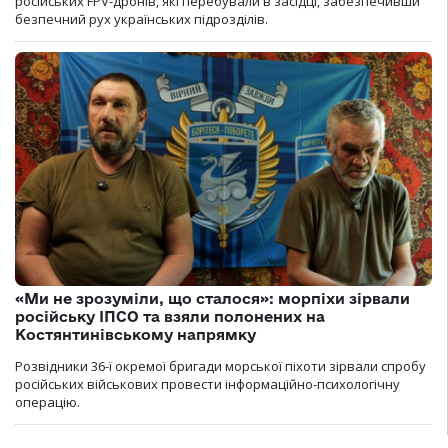
російських FPV-дронів, які перебували в засідці, забезпечивши
безпечний рух українських підрозділів.
«Ми не зрозуміли, що сталося»: морпіхи зірвали
російську ІПСО та взяли полонених на
Костянтинівському напрямку
Розвідники 36-ї окремої бригади морської піхоти зірвали спробу
російських військових провести інформаційно-психологічну
операцію.