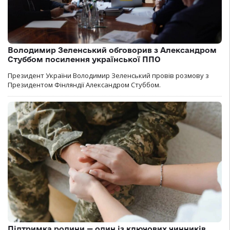
Володимир Зеленський обговорив з Александром
Стуббом посилення української ППО
Президент України Володимир Зеленський провів розмову з
Президентом Фінляндії Александром Стуббом.
Підтримка родини — один із ключових чинників