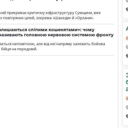
 який прикриває критичну інфраструктуру Сумщини, вже
 повітряних цілей, зокрема «Шахеди» й «Орлани».
залишаються сліпими кошенятами»: чому
к називають головною нервовою системою фронту
ається непомітною, але від неї напряму залежить бойова
 бійця на передовій.