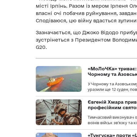
місті Ірпінь. Разом із мером Ірпеня
власні очі побачив руйнування, завдан
Сподіваюся, цю війну вдасться зупини
Зазначається, що Джоко Відодо прибув
зустрінеться з Президентом Володими
G20.
«МоЛоЧКа» триває: 
Чорному та Азовсь
У Чорному та Азовському
уразили ще 12 суден, пов
Євгеній Хмара приві
професійним свят
Тимчасовий виконувач об
воїнів військ зв’язку та
«Тунгуска» проти «Ш