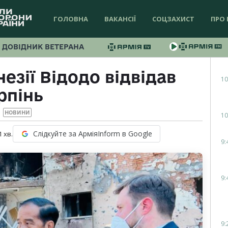
ГОЛОВНА
ВАКАНСІЇ
СОЦЗАХИСТ
ПРО 
ДОВІДНИК ВЕТЕРАНА
езії Відодо відвідав
10
рпінь
НОВИНИ
10
Слідкуйте за АрміяInform в Google
1
хв.
9:
9:
9: