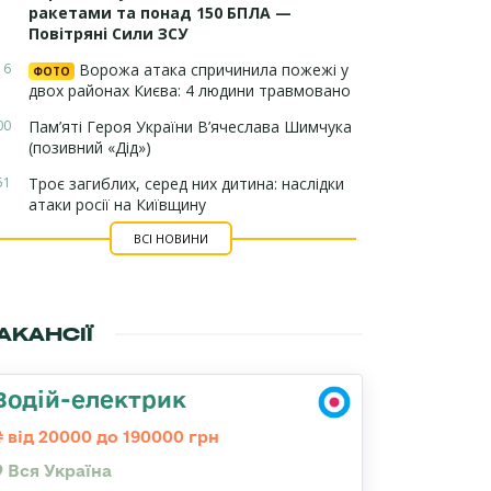
ракетами та понад 150 БПЛА —
Повітряні Сили ЗСУ
16
Ворожа атака спричинила пожежі у
ФОТО
двох районах Києва: 4 людини травмовано
00
Пам’яті Героя України В’ячеслава Шимчука
(позивний «Дід»)
51
Троє загиблих, серед них дитина: наслідки
атаки росії на Київщину
ВСІ НОВИНИ
АКАНСІЇ
Водій-електрик
від 20000 до 190000 грн
Вся Україна