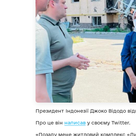
Президент Індонезії Джоко Відодо відв
Про це він
написав
у своєму Twitter.
«Позаду мене житловий комплекс «Ли