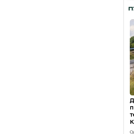
П
Д
п
т
К
С