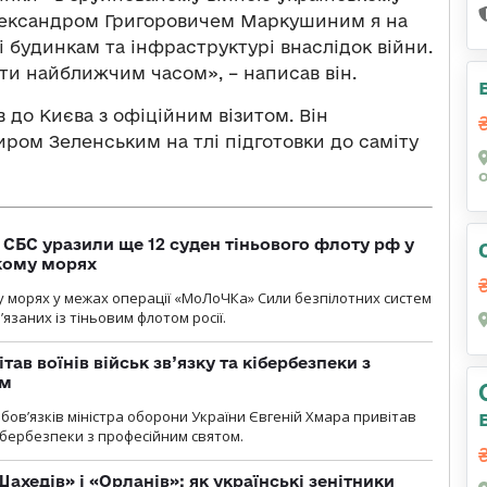
 Олександром Григоровичем Маркушиним я на
і будинкам та інфраструктурі внаслідок війни.
ти найближчим часом», – написав він.
 до Києва з офіційним візитом. Він
ром Зеленським на тлі підготовки до саміту
СБС уразили ще 12 суден тіньового флоту рф у
кому морях
 морях у межах операції «МоЛоЧКа» Сили безпілотних систем
’язаних із тіньовим флотом росії.
тав воїнів військ зв’язку та кібербезпеки з
ом
ов’язків міністра оборони України Євгеній Хмара привітав
 кібербезпеки з професійним святом.
ахедів» і «Орланів»: як українські зенітники