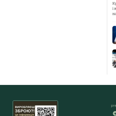
К
і 
н
pr