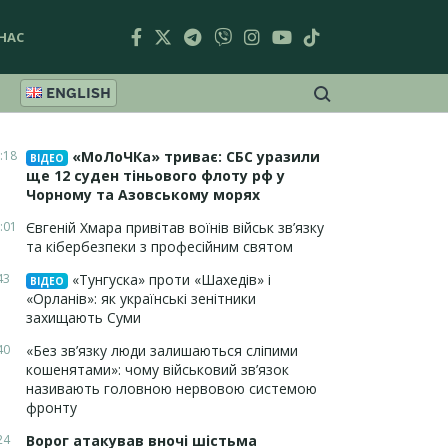
НАС
ENGLISH
:18
«МоЛоЧКа» триває: СБС уразили
ВІДЕО
ще 12 суден тіньового флоту рф у
Чорному та Азовському морях
:01
Євгеній Хмара привітав воїнів військ зв’язку
та кібербезпеки з професійним святом
43
«Тунгуска» проти «Шахедів» і
ВІДЕО
«Орланів»: як українські зенітники
захищають Суми
40
«Без зв’язку люди залишаються сліпими
кошенятами»: чому військовий зв’язок
називають головною нервовою системою
фронту
24
Ворог атакував вночі шістьма