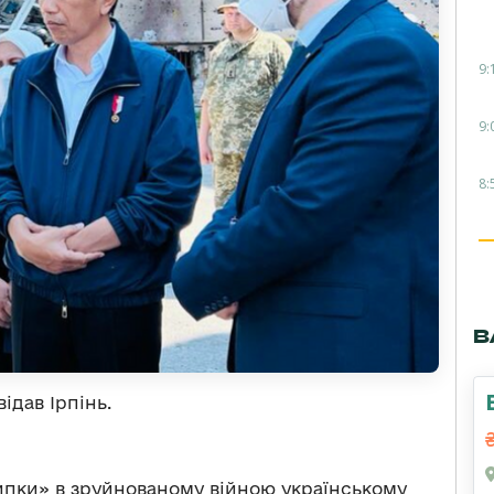
9:
9:
8:
В
ідав Ірпінь.
пки» в зруйнованому війною українському