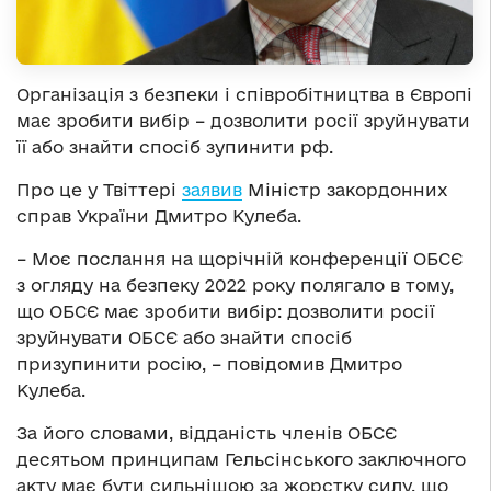
Організація з безпеки і співробітництва в Європі
має зробити вибір – дозволити росії зруйнувати
її або знайти спосіб зупинити рф.
Про це у Твіттері
заявив
Міністр закордонних
справ України Дмитро Кулеба.
– Моє послання на щорічній конференції ОБСЄ
з огляду на безпеку 2022 року полягало в тому,
що ОБСЄ має зробити вибір: дозволити росії
зруйнувати ОБСЄ або знайти спосіб
призупинити росію, – повідомив Дмитро
Кулеба.
За його словами, відданість членів ОБСЄ
десятьом принципам Гельсінського заключного
акту має бути сильнішою за жорстку силу, що