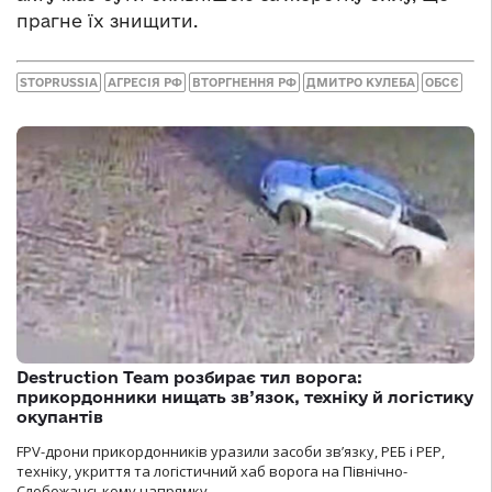
прагне їх знищити.
STOPRUSSIA
АГРЕСІЯ РФ
ВТОРГНЕННЯ РФ
ДМИТРО КУЛЕБА
ОБСЄ
Destruction Team розбирає тил ворога:
прикордонники нищать зв’язок, техніку й логістику
окупантів
FPV-дрони прикордонників уразили засоби зв’язку, РЕБ і РЕР,
техніку, укриття та логістичний хаб ворога на Північно-
Слобожанському напрямку.