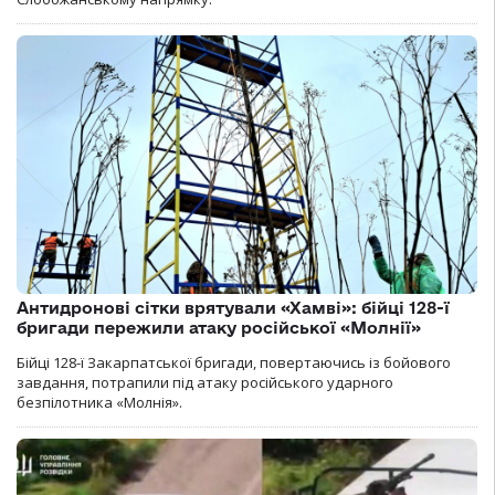
Антидронові сітки врятували «Хамві»: бійці 128-ї
бригади пережили атаку російської «Молнії»
Бійці 128-ї Закарпатської бригади, повертаючись із бойового
завдання, потрапили під атаку російського ударного
безпілотника «Молнія».