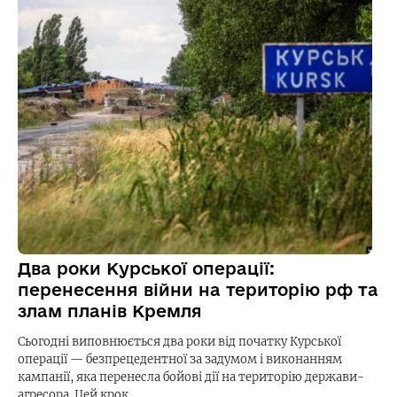
Два роки Курської операції:
перенесення війни на територію рф та
злам планів Кремля
Сьогодні виповнюється два роки від початку Курської
операції — безпрецедентної за задумом і виконанням
кампанії, яка перенесла бойові дії на територію держави-
агресора. Цей крок…