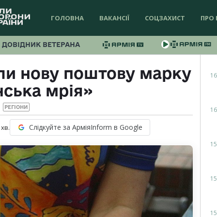
ГОЛОВНА
ВАКАНСІЇ
СОЦЗАХИСТ
ПРО 
ДОВІДНИК ВЕТЕРАНА
или нову поштову марку
16
нська мрія»
РЕГІОНИ
16
Слідкуйте за АрміяInform в Google
хв.
15
15
15