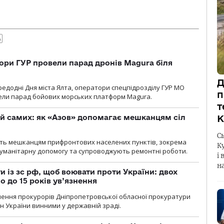
А
ори ГУР провели парад дронів Magura біля
Д
ередодні Дня міста Ялта, оператори спецпідрозділу ГУР МО
п
вели парад бойових морських платформ Magura.
т
К
й самих: як «Азов» допомагає мешканцям сіл
С
ють мешканцям прифронтових населених пунктів, зокрема
К
гуманітарну допомогу та супроводжують ремонтні роботи.
і 
н
 із зс рф, щоб воювати проти України: двох
 до 15 років ув’язнення
чення прокурорів Дніпропетровської обласної прокуратури
н України винними у державній зраді.