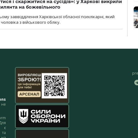
тися і скаржитися на сусідів»: у Харкові викрили
ухилянта на божевільного
ому заввідділення Харківської обласної психлікарні, який
чоловіка з військового обліку.
pr
ons
не
orm
Для
м є
 та
 на