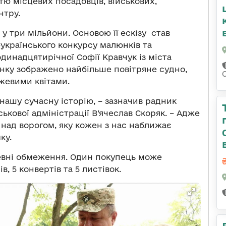
тю місцевих посадовців, військових,
нтру.
 три мільйони. Основою її ескізу став
країнського конкурсу малюнків та
инадцятирічної Софії Кравчук із міста
нку зображено найбільше повітряне судно,
ожевими квітами.
 нашу сучасну історію, – зазначив радник
ськової адміністрації В’ячеслав Скоряк. – Адже
над ворогом, яку кожен з нас наближає
ку.
певні обмеження. Один покупець може
, 5 конвертів та 5 листівок.