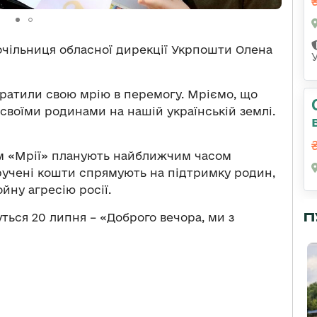
очільниця обласної дирекції Укрпошти Олена
тратили свою мрію в перемогу. Мріємо, що
 своїми родинами на нашій українській землі.
ям «Мрії» планують найближчим часом
иручені кошти спрямують на підтримку родин,
йну агресію росії.
П
ться 20 липня – «Доброго вечора, ми з