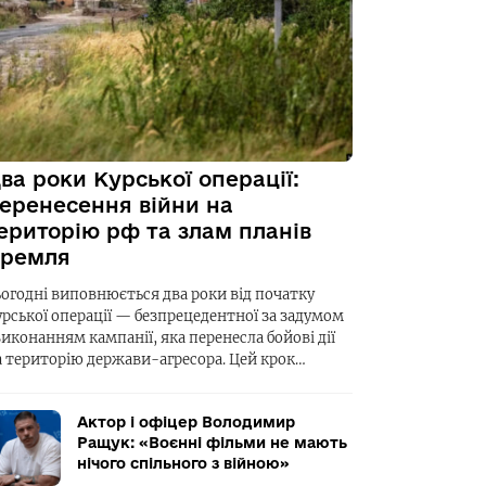
ва роки Курської операції:
еренесення війни на
ериторію рф та злам планів
ремля
ьогодні виповнюється два роки від початку
урської операції — безпрецедентної за задумом
виконанням кампанії, яка перенесла бойові дії
а територію держави-агресора. Цей крок…
Актор і офіцер Володимир
Ращук: «Воєнні фільми не мають
нічого спільного з війною»