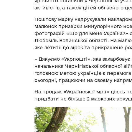
урочисто погасили у Чернігові за учас
активістів, а також дітей обласного це
Поштову марку надрукували накладом у
малюнок призерки минулорічного Всеу
фотографій «Що для мене Україна?» од
Любомль Волинської області. На малю
яке летить до зірок та прикрашене р
– Дякуємо «Укрпошті», яка закарбовує
начальника Чернігівської обласної вій
головною метою українців є перемога 
сьогодні, працюючи на своєму напрям
На продаж «Української мрії» діють 
придбати не більше 2 маркових аркушів