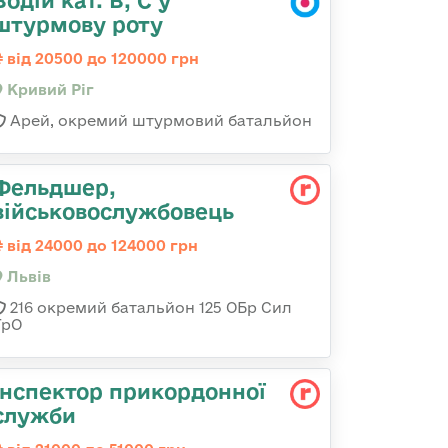
Водій кат. В, С у
штурмову роту
від 20500 до 120000 грн
Кривий Ріг
Арей, окремий штурмовий батальйон
Фельдшер,
військовослужбовець
від 24000 до 124000 грн
Львів
216 окремий батальйон 125 ОБр Сил
ТрО
Інспектор прикордонної
служби