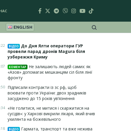
НАС
ENGLISH
:22
До Дня Ялти оператори ГУР
ВІДЕО
провели парад дронів Magura біля
узбережжя Криму
:07
Не залишають людей самих: як
КОМЕНТАР
«Азов» допомагає мешканцям сіл біля лінії
фронту
:50
Підписали контракти із зс рф, щоб
воювати проти України: двох зрадників
засуджено до 15 років ув’язнення
:34
«Не голитися, не митися і скаржитися на
сусідів»: у Харкові викрили лікаря, який вчив
ухилянта на божевільного
:18
Гармата, транспорт та вже нежива
ВІДЕО