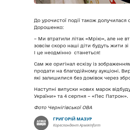
До урочистої події також долучилася 
Дорошенко:
– Ми втратили літак «Мрію», але не в
зовсім скоро наші діти будуть жити зі
І це неодмінно станеться!
Сам же оригінал ескізу із зображенн
продати на благодійному аукціоні. В
які залишилися без домівок через збро
Наступні випуски нових марок відбуду
України» та 4 серпня – «Пес Патрон».
Фото Чернігівської ОВА
ГРИГОРІЙ МАЗУР
Кореспондент АрміяInform