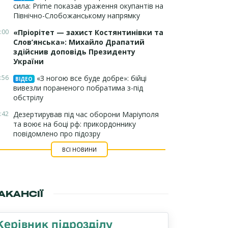
сила: Prime показав ураження окупантів на
Північно-Слобожанському напрямку
:00
«Пріорітет — захист Костянтинівки та
Слов’янська»: Михайло Драпатий
здійснив доповідь Президенту
України
:56
«З ногою все буде добре»: бійці
ВІДЕО
вивезли пораненого побратима з-під
обстрілу
:42
Дезертирував під час оборони Маріуполя
та воює на боці рф: прикордоннику
повідомлено про підозру
ВСІ НОВИНИ
АКАНСІЇ
Керівник підрозділу