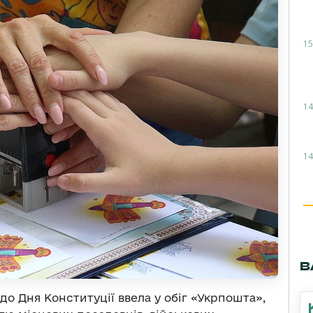
15
14
14
В
до Дня Конституції ввела у обіг «Укрпошта»,