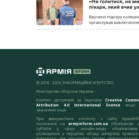
«Не голитися, не ми
лікаря, який вчив 
Вручено підозру колишнь
організував виключення 
© 2018 - 2026, ІНФОРМАЦІЙНЕ АГЕНТСТВО,
Міністерство оборони України
Контент доступний за ліцензією
Creative Comm
Attribution 4.0 International license
якщо 
зазначено інше.
При використанні контенту з сайту АрміяInf
посилання на
armyinform.com.ua
обов’язкове. 
суб’єктів у сфері онлайн-медіа обов’язкови
розміщення у першому абзаці матеріалу прямого
відкритого для пошукових систем гіперпосилання