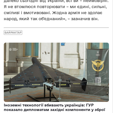
далеко сьогодні від України, всі ви – неймовірні.
Я не втомлюся повторювати – ми єдині, сильні,
сміливі і вмотивовані. Жодна армія не здолає
народ, який так об‘єднаний», – зазначив він.
БАЙРАКТАР
Іноземні технології вбивають українців: ГУР
показало дипломатам західні компоненти у зброї