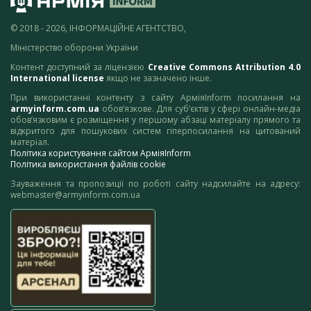
© 2018 - 2026, ІНФОРМАЦІЙНЕ АГЕНТСТВО,
Міністерство оборони України
Контент доступний за ліцензією
Creative Commons Attribution 4.0
International license
якщо не зазначено інше.
При використанні контенту з сайту АрміяInform посилання на
armyinform.com.ua
обов’язкове. Для суб’єктів у сфері онлайн-медіа
обов’язковим є розміщення у першому абзаці матеріалу прямого та
відкритого для пошукових систем гіперпосилання на цитований
матеріал.
Політика користування сайтом АрміяInform
Політика використання файлів cookie
Зауваження та пропозиції по роботі сайту надсилайте на адресу:
webmaster@armyinform.com.ua