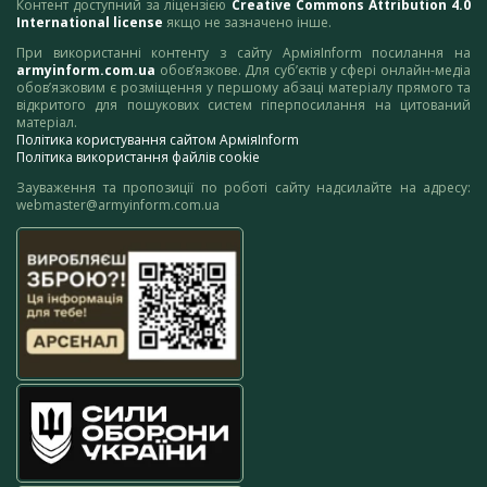
Контент доступний за ліцензією
Creative Commons Attribution 4.0
International license
якщо не зазначено інше.
При використанні контенту з сайту АрміяInform посилання на
armyinform.com.ua
обов’язкове. Для суб’єктів у сфері онлайн-медіа
обов’язковим є розміщення у першому абзаці матеріалу прямого та
відкритого для пошукових систем гіперпосилання на цитований
матеріал.
Політика користування сайтом АрміяInform
Політика використання файлів cookie
Зауваження та пропозиції по роботі сайту надсилайте на адресу:
webmaster@armyinform.com.ua