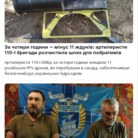
За чотири години — мінус 11 ждунів: артилеристи
110-ї бригади розчистили шлях для побратимів
Артилеристи 110-ї ОМБр за чотири години знищили 11
російських FPV-дронів, які перебували в засідці, забезпечивши
безпечний рух українських підрозділів.