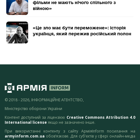
фільми не мають нічого спільного з
війною»
«Це зло має бути переможене»: історія
українця, який пережив російський полон
© 2018 - 2026, ІНФОРМАЦІЙНЕ АГЕНТСТВО,
Міністерство оборони України
Контент доступний за ліцензією
Creative Commons Attribution 4.0
International license
якщо не зазначено інше.
При використанні контенту з сайту АрміяInform посилання на
armyinform.com.ua
обов’язкове. Для суб’єктів у сфері онлайн-медіа