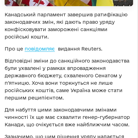
Канадський парламент завершив ратифікацію
законодавчих змін, які дають право уряду
конфісковувати заморожені санкціями
російські кошти.
Про це
повідомляє
видання Reuters.
Відповідні зміни до санкційного законодавства
були ухвалені у рамках впровадження
державного бюджету, схваленого Сенатом у
п’ятницю. Хоча вони торкнуться не лише
російських коштів, саме Україна може стати
першим реципієнтом.
Для набуття цими законодавчими змінами
чинності їх ще має схвалити генер-губернатор
Канади, що очікується вже найближчим часом.
Зазначимо, що цим рішення уряду надається