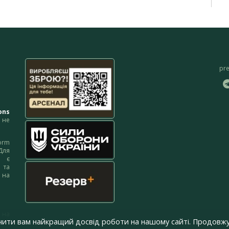
pr
ons
не
orm
Для
м є
 та
 на
 на
чити вам найкращий досвід роботи на нашому сайті. Продовжу