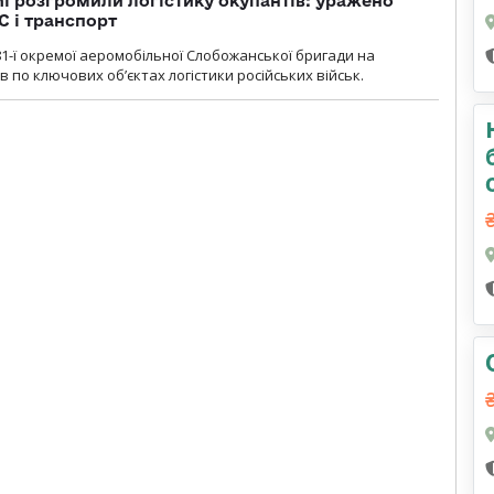
i розгромили логістику окупантів: уражено
С і транспорт
1-ї окремої аеромобільної Слобожанської бригади на
 по ключових об’єктах логістики російських військ.