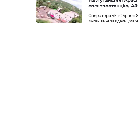
На Луганщині Apach
електростанцію, АЗ
Оператори ББпС Apachi 8
Луганщині завдали ударів