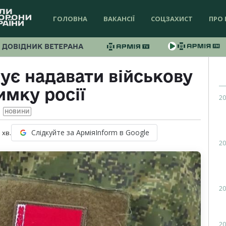
ГОЛОВНА
ВАКАНСІЇ
СОЦЗАХИСТ
ПРО 
ДОВІДНИК ВЕТЕРАНА
ує надавати військову
имку росії
20
НОВИНИ
Слідкуйте за АрміяInform в Google
1
хв.
20
20
20