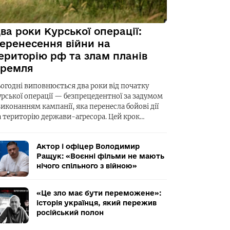
ва роки Курської операції:
еренесення війни на
ериторію рф та злам планів
ремля
ьогодні виповнюється два роки від початку
урської операції — безпрецедентної за задумом
виконанням кампанії, яка перенесла бойові дії
а територію держави-агресора. Цей крок…
Актор і офіцер Володимир
Ращук: «Воєнні фільми не мають
нічого спільного з війною»
«Це зло має бути переможене»:
історія українця, який пережив
російський полон