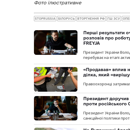
Фото ілюстративне
STOPRUSSIA
БІЛОРУСЬ
ВТОРГНЕННЯ РФ
ГШ ЗСУ
ОПЕ
Перші результати о
розповів про робот
FREYJA
Президент України Воло
перебуває на етапі актив
«Продавав» вплив н
ділка, який «виріш
Правоохоронці затримал
Президент доручив 
проти російського
Президент України Воло
санкційної політики проти