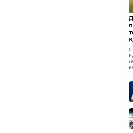
Д
п
т
К
С
К
і 
н