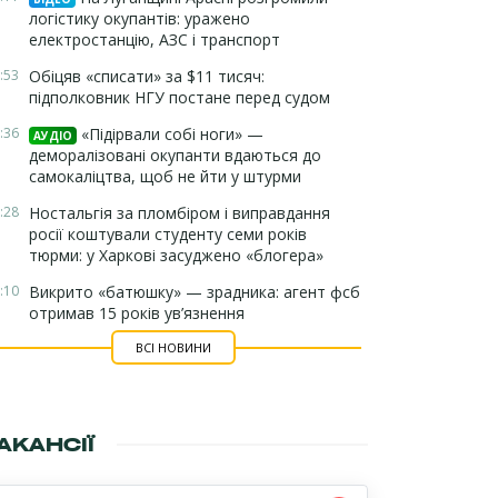
логістику окупантів: уражено
електростанцію, АЗС і транспорт
:53
Обіцяв «списати» за $11 тисяч:
підполковник НГУ постане перед судом
:36
«Підірвали собі ноги» —
АУДІО
деморалізовані окупанти вдаються до
самокаліцтва, щоб не йти у штурми
:28
Ностальгія за пломбіром і виправдання
росії коштували студенту семи років
тюрми: у Харкові засуджено «блогера»
:10
Викрито «батюшку» — зрадника: агент фсб
отримав 15 років ув’язнення
ВСІ НОВИНИ
АКАНСІЇ