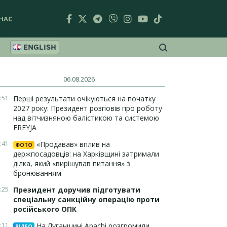
НАС
ENGLISH
06.08.2026
:51
Перші результати очікуються на початку
2027 року: Президент розповів про роботу
над вітчизняною балістикою та системою
FREYJA
:41
«Продавав» вплив на
ФОТО
держпосадовців: на Харківщині затримали
ділка, який «вирішував питання» з
бронюванням
:25
Президент доручив підготувати
спеціальну санкційну операцію проти
російського ОПК
:11
На Луганщині Apachi розгромили
ВІДЕО