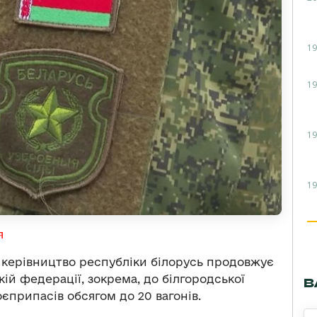
19
19
19
19
я
 керівництво республіки білорусь продовжує
ій федерації, зокрема, до білгородської
В
єприпасів обсягом до 20 вагонів.