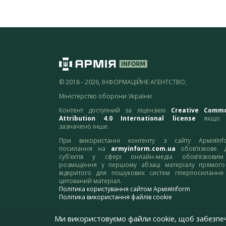
© 2018 - 2026, ІНФОРМАЦІЙНЕ АГЕНТСТВО,
Міністерство оборони України
Контент доступний за ліцензією
Creative Comm
Attribution 4.0 International license
якщо 
зазначено інше.
При використанні контенту з сайту АрміяInf
посилання на
armyinform.com.ua
обов’язкове. 
суб’єктів у сфері онлайн-медіа обов’язкови
розміщення у першому абзаці матеріалу прямого
відкритого для пошукових систем гіперпосилання
цитований матеріал.
Політика користування сайтом АрміяInform
Політика використання файлів cookie
Зауваження та пропозиції по роботі сайту надсилайте
Ми використовуємо файли cookie, щоб забезпе
адресу:
webmaster@armyinform.com.ua