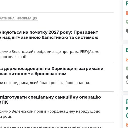
РАТИВНА ІНФОРМАЦІЯ
чікуються на початку 2027 року: Президент
у над вітчизняною балістикою та системою
димир Зеленський повідомив, що програма FREYJA вже
ної реалізації.
а держпосадовців: на Харківщині затримали
ував питання» з бронюванням
С
и посередника, який брав гроші за бронювання.
підготувати спеціальну санкційну операцію
 ОПК
димир Зеленський провів координаційну нараду щодо
 росії.