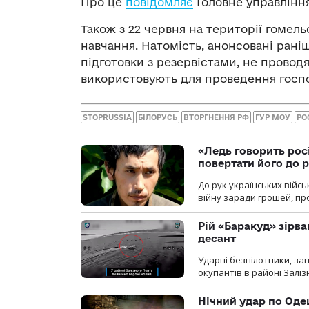
Про це
повідомляє
Головне управління
Також з 22 червня на території гомель
навчання. Натомість, анонсовані раніш
підготовки з резервістами, не проводя
використовують для проведення госпо
STOPRUSSIA
БІЛОРУСЬ
ВТОРГНЕННЯ РФ
ГУР МОУ
РО
«Ледь говорить рос
повертати його до 
До рук українських війсь
війну заради грошей, про
Рій «Баракуд» зірв
десант
Ударні безпілотники, за
окупантів в районі Залі
Нічний удар по Одещ