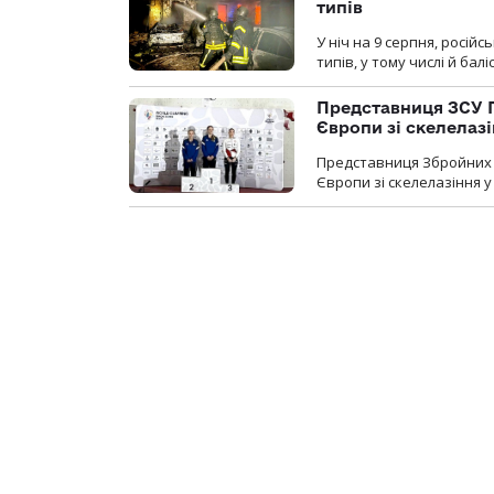
типів
У ніч на 9 серпня, росій
типів, у тому числі й бал
Представниця ЗСУ 
Європи зі скелелаз
Представниця Збройних 
Європи зі скелелазіння у