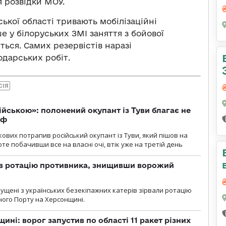
 розвідки МОУ.
ської області тривають мобілізаційні
е у білоруських ЗМІ заняття з бойової
ться. Самих резервістів наразі
дарських робіт.
СІЯ
ійською»: полонений окупант із Туви благає не
рф
кових потрапив російський окупант із Туви, який пішов на
те побачивши все на власні очі, втік уже на третій день
ав ротацію противника, знищивши ворожий
пущені з українських безекіпажних катерів зірвали ротацію
зного Порту на Херсонщині.
ині: ворог запустив по області 11 ракет різних