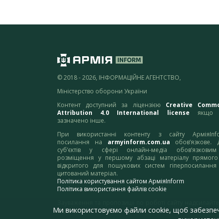
© 2018 - 2026, ІНФОРМАЦІЙНЕ АГЕНТСТВО,
Міністерство оборони України
Контент доступний за ліцензією
Creative Comm
Attribution 4.0 International license
якщо 
зазначено інше.
При використанні контенту з сайту АрміяInf
посилання на
armyinform.com.ua
обов’язкове. 
суб’єктів у сфері онлайн-медіа обов’язкови
розміщення у першому абзаці матеріалу прямого
відкритого для пошукових систем гіперпосилання
цитований матеріал.
Політика користування сайтом АрміяInform
Політика використання файлів cookie
Зауваження та пропозиції по роботі сайту надсилайте
Ми використовуємо файли cookie, щоб забезпе
адресу:
webmaster@armyinform.com.ua