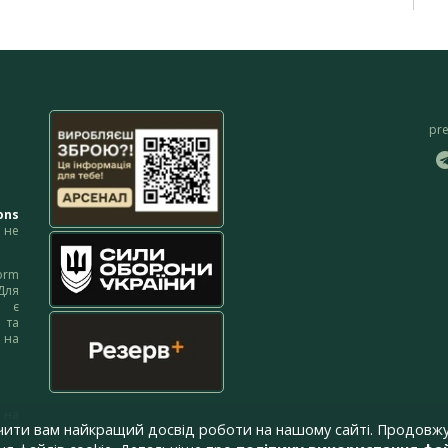
pr
ons
не
orm
Для
м є
 та
 на
 на
чити вам найкращий досвід роботи на нашому сайті. Продовжу