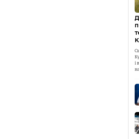
Д
п
т
К
С
К
і 
н