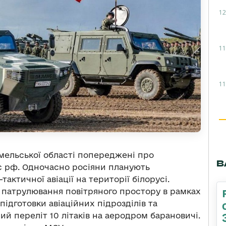
12
11
11
омельської області попереджені про
В
зс рф. Одночасно росіяни планують
ктичної авіації на території білорусі.
 патрулювання повітряного простору в рамках
ідготовки авіаційних підрозділів та
ий переліт 10 літаків на аеродром барановичі.