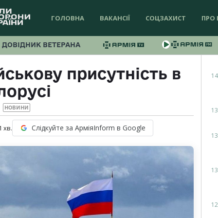
ГОЛОВНА
ВАКАНСІЇ
СОЦЗАХИСТ
ПРО 
ДОВІДНИК ВЕТЕРАНА
йськову присутність в
14
лорусі
НОВИНИ
13
Слідкуйте за АрміяInform в Google
1
хв.
13
13
12