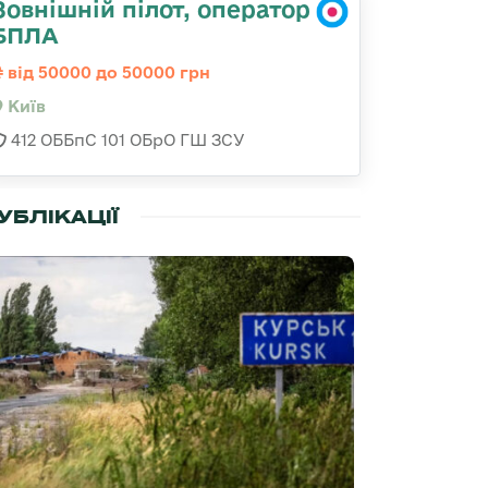
Зовнішній пілот, оператор
БПЛА
від 50000 до 50000 грн
Київ
412 ОББпС 101 ОБрО ГШ ЗСУ
УБЛІКАЦІЇ