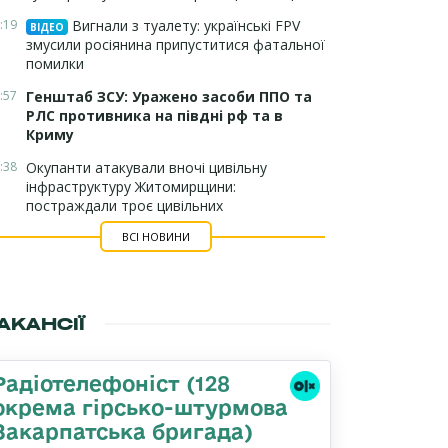
:19
Вигнали з туалету: українські FPV
ВІДЕО
змусили росіянина припуститися фатальної
помилки
:57
Генштаб ЗСУ: Уражено засоби ППО та
РЛС противника на півдні рф та в
Криму
:38
Окупанти атакували вночі цивільну
інфраструктуру Житомирщини:
постраждали троє цивільних
ВСІ НОВИНИ
АКАНСІЇ
Радіотелефоніст (128
окрема гірсько-штурмова
Закарпатська бригада)