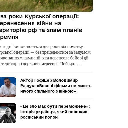
ва роки Курської операції:
еренесення війни на
ериторію рф та злам планів
ремля
ьогодні виповнюється два роки від початку
урської операції — безпрецедентної за задумом
виконанням кампанії, яка перенесла бойові дії
а територію держави-агресора. Цей крок…
Актор і офіцер Володимир
Ращук: «Воєнні фільми не мають
нічого спільного з війною»
«Це зло має бути переможене»:
історія українця, який пережив
російський полон