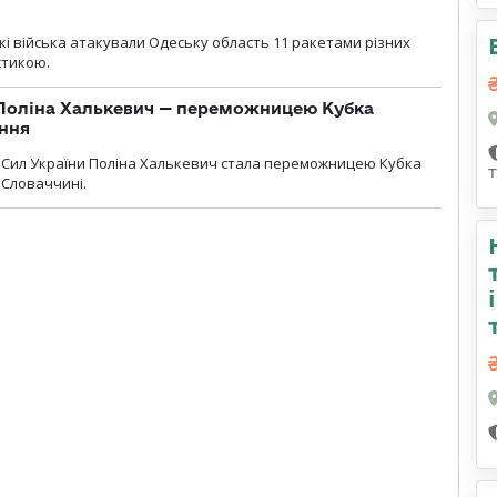
ські війська атакували Одеську область 11 ракетами різних
істикою.
Поліна Халькевич — переможницею Кубка
іння
Сил України Поліна Халькевич стала переможницею Кубка
 Словаччині.