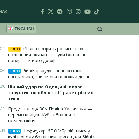
НАС
ENGLISH
:11
«Ледь говорить російською»:
ВІДЕО
полонений окупант із Туви благає не
повертати його до рф
:54
Рій «Баракуд» зірвав ротацію
ВІДЕО
противника, знищивши ворожий десант
:30
Нічний удар по Одещині: ворог
запустив по області 11 ракет різних
типів
:11
Представниця ЗСУ Поліна Халькевич —
переможницею Кубка Європи зі
скелелазіння
:43
Шеф-кухарі 67 ОМБр зійшлися у
ВІДЕО
кулінарному батлі: чим пригощали бійців