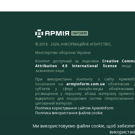
© 2018 - 2026, ІНФОРМАЦІЙНЕ АГЕНТСТВО,
Міністерство оборони України
Контент доступний за ліцензією
Creative Comm
Attribution 4.0 International license
якщо 
зазначено інше.
При використанні контенту з сайту АрміяInf
посилання на
armyinform.com.ua
обов’язкове. 
суб’єктів у сфері онлайн-медіа обов’язкови
розміщення у першому абзаці матеріалу прямого
відкритого для пошукових систем гіперпосилання
цитований матеріал.
Політика користування сайтом АрміяInform
Політика використання файлів cookie
Зауваження та пропозиції по роботі сайту надсилайте
Ми використовуємо файли cookie, щоб забезпе
адресу:
webmaster@armyinform.com.ua
використанн