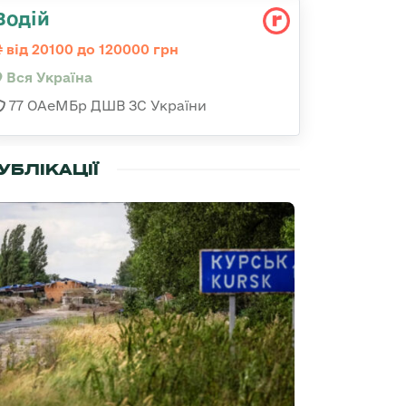
Водій
від 20100 до 120000 грн
Вся Україна
77 ОАеМБр ДШВ ЗС України
УБЛІКАЦІЇ