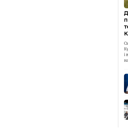
Д
п
т
К
С
К
і 
н