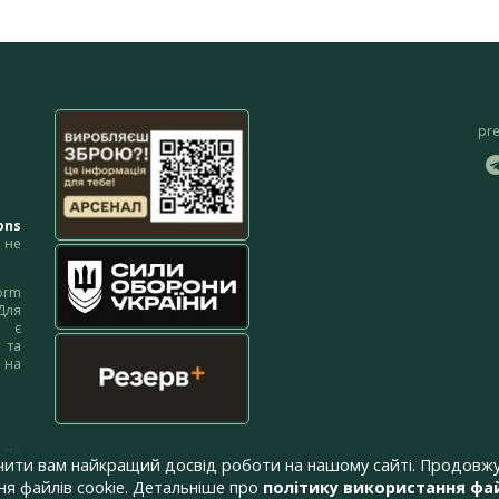
pr
ons
не
orm
Для
м є
 та
 на
 на
чити вам найкращий досвід роботи на нашому сайті. Продовжу
я файлів cookie. Детальніше про
політику використання фай