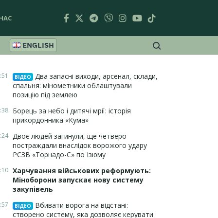
НАС
ENGLISH
:51
Два запасні виходи, арсенал, склади,
ВІДЕО
спальня: мінометники облаштували
позицію під землею
:38
Борець за небо і дитячі мрії: історія
прикордонника «Кума»
:24
Двоє людей загинули, ще четверо
постраждали внаслідок ворожого удару
РСЗВ «Торнадо-С» по Ізюму
:10
Харчування військових реформують:
Міноборони запускає нову систему
закупівель
:57
Вбивати ворога на відстані:
ВІДЕО
створено систему, яка дозволяє керувати