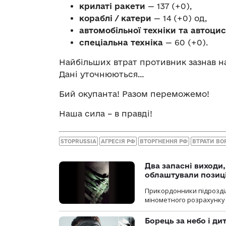
крилаті ракети
— 137 (+0),
кораблі / катери
— 14 (+0) од,
автомобільної техніки та автоци
спеціальна техніка
— 60 (+0).
Найбільших втрат противник зазнав н
Дані уточнюються…
Бий окупанта! Разом переможемо!
Наша сила – в правді!
STOPRUSSIA
АГРЕСІЯ РФ
ВТОРГНЕННЯ РФ
ВТРАТИ ВО
Два запасні виходи
облаштували позиц
Прикордонники підрозді
мінометного розрахунку 
Борець за небо і ди