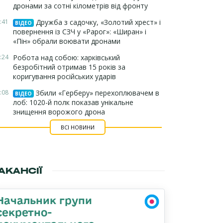
дронами за сотні кілометрів від фронту
:41
Дружба з садочку, «Золотий хрест» і
ВІДЕО
повернення із СЗЧ у «Рарог»: «Ширан» і
«Пін» обрали воювати дронами
:24
Робота над собою: харківський
безробітний отримав 15 років за
коригування російських ударів
:08
Збили «Герберу» перехоплювачем в
ВІДЕО
лоб: 1020-й полк показав унікальне
знищення ворожого дрона
ВСІ НОВИНИ
АКАНСІЇ
Начальник групи
секретно-