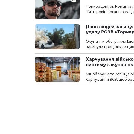
Прикордонник Роман із 
п’ять років організовує
Двоє людей загину
удару РСЗВ «Торнад
Окупанти обстріляли Ізю
загинули працівники цив
Харчування військ
систему закупівель
Міноборони та Агенція 
харчування ЗСУ, щоб зро