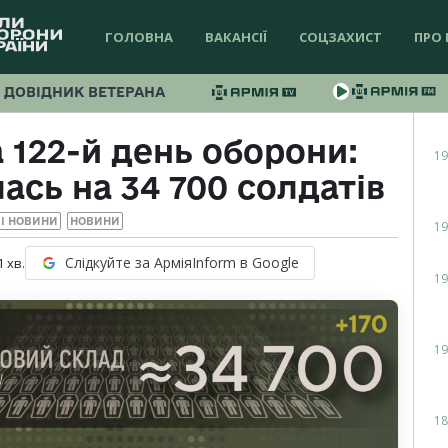
ГОЛОВНА
ВАКАНСІЇ
СОЦЗАХИСТ
ПРО 
ДОВІДНИК ВЕТЕРАНА
 122-й день оборони:
19
сь на 34 700 солдатів
І НОВИНИ
НОВИНИ
19
Слідкуйте за АрміяInform в Google
1
хв.
19
19
18