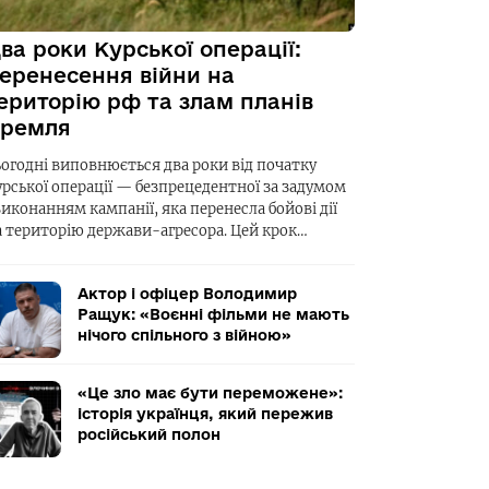
ва роки Курської операції:
еренесення війни на
ериторію рф та злам планів
ремля
ьогодні виповнюється два роки від початку
урської операції — безпрецедентної за задумом
виконанням кампанії, яка перенесла бойові дії
а територію держави-агресора. Цей крок…
Актор і офіцер Володимир
Ращук: «Воєнні фільми не мають
нічого спільного з війною»
«Це зло має бути переможене»:
історія українця, який пережив
російський полон