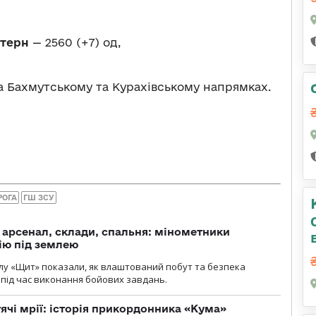
стерн
— 2560 (+7) од,
а Бахмутському та Курахівському напрямках.
РОГА
ГШ ЗСУ
, арсенал, склади, спальня: мінометники
ію під землею
лу «Щит» показали, як влаштований побут та безпека
під час виконання бойових завдань.
тячі мрії: історія прикордонника «Кума»