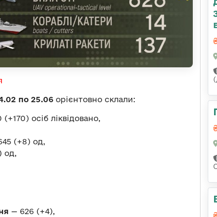
я
4.02 по 25.06
орієнтовно склали:
(+170) осіб ліквідовано,
45 (+8) од,
) од,
ня
— 626 (+4),