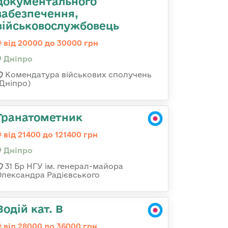
документального
забезпечення,
військовослужбовець
від 20000 до 30000 грн
Дніпро
Комендатура військових сполучень
(Дніпро)
Гранатометник
від 21400 до 121400 грн
Дніпро
31 Бр НГУ ім. генерал-майора
Олександра Радієвського
Водій кат. В
від 28000 до 36000 грн