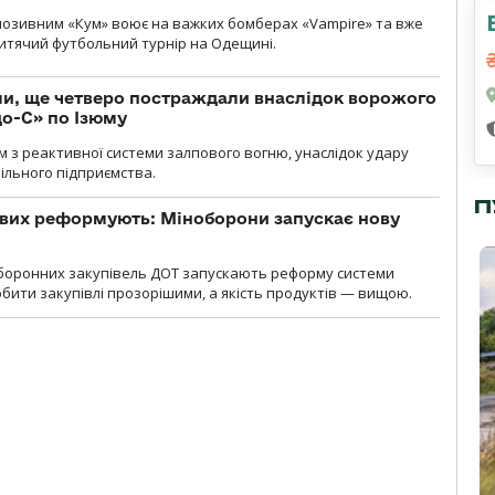
позивним «Кум» воює на важких бомберах «Vampire» та вже
 дитячий футбольний турнір на Одещині.
ли, ще четверо постраждали внаслідок ворожого
о-С» по Ізюму
м з реактивної системи залпового вогню, унаслідок удару
ільного підприємства.
П
ових реформують: Міноборони запускає нову
оборонних закупівель ДОТ запускають реформу системи
бити закупівлі прозорішими, а якість продуктів — вищою.