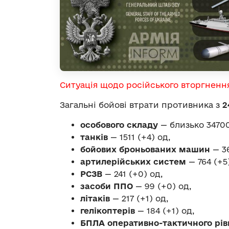
Ситуація щодо російського вторгненн
Загальні бойові втрати противника з
2
особового складу
— близько 34700 
танків
— 1511 (+4) од,
бойових броньованих машин
— 36
артилерійських систем
— 764 (+5
РСЗВ
— 241 (+0) од,
засоби ППО
— 99 (+0) од,
літаків
— 217 (+1) од,
гелікоптерів
— 184 (+1) од,
БПЛА оперативно-тактичного рів