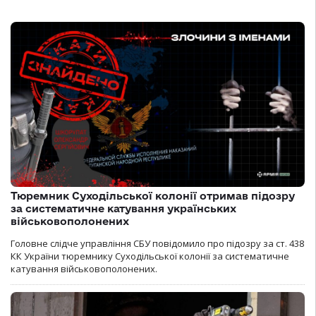
Тюремник Суходільської колонії отримав підозру
за систематичне катування українських
військовополонених
Головне слідче управління СБУ повідомило про підозру за ст. 438
КК України тюремнику Суходільської колонії за систематичне
катування військовополонених.