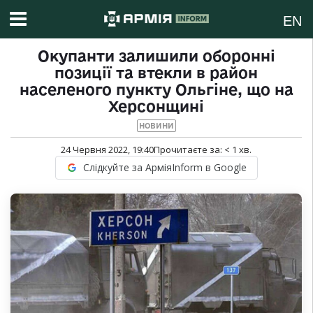
EN
Окупанти залишили оборонні
позиції та втекли в район
населеного пункту Ольгіне, що на
Херсонщині
НОВИНИ
24 Червня 2022, 19:40
Прочитаєте за:
< 1
хв.
Слідкуйте за АрміяInform в Google