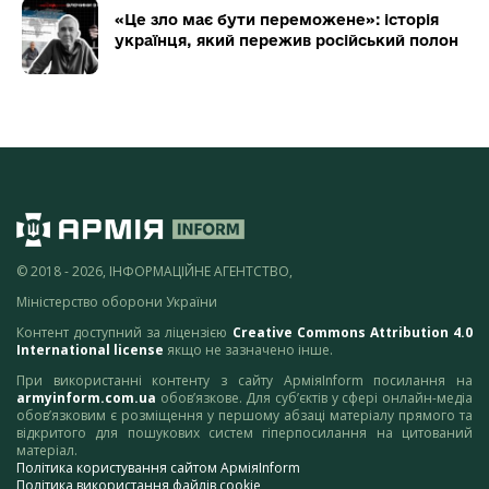
«Це зло має бути переможене»: історія
українця, який пережив російський полон
© 2018 - 2026, ІНФОРМАЦІЙНЕ АГЕНТСТВО,
Міністерство оборони України
Контент доступний за ліцензією
Creative Commons Attribution 4.0
International license
якщо не зазначено інше.
При використанні контенту з сайту АрміяInform посилання на
armyinform.com.ua
обов’язкове. Для суб’єктів у сфері онлайн-медіа
обов’язковим є розміщення у першому абзаці матеріалу прямого та
відкритого для пошукових систем гіперпосилання на цитований
матеріал.
Політика користування сайтом АрміяInform
Політика використання файлів cookie