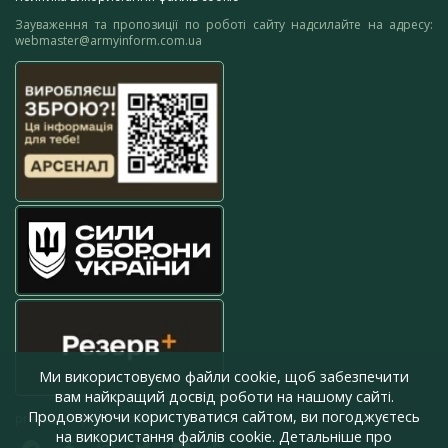
Зауваження та пропозиції по роботі сайту надсилайте на адресу:
webmaster@armyinform.com.ua
Ми використовуємо файли cookie, щоб забезпечити
вам найкращий досвід роботи на нашому сайті.
Продовжуючи користуватися сайтом, ви погоджуєтесь
press@armyinform.com.ua
на використання файлів cookie. Детальніше про