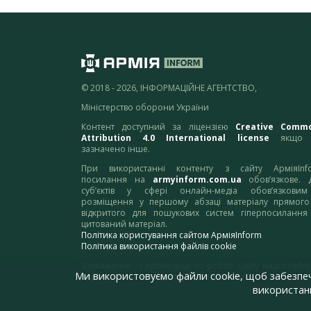
© 2018 - 2026, ІНФОРМАЦІЙНЕ АГЕНТСТВО,
Міністерство оборони України
Контент доступний за ліцензією
Creative Comm
Attribution 4.0 International license
якщо 
зазначено інше.
При використанні контенту з сайту АрміяInf
посилання на
armyinform.com.ua
обов’язкове. 
суб’єктів у сфері онлайн-медіа обов’язкови
розміщення у першому абзаці матеріалу прямого
відкритого для пошукових систем гіперпосилання
цитований матеріал.
Політика користування сайтом АрміяInform
Політика використання файлів cookie
Зауваження та пропозиції по роботі сайту надсилайте
Ми використовуємо файли cookie, щоб забезпе
адресу:
webmaster@armyinform.com.ua
використанн