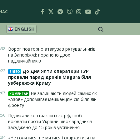
НАС
ENGLISH
:38
Ворог повторно атакував рятувальників
на Запоріжжі: поранено двох
надзвичайників
:22
До Дня Ялти оператори ГУР
ВІДЕО
провели парад дронів Magura біля
узбережжя Криму
:07
Не залишають людей самих: як
КОМЕНТАР
«Азов» допомагає мешканцям сіл біля лінії
фронту
:50
Підписали контракти із зс рф, щоб
воювати проти України: двох зрадників
засуджено до 15 років ув’язнення
:34
«Не голитися, не митися і скаржитися на