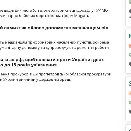
ередодні Дня міста Ялта, оператори спецпідрозділу ГУР МО
вели парад бойових морських платформ Magura.
й самих: як «Азов» допомагає мешканцям сіл
ють мешканцям прифронтових населених пунктів, зокрема
гуманітарну допомогу та супроводжують ремонтні роботи.
 із зс рф, щоб воювати проти України: двох
 до 15 років ув’язнення
чення прокурорів Дніпропетровської обласної прокуратури
н України винними у державній зраді.