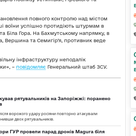
тановлення повного контролю над містом
аші воїни успішно протидіють штурмам в
а Біла Гора. На Бахмутському напрямку, в
, Вершина та Семигір’я, противник веде
ивільну інфраструктуру неподалік
ки», –
повідомляє
Генеральний штаб ЗСУ.
кував рятувальників на Запоріжжі: поранено
в
і після ворожого удару росіяни повторно атакували
анивши двох рятувальників.
ори ГУР провели парад дронів Magura біля