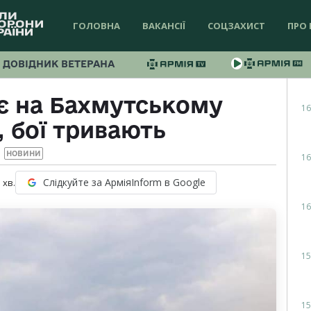
ГОЛОВНА
ВАКАНСІЇ
СОЦЗАХИСТ
ПРО 
ДОВІДНИК ВЕТЕРАНА
є на Бахмутському
16
 бої тривають
НОВИНИ
16
Слідкуйте за АрміяInform в Google
1
хв.
16
15
15