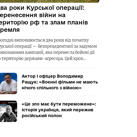
ва роки Курської операції:
еренесення війни на
ериторію рф та злам планів
ремля
ьогодні виповнюється два роки від початку
урської операції — безпрецедентної за задумом
виконанням кампанії, яка перенесла бойові дії
а територію держави-агресора. Цей крок…
Актор і офіцер Володимир
Ращук: «Воєнні фільми не мають
нічого спільного з війною»
«Це зло має бути переможене»:
історія українця, який пережив
російський полон