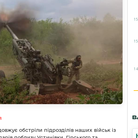
15
15
14
В
я
вжує обстріли підрозділів наших військ із
ударів поблизу Устинівки, Гірського та