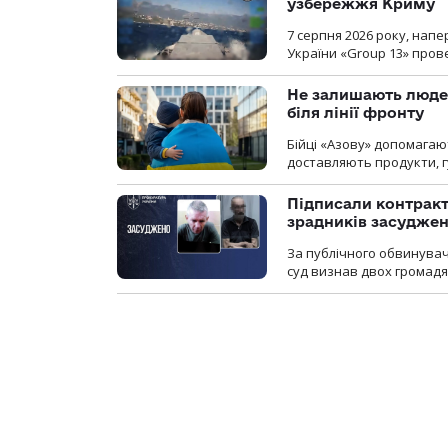
узбережжя Криму
7 серпня 2026 року, нап
України «Group 13» про
Не залишають люде
біля лінії фронту
Бійці «Азову» допомага
доставляють продукти, 
Підписали контракти
зрадників засуджено
За публічного обвинува
суд визнав двох громадя