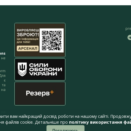
pr
ons
не
orm
Для
м є
 та
 на
 на
чити вам найкращий досвід роботи на нашому сайті. Продовжу
я файлів cookie. Детальніше про
політику використання фай
Погоджуюсь