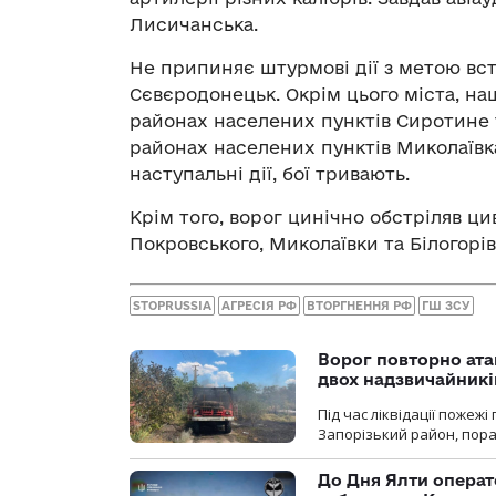
Лисичанська.
Не припиняє штурмові дії з метою вс
Сєвєродонецьк. Окрім цього міста, н
районах населених пунктів Сиротине т
районах населених пунктів Миколаївка
наступальні дії, бої тривають.
Крім того, ворог цинічно обстріляв ц
Покровського, Миколаївки та Білогорів
STOPRUSSIA
АГРЕСІЯ РФ
ВТОРГНЕННЯ РФ
ГШ ЗСУ
Ворог повторно ата
двох надзвичайникі
Під час ліквідації пожеж
Запорізький район, пор
До Дня Ялти операт