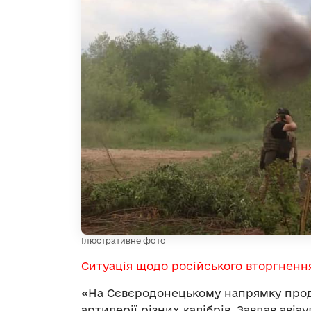
Ілюстративне фото
Ситуація щодо російського вторгненн
«На Сєвєродонецькому напрямку продо
артилерії різних калібрів. Завдав авіа