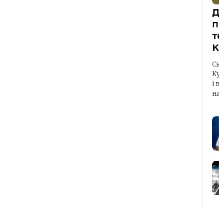
Д
п
т
К
С
К
і 
н