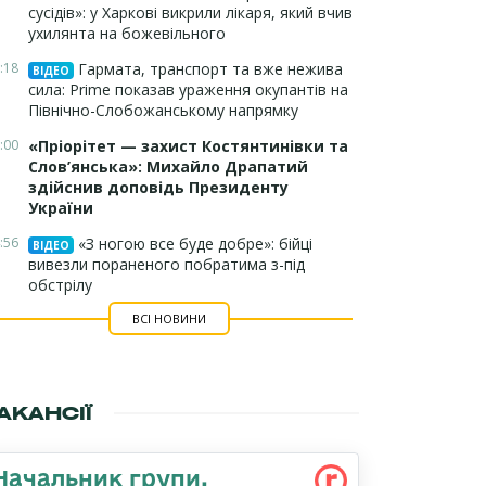
сусідів»: у Харкові викрили лікаря, який вчив
ухилянта на божевільного
:18
Гармата, транспорт та вже нежива
ВІДЕО
сила: Prime показав ураження окупантів на
Північно-Слобожанському напрямку
:00
«Пріорітет — захист Костянтинівки та
Слов’янська»: Михайло Драпатий
здійснив доповідь Президенту
України
:56
«З ногою все буде добре»: бійці
ВІДЕО
вивезли пораненого побратима з-під
обстрілу
ВСІ НОВИНИ
АКАНСІЇ
Начальник групи,