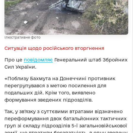
Ілюстративне фото
Ситуація щодо російського вторгнення
Про це
повідомляє
Генеральний штаб Збройних
Сил України.
«Поблизу Бахмута на Донеччині противник
перегрупувався з метою посилення для
подальших дій. Крім того, виявлено
формування зведених підрозділів.
Так, у зв’язку з суттєвими втратами відзначено
переформування двох батальйонних тактичних
груп зі складу підрозділів 5-ї загальновійськової
армії, що втратили боєздатність, в одну зведену