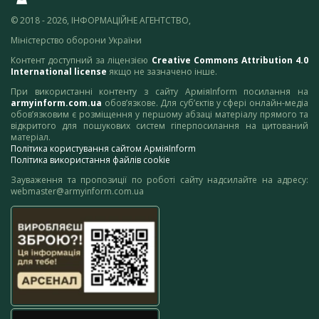
© 2018 - 2026, ІНФОРМАЦІЙНЕ АГЕНТСТВО,
Міністерство оборони України
Контент доступний за ліцензією
Creative Commons Attribution 4.0
International license
якщо не зазначено інше.
При використанні контенту з сайту АрміяInform посилання на
armyinform.com.ua
обов’язкове. Для суб’єктів у сфері онлайн-медіа
обов’язковим є розміщення у першому абзаці матеріалу прямого та
відкритого для пошукових систем гіперпосилання на цитований
матеріал.
Політика користування сайтом АрміяInform
Політика використання файлів cookie
Зауваження та пропозиції по роботі сайту надсилайте на адресу:
webmaster@armyinform.com.ua