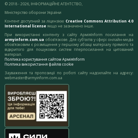
© 2018 - 2026, ІНФОРМАЦІЙНЕ АГЕНТСТВО,
Міністерство оборони України
Контент доступний за ліцензією
Creative Commons Attribution 4.0
International license
якщо не зазначено інше.
При використанні контенту з сайту АрміяInform посилання на
armyinform.com.ua
обов’язкове. Для суб’єктів у сфері онлайн-медіа
обов’язковим є розміщення у першому абзаці матеріалу прямого та
відкритого для пошукових систем гіперпосилання на цитований
матеріал.
Політика користування сайтом АрміяInform
Політика використання файлів cookie
Зауваження та пропозиції по роботі сайту надсилайте на адресу:
webmaster@armyinform.com.ua