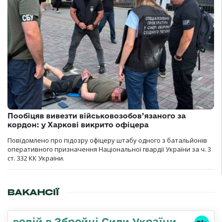
Пообіцяв вивезти військовозобов’язаного за
кордон: у Харкові викрито офіцера
Повідомлено про підозру офіцеру штабу одного з батальйонів
оперативного призначення Національної гвардії України за ч. 3
ст. 332 КК України.
ВАКАНСІЇ
водій в Збройні Сили України