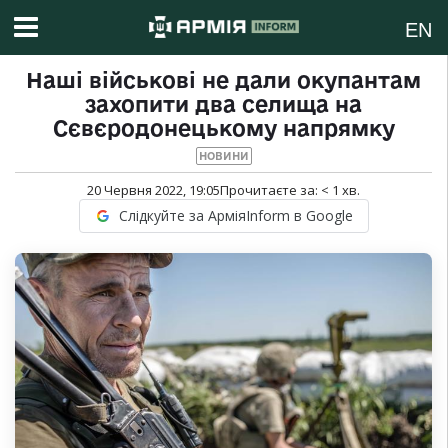
EN
Наші військові не дали окупантам
захопити два селища на
Сєвєродонецькому напрямку
НОВИНИ
20 Червня 2022, 19:05
Прочитаєте за:
< 1
хв.
Слідкуйте за АрміяInform в Google