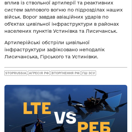
вплив із ствольної артилерії та реактивних
систем залпового вогню по підрозділах наших
військ. Ворог завдав авіаційних ударів по
об’єктах цивільної інфраструктури в районах
населених пунктів Устинівка та Лисичанськ.
Артилерійські обстріли цивільної
інфраструктури зафіксовано неподалік
Лисичанська, Гірського та Устинівки.
STOPRUSSIA
АГРЕСІЯ РФ
ВТОРГНЕННЯ РФ
ГШ ЗСУ