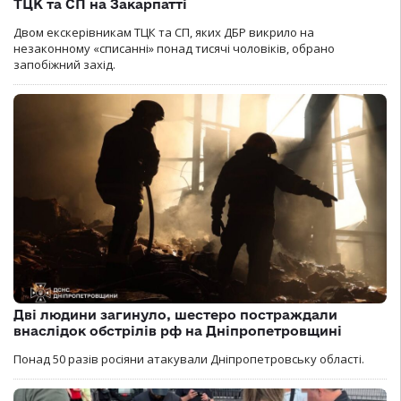
ТЦК та СП на Закарпатті
Двом екскерівникам ТЦК та СП, яких ДБР викрило на
незаконному «списанні» понад тисячі чоловіків, обрано
запобіжний захід.
Дві людини загинуло, шестеро постраждали
внаслідок обстрілів рф на Дніпропетровщині
Понад 50 разів росіяни атакували Дніпропетровську області.