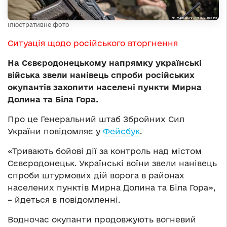
Ілюстративне фото
Ситуація щодо російського вторгнення
На Сєвєродонецькому напрямку українські
війська звели нанівець спроби російських
окупантів захопити
населені пункти Мирна
Долина та Біла Гора.
Про це Генеральний штаб Збройних Сил
України повідомляє у
Фейсбук
.
«Тривають бойові дії за контроль над містом
Сєвєродонецьк. Українські воїни звели нанівець
спроби штурмових дій ворога в районах
населених пунктів Мирна Долина та Біла Гора»,
– йдеться в повідомленні.
Водночас окупанти продовжують вогневий