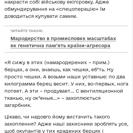
накрасти собі військову екіпіровку. Адже
обмундирування на «спецоперацію» їм
доводиться купувати самим.
ЧИТАЙТЕ ТАКОЖ:
Мародерство в промислових масштабах
як генетична пам’ять країни-агресора
«Я сижу в этих (намародерених – прим.)
берцах, а они, знаешь, как чешки, еб*ть. Ну
просто чешки. А возьми наши уставные: по два
килограмма берец весит. У них, во-первых, нога
потеет. А эти – продувает… С вентиляционной
тканью, ну ох*еные…» – захоплюється
загарбник.
Цікаво, чи надовго йому вистачить такого
захоплення? Адже наші захисники зроблять усе,
щоб окупантів у тих крадених берцях і