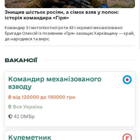
Знищив шістьох росіян, а сімох взяв у полон:
історія командира «Гіря»
Командир 3-ї мотопіхотної роти 43-ї окремої механізованої
бригади Олексій із позивним «Гіря» захищає Харківщину — край,
де народився та виріс.
ВАКАНСІЇ
Командир механізованого
взводу
від 120000 до 190000 грн
Вся Україна
42 ОМБр
Кулеметник