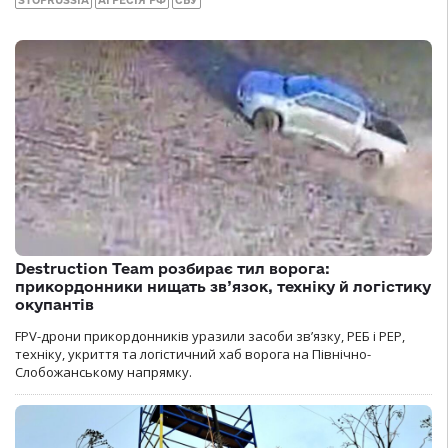
Destruction Team розбирає тил ворога:
прикордонники нищать зв’язок, техніку й логістику
окупантів
FPV-дрони прикордонників уразили засоби зв’язку, РЕБ і РЕР,
техніку, укриття та логістичний хаб ворога на Північно-
Слобожанському напрямку.