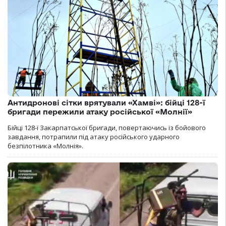
Антидронові сітки врятували «Хамві»: бійці 128-ї
бригади пережили атаку російської «Молнії»
Бійці 128-ї Закарпатської бригади, повертаючись із бойового
завдання, потрапили під атаку російського ударного
безпілотника «Молнія».