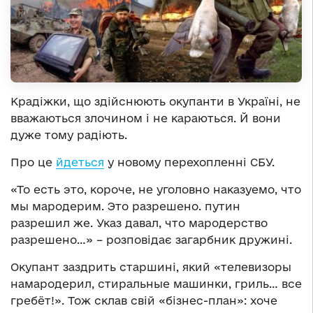
Крадіжки, що здійснюють окупанти в Україні, не
вважаються злочином і не караються. Й вони
дуже тому радіють.
Про це
йдеться
у новому перехопленні СБУ.
«То есть это, короче, не уголовно наказуемо, что
мы мародерим. Это разрешено. путин
разрешил же. Указ давал, что мародерство
разрешено…» – розповідає загарбник дружині.
Окупант заздрить старшині, який «телевизоры
намародерил, стиральные машинки, гриль… все
гребёт!». Тож склав свій «бізнес-план»: хоче