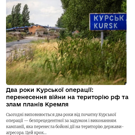
Два роки Курської операції:
перенесення війни на територію рф та
злам планів Кремля
Сьогодні виповнюється два роки від початку Курської
операції — безпрецедентної за задумом і виконанням
кампанії, яка перенесла бойові дії на територію держави-
агресора. Цей крок…