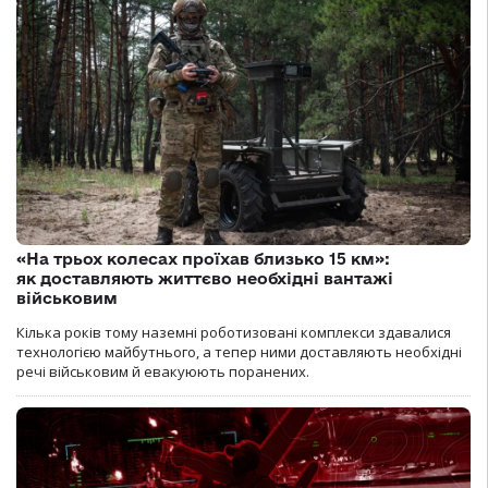
«На трьох колесах проїхав близько 15 км»:
як доставляють життєво необхідні вантажі
військовим
Кілька років тому наземні роботизовані комплекси здавалися
технологією майбутнього, а тепер ними доставляють необхідні
речі військовим й евакуюють поранених.