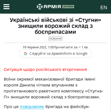
EN
Українські військові зі «Стугни»
знищили ворожий склад з
боєприпасами
НОВИНИ
19 Червня 2022, 1:05
Прочитаєте за:
< 1
хв.
Слідкуйте за АрміяInform в Google
Ситуація щодо російського вторгнення
Воїни окремої механізованої бригади імені
короля Данила чітким влучанням з
протитанкового ракетного комплексу «Стугна-
П» знищили ворожий склад з боєприпасами.
Про це
повідомляє
бригада на фейсбук-