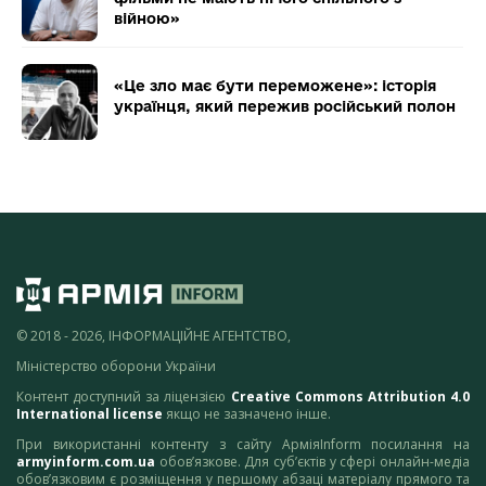
війною»
«Це зло має бути переможене»: історія
українця, який пережив російський полон
© 2018 - 2026, ІНФОРМАЦІЙНЕ АГЕНТСТВО,
Міністерство оборони України
Контент доступний за ліцензією
Creative Commons Attribution 4.0
International license
якщо не зазначено інше.
При використанні контенту з сайту АрміяInform посилання на
armyinform.com.ua
обов’язкове. Для суб’єктів у сфері онлайн-медіа
обов’язковим є розміщення у першому абзаці матеріалу прямого та