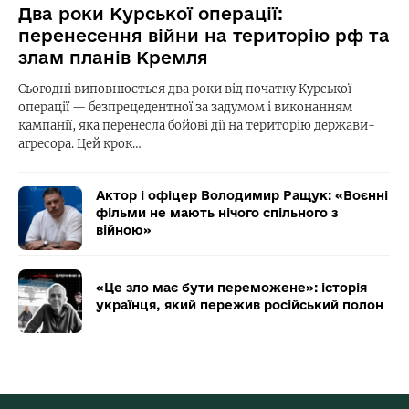
Два роки Курської операції:
перенесення війни на територію рф та
злам планів Кремля
Сьогодні виповнюється два роки від початку Курської
операції — безпрецедентної за задумом і виконанням
кампанії, яка перенесла бойові дії на територію держави-
агресора. Цей крок…
Актор і офіцер Володимир Ращук: «Воєнні
фільми не мають нічого спільного з
війною»
«Це зло має бути переможене»: історія
українця, який пережив російський полон