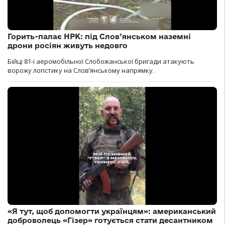
Горить-палає НРК: під Слов’янськом наземні
дрони росіян живуть недовго
Бійці 81-ї аеромобільної Слобожанської бригади атакують
ворожу логістику на Словʼянському напрямку.
«Я тут, щоб допомогти українцям»: американський
доброволець «Гізер» готується стати десантником