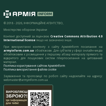
© 2018 - 2026, ІНФОРМАЦІЙНЕ АГЕНТСТВО,
Міністерство оборони України
Контент доступний за ліцензією
Creative Commons Attribution 4.0
International license
якщо не зазначено інше.
При використанні контенту з сайту АрміяInform посилання на
armyinform.com.ua
обов’язкове. Для суб’єктів у сфері онлайн-медіа
обов’язковим є розміщення у першому абзаці матеріалу прямого та
відкритого для пошукових систем гіперпосилання на цитований
матеріал.
Політика користування сайтом АрміяInform
Політика використання файлів cookie
Зауваження та пропозиції по роботі сайту надсилайте на адресу:
webmaster@armyinform.com.ua