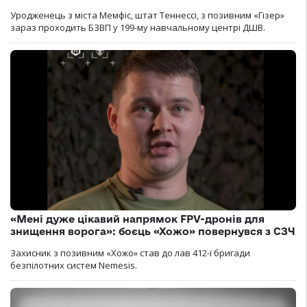
Уродженець з міста Мемфіс, штат Теннессі, з позивним «Гізер»
зараз проходить БЗВП у 199-му навчальному центрі ДШВ.
«Мені дуже цікавий напрямок FPV-дронів для
знищення ворога»: боєць «Хожо» повернувся з СЗЧ
Захисник з позивним «Хожо» став до лав 412-ї бригади
безпілотних систем Nemesis.