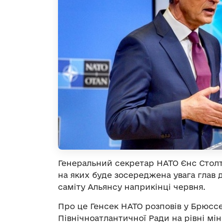
Генеральний секретар НАТО Єнс Столт
на яких буде зосереджена увага глав 
саміту Альянсу наприкінці червня.
Про це Генсек НАТО розповів у Брюссе
Північноатлантичної Ради на рівні мін