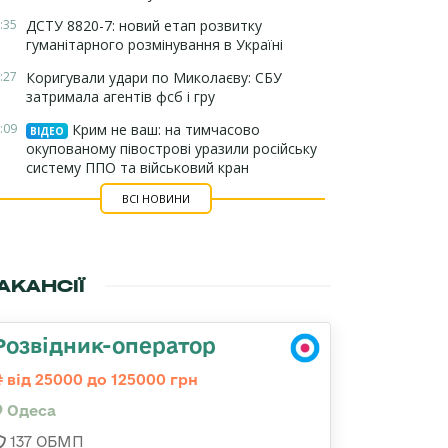
:35
ДСТУ 8820-7: новий етап розвитку
гуманітарного розмінування в Україні
:27
Коригували удари по Миколаєву: СБУ
затримала агентів фсб і гру
:09
Крим не ваш: на тимчасово
ВІДЕО
окупованому півострові уразили російську
систему ППО та військовий кран
ВСІ НОВИНИ
АКАНСІЇ
Розвідник-оператор
від 25000 до 125000 грн
Одеса
137 ОБМП