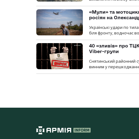
«Мули» та мотоцикл
росіян на Олексан
Українські удари по тила
біля фронту, водночас в
40 «зливів» про ТЦК
Viber-групи
Снятинський районний су
винним у перешкоджанні 