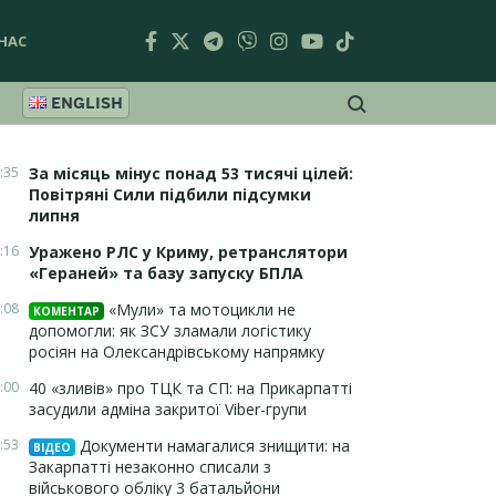
НАС
ENGLISH
:35
За місяць мінус понад 53 тисячі цілей:
Повітряні Сили підбили підсумки
липня
:16
Уражено РЛС у Криму, ретранслятори
«Гераней» та базу запуску БПЛА
:08
«Мули» та мотоцикли не
КОМЕНТАР
допомогли: як ЗСУ зламали логістику
росіян на Олександрівському напрямку
:00
40 «зливів» про ТЦК та СП: на Прикарпатті
засудили адміна закритої Viber-групи
:53
Документи намагалися знищити: на
ВІДЕО
Закарпатті незаконно списали з
військового обліку 3 батальйони