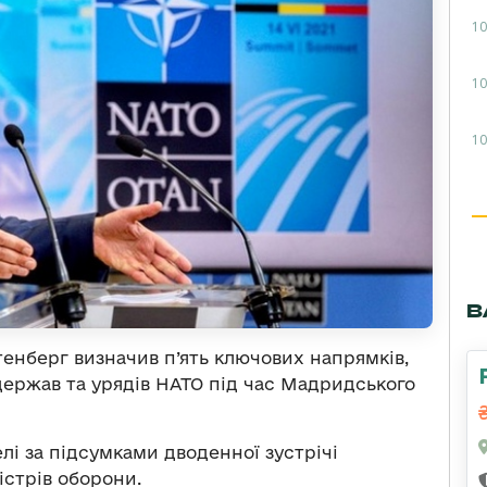
10
10
10
В
енберг визначив п’ять ключових напрямків,
держав та урядів НАТО під час Мадридського
лі за підсумками дводенної зустрічі
істрів оборони.