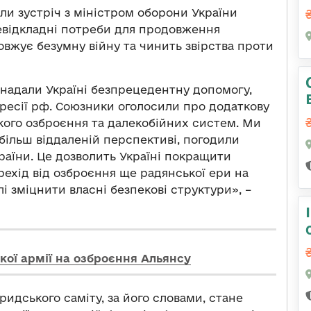
ли зустріч з міністром оборони України
евідкладні потреби для продовження
довжує безумну війну та чинить звірства проти
надали Україні безпрецедентну допомогу,
ресії рф. Союзники оголосили про додаткову
ого озброєння та далекобійних систем. Ми
більш віддаленій перспективі, погодили
аїни. Це дозволить Україні покращити
рехід від озброєння ще радянської ери на
і зміцнити власні безпекові структури», –
кої армії на озброєння Альянсу
идського саміту, за його словами, стане