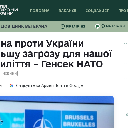
ГОЛОВНА
ВАКАНСІЇ
СОЦЗАХИСТ
ПРО 
ДОВІДНИК ВЕТЕРАНА
йна проти України
11
ьшу загрозу для нашої
иліття – Генсек НАТО
11
НОВИНИ
11
Слідкуйте за АрміяInform в Google
хв.
11
10