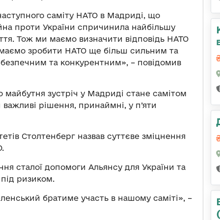
аступного саміту НАТО в Мадриді, що
війна проти України спричинила найбільшу
іття. Тож ми маємо визначити відповідь НАТО
и маємо зробити НАТО ще більш сильним та
небезпечним та конкурентним», – повідомив
о майбутня зустріч у Мадриді стане самітом
важливі рішення, принаймні, у п’яти
етів Столтенберг назвав суттєве зміцнення
.
ння сталої допомоги Альянсу для України та
 під ризиком.
ленський братиме участь в нашому саміті», –