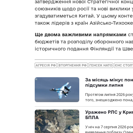
затвердження нової Стратегічної конц
союзників щодо росії та нові виклики
згадуватиметься Китай. У цьому контек
також лідерів з країн Азійсько-Тихоок
Ще двома важливими напрямками
ст
бюджетів та розподілу оборонного на
історичного подання Фінляндії та Шве
АГРЕСІЯ РФ
ВТОРГНЕННЯ РФ
ГЕНСЕК НАТО
ЄНС СТОЛ
За місяць мінус пон
підсумки липня
Протягом липня 2026 рок
того, знешкоджено понад
Уражено РЛС у Крим
БПЛА
У ніч на 7 серпня 2026 
виявлення поблизу Оленів