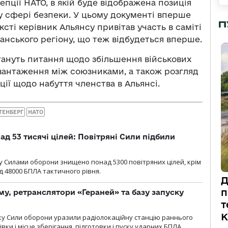
епції НАТО, в якій буде відображена позиція
 у сфері безпеки. У цьому документі вперше
П
сті керівник Альянсу привітав участь в саміті
еанського регіону, що теж відбудеться вперше.
ануть питання щодо збільшення військових
вантаження між союзниками, а також розгляд
ції щодо набуття членства в Альянсі.
ТЕНБЕРГ
НАТО
ад 53 тисячі цілей: Повітряні Сили підбили
у Cилами оборони знищено понад 5300 повітряних цілей, крім
 48000 БПЛА тактичного рівня.
Д
п
у, ретранслятори «Гераней» та базу запуску
т
К
року Сили оборони уразили радіолокаційну станцію раннього
ки і місце зберігання, підготовки і пуску ударних БПЛА.