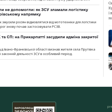
С
К
и не допомогли: як ЗСУ зламали логістику
і 
дрівському напрямку
н
х змусили росіян відмовлятися від мототехніки для логістики
орог знову почав застосовувати РСЗВ.
 та СП: на Прикарпатті засудили адміна закритої
д Івано-Франківської області визнав жителя села Прутівка
законній діяльності ЗСУ в особливий період.
pr