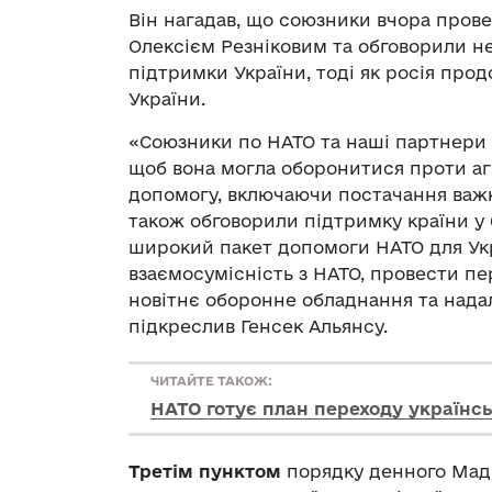
Він нагадав, що союзники вчора прове
Олексієм Резніковим та обговорили н
підтримки України, тоді як росія про
України.
«Союзники по НАТО та наші партнери 
щоб вона могла оборонитися проти аг
допомогу, включаючи постачання важк
також обговорили підтримку країни у 
широкий пакет допомоги НАТО для Укр
взаємосумісність з НАТО, провести пе
новітнє оборонне обладнання та надал
підкреслив Генсек Альянсу.
ЧИТАЙТЕ ТАКОЖ:
НАТО готує план переходу українсь
Третім пунктом
порядку денного Мадр