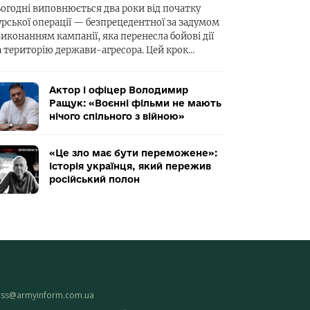
ьогодні виповнюється два роки від початку
урської операції — безпрецедентної за задумом
виконанням кампанії, яка перенесла бойові дії
а територію держави-агресора. Цей крок…
Актор і офіцер Володимир
Ращук: «Воєнні фільми не мають
нічого спільного з війною»
«Це зло має бути переможене»:
історія українця, який пережив
російський полон
ess@armyinform.com.ua