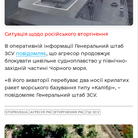
Ситуація щодо російського вторгнення
В оперативній інформації Генеральний штаб
ЗСУ
повідомляє
, що агресор продовжує
блокувати цивільне судноплавство у північно-
західній частині Чорного моря.
«В його акваторії перебуває два носії крилатих
ракет морського базування типу «Калібр», –
повідомляє Генеральний штаб ЗСУ.
STOPRUSSIA
АГРЕСІЯ РФ
ВТОРГНЕННЯ РФ
ГШ ЗСУ