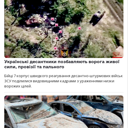
Українські десантники позбавляють ворога живої
сили, провізії та пального
Бійці 7 корпус швидкого реагування десантно-штурмових військ
ЗСУ поділилися видовищними кадрами з ураженнями низки
ворожих цілей.