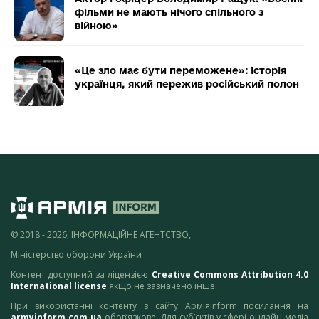
фільми не мають нічого спільного з
війною»
«Це зло має бути переможене»: історія
українця, який пережив російський полон
© 2018 - 2026, ІНФОРМАЦІЙНЕ АГЕНТСТВО,
Міністерство оборони України
Контент доступний за ліцензією
Creative Commons Attribution 4.0
International license
якщо не зазначено інше.
При використанні контенту з сайту АрміяInform посилання на
armyinform.com.ua
обов’язкове. Для суб’єктів у сфері онлайн-медіа