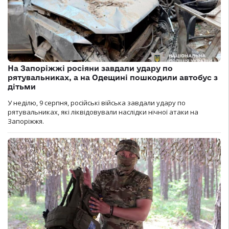
На Запоріжжі росіяни завдали удару по
рятувальниках, а на Одещині пошкодили автобус з
дітьми
У неділю, 9 серпня, російські війська завдали удару по
рятувальниках, які ліквідовували наслідки нічної атаки на
Запоріжжя.