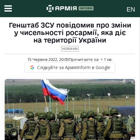
EN
Генштаб ЗСУ повідомив про зміни
у чисельності росармії, яка діє
на території України
НОВИНИ
15 Червня 2022, 20:05
Прочитаєте за:
< 1
хв.
Слідкуйте за АрміяInform в Google