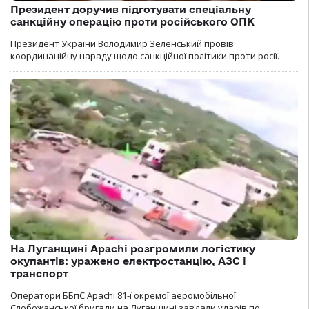
Президент доручив підготувати спеціальну
санкційну операцію проти російського ОПК
Президент України Володимир Зеленський провів
координаційну нараду щодо санкційної політики проти росії.
На Луганщині Apachi розгромили логістику
окупантів: уражено електростанцію, АЗС і
транспорт
Оператори ББпС Apachi 81-ї окремої аеромобільної
Слобожанської бригади на Луганщині завдали ударів по