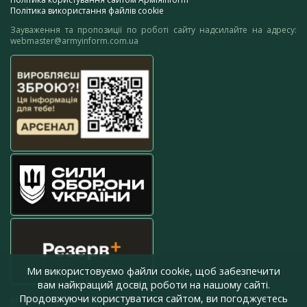
Політика використання файлів cookie
Зауваження та пропозиції по роботі сайту надсилайте на адресу:
webmaster@armyinform.com.ua
Ми використовуємо файли cookie, щоб забезпечити
вам найкращий досвід роботи на нашому сайті.
Продовжуючи користуватися сайтом, ви погоджуєтесь
press@armyinform.com.ua