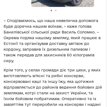
– Сподіваємось, що наша невеличка допомога
буде доречна нашим воїнам, – каже голова
Банилівської сільської ради Василь Соломко. –
Окрема подяка нашому земляку, який працює в
Естонії та організував доставку автівок до
кордону, заправив їх дизельним паливом і
також передав для захисників 60 кілограмів
сиру.
Крім того, у селах громади діє три цехи, у яких
виготовляють м’ясні та рибні консерви,
консервовані каші та іншу їжу, яка щотижня
відправляється до районів ведення бойових дій
землякам, котрі стали на захист України, та
їхнім бойовим побратимам. Оперативно та із
завзяттям тут переробили на консерви і надані