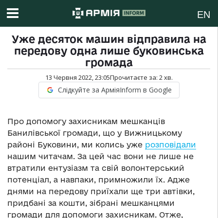
EN
Уже десяток машин відправила на
передову одна лише буковинська
громада
13 Червня 2022, 23:05
Прочитаєте за:
2
хв.
Слідкуйте за АрміяInform в Google
Про допомогу захисникам мешканців
Банилівської громади, що у Вижницькому
районі Буковини, ми колись уже
розповідали
нашим читачам. За цей час вони не лише не
втратили ентузіазм та свій волонтерський
потенціал, а навпаки, примножили їх. Адже
днями на передову приїхали ще три автівки,
придбані за кошти, зібрані мешканцями
громади для допомоги захисникам. Отже,