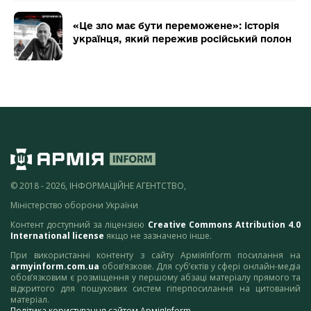
«Це зло має бути переможене»: історія
українця, який пережив російський полон
© 2018 - 2026, ІНФОРМАЦІЙНЕ АГЕНТСТВО,
Міністерство оборони України
Контент доступний за ліцензією
Creative Commons Attribution 4.0
International license
якщо не зазначено інше.
При використанні контенту з сайту АрміяInform посилання на
armyinform.com.ua
обов’язкове. Для суб’єктів у сфері онлайн-медіа
обов’язковим є розміщення у першому абзаці матеріалу прямого та
відкритого для пошукових систем гіперпосилання на цитований
матеріал.
Політика користування сайтом АрміяInform