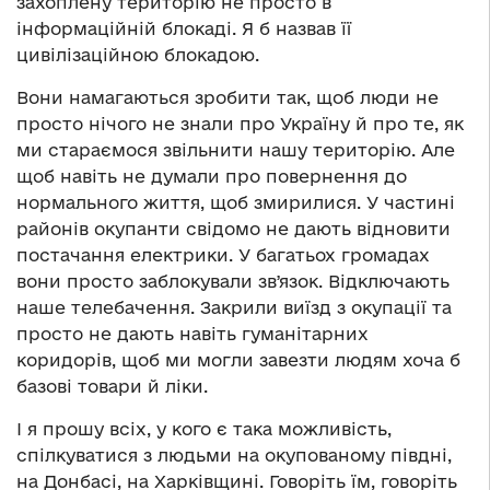
захоплену територію не просто в
інформаційній блокаді. Я б назвав її
цивілізаційною блокадою.
Вони намагаються зробити так, щоб люди не
просто нічого не знали про Україну й про те, як
ми стараємося звільнити нашу територію. Але
щоб навіть не думали про повернення до
нормального життя, щоб змирилися. У частині
районів окупанти свідомо не дають відновити
постачання електрики. У багатьох громадах
вони просто заблокували звʼязок. Відключають
наше телебачення. Закрили виїзд з окупації та
просто не дають навіть гуманітарних
коридорів, щоб ми могли завезти людям хоча б
базові товари й ліки.
І я прошу всіх, у кого є така можливість,
спілкуватися з людьми на окупованому півдні,
на Донбасі, на Харківщині. Говоріть їм, говоріть