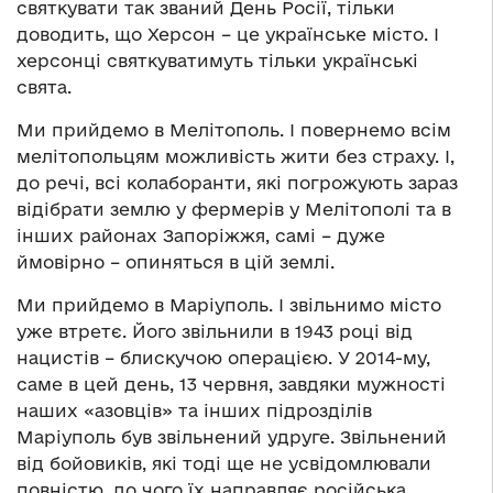
святкувати так званий День Росії, тільки
доводить, що Херсон – це українське місто. І
херсонці святкуватимуть тільки українські
свята.
Ми прийдемо в Мелітополь. І повернемо всім
мелітопольцям можливість жити без страху. І,
до речі, всі колаборанти, які погрожують зараз
відібрати землю у фермерів у Мелітополі та в
інших районах Запоріжжя, самі – дуже
ймовірно – опиняться в цій землі.
Ми прийдемо в Маріуполь. І звільнимо місто
уже втретє. Його звільнили в 1943 році від
нацистів – блискучою операцією. У 2014-му,
саме в цей день, 13 червня, завдяки мужності
наших «азовців» та інших підрозділів
Маріуполь був звільнений удруге. Звільнений
від бойовиків, які тоді ще не усвідомлювали
повністю, до чого їх направляє російська