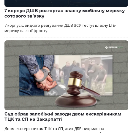
7 корпус ДШВ розгортає власну мобільну мережу
сотового зв’язку
7 корпус швидкого реагування ДШВ ЗСУ тестує власну LTE-
мережу на лінії фронту.
Суд обрав запобіжні заходи двом екскерівникам
ТЦК та СП на Закарпатті
Двом екскерівникам ТЦК та СП, яких ДБР викрило на