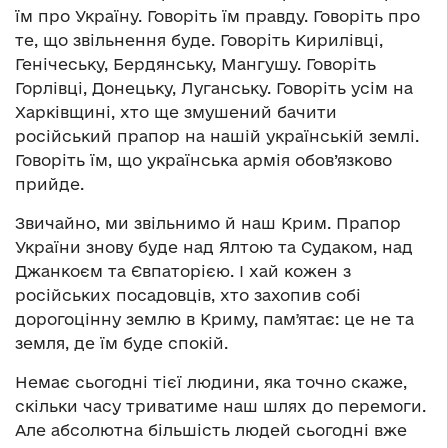
їм про Україну. Говоріть їм правду. Говоріть про
те, що звільнення буде. Говоріть Кирилівці,
Генічеську, Бердянську, Мангушу. Говоріть
Горлівці, Донецьку, Луганську. Говоріть усім на
Харківщині, хто ще змушений бачити
російський прапор на нашій українській землі.
Говоріть їм, що українська армія обов’язково
прийде.
Звичайно, ми звільнимо й наш Крим. Прапор
України знову буде над Ялтою та Судаком, над
Джанкоєм та Євпаторією. І хай кожен з
російських посадовців, хто захопив собі
дорогоцінну землю в Криму, памʼятає: це не та
земля, де їм буде спокій.
Немає сьогодні тієї людини, яка точно скаже,
скільки часу триватиме наш шлях до перемоги.
Але абсолютна більшість людей сьогодні вже