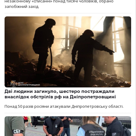
незаконному «списанні» понад тисячі чоловіків, обрано
запобіжний захід.
Дві людини загинуло, шестеро постраждали
внаслідок обстрілів рф на Дніпропетровщині
Понад 50 разів росіяни атакували Дніпропетровську області.