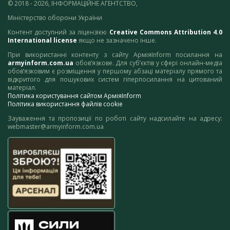
© 2018 - 2026, ІНФОРМАЦІЙНЕ АГЕНТСТВО,
Міністерство оборони України
Контент доступний за ліцензією
Creative Commons Attribution 4.0
International license
якщо не зазначено інше.
При використанні контенту з сайту АрміяInform посилання на
armyinform.com.ua
обов’язкове. Для суб’єктів у сфері онлайн-медіа
обов’язковим є розміщення у першому абзаці матеріалу прямого та
відкритого для пошукових систем гіперпосилання на цитований
матеріал.
Політика користування сайтом АрміяInform
Політика використання файлів cookie
Зауваження та пропозиції по роботі сайту надсилайте на адресу:
webmaster@armyinform.com.ua