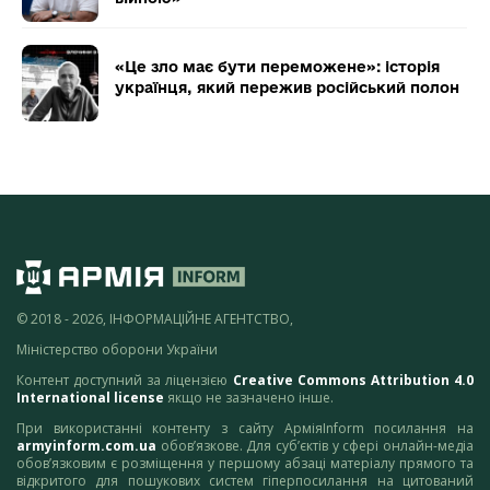
«Це зло має бути переможене»: історія
українця, який пережив російський полон
© 2018 - 2026, ІНФОРМАЦІЙНЕ АГЕНТСТВО,
Міністерство оборони України
Контент доступний за ліцензією
Creative Commons Attribution 4.0
International license
якщо не зазначено інше.
При використанні контенту з сайту АрміяInform посилання на
armyinform.com.ua
обов’язкове. Для суб’єктів у сфері онлайн-медіа
обов’язковим є розміщення у першому абзаці матеріалу прямого та
відкритого для пошукових систем гіперпосилання на цитований