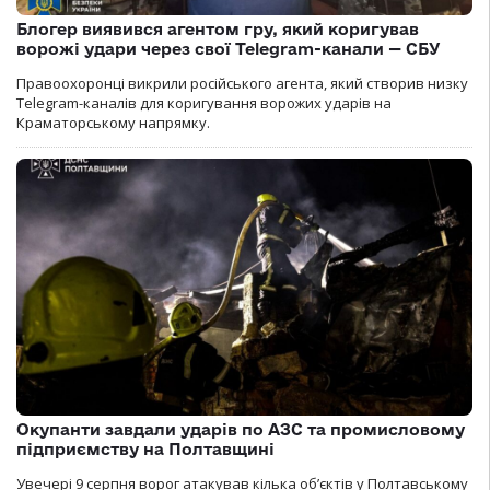
Блогер виявився агентом гру, який коригував
ворожі удари через свої Telegram-канали — СБУ
Правоохоронці викрили російського агента, який створив низку
Telegram-каналів для коригування ворожих ударів на
Краматорському напрямку.
Окупанти завдали ударів по АЗС та промисловому
підприємству на Полтавщині
Увечері 9 серпня ворог атакував кілька обʼєктів у Полтавському