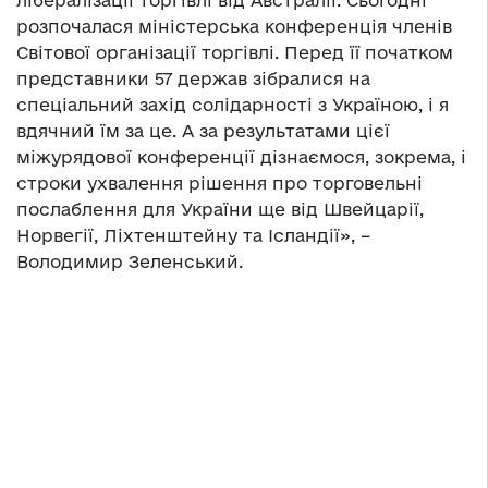
лібералізації торгівлі від Австралії. Сьогодні
розпочалася міністерська конференція членів
Світової організації торгівлі. Перед її початком
представники 57 держав зібралися на
спеціальний захід солідарності з Україною, і я
вдячний їм за це. А за результатами цієї
міжурядової конференції дізнаємося, зокрема, і
строки ухвалення рішення про торговельні
послаблення для України ще від Швейцарії,
Норвегії, Ліхтенштейну та Ісландії», –
Володимир Зеленський.