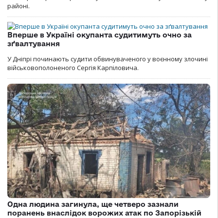
районі.
Вперше в Україні окупанта судитимуть очно за
зґвалтування
У Дніпрі починають судити обвинуваченого у воєнному злочині
військовополоненого Сергія Карпіловича.
Одна людина загинула, ще четверо зазнали
поранень внаслідок ворожих атак по Запорізькій