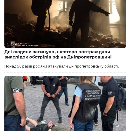
Дві людини загинуло, шестеро постраждали
внаслідок обстрілів рф на Дніпропетровщині
Понад 50 разів росіяни атакували Дніпропетровську області.