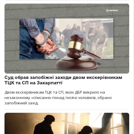
Суд обрав запобіжні заходи двом екскерівникам
ТЦК та СП на Закарпатті
Двом екскерівникам ТЦК та СП, яких ДБР викрило на
незаконному «списанні» понад тисячі чоловіків, обрано
запобіжний захід.