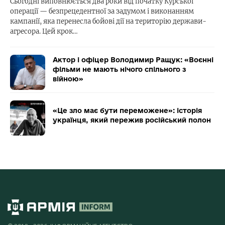
Сьогодні виповнюється два роки від початку Курської
операції — безпрецедентної за задумом і виконанням
кампанії, яка перенесла бойові дії на територію держави-
агресора. Цей крок…
Актор і офіцер Володимир Ращук: «Воєнні
фільми не мають нічого спільного з
війною»
«Це зло має бути переможене»: історія
українця, який пережив російський полон