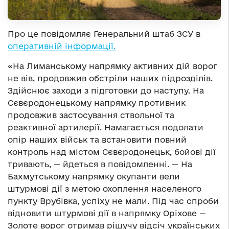
Про це повідомляє Генеральний штаб ЗСУ в
оперативній інформації.
«На Лиманському напрямку активних дій ворог
не вів, продовжив обстріли наших підрозділів.
Здійснює заходи з підготовки до наступу. На
Сєвєродонецькому напрямку противник
продовжив застосування ствольної та
реактивної артилерії. Намагається подолати
опір наших військ та встановити повний
контроль над містом Сєвєродонецьк, бойові дії
тривають, — йдеться в повідомленні. — На
Бахмутському напрямку окупанти вели
штурмові дії з метою охоплення населеного
пункту Врубівка, успіху не мали. Під час спроби
відновити штурмові дії в напрямку Оріхове —
Золоте ворог отримав рішучу відсіч українських