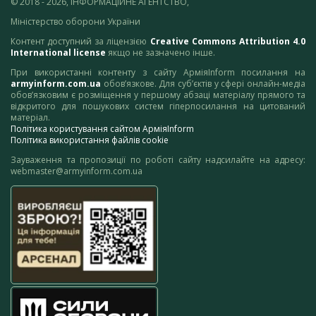
© 2018 - 2026, ІНФОРМАЦІЙНЕ АГЕНТСТВО,
Міністерство оборони України
Контент доступний за ліцензією
Creative Commons Attribution 4.0
International license
якщо не зазначено інше.
При використанні контенту з сайту АрміяInform посилання на
armyinform.com.ua
обов’язкове. Для суб’єктів у сфері онлайн-медіа
обов’язковим є розміщення у першому абзаці матеріалу прямого та
відкритого для пошукових систем гіперпосилання на цитований
матеріал.
Політика користування сайтом АрміяInform
Політика використання файлів cookie
Зауваження та пропозиції по роботі сайту надсилайте на адресу:
webmaster@armyinform.com.ua