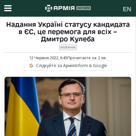
EN
Надання Україні статусу кандидата
в ЄС, це перемога для всіх –
Дмитро Кулеба
НОВИНИ
12 Червня 2022, 6:45
Прочитаєте за:
2
хв.
Слідкуйте за АрміяInform в Google