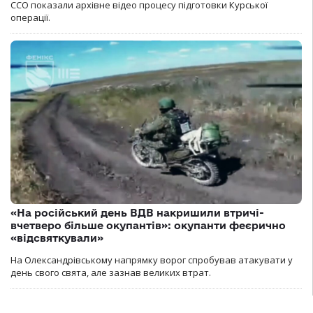
ССО показали архівне відео процесу підготовки Курської
операції.
«На російський день ВДВ накришили втричі-
вчетверо більше окупантів»: окупанти феєрично
«відсвяткували»
На Олександрівському напрямку ворог спробував атакувати у
день свого свята, але зазнав великих втрат.