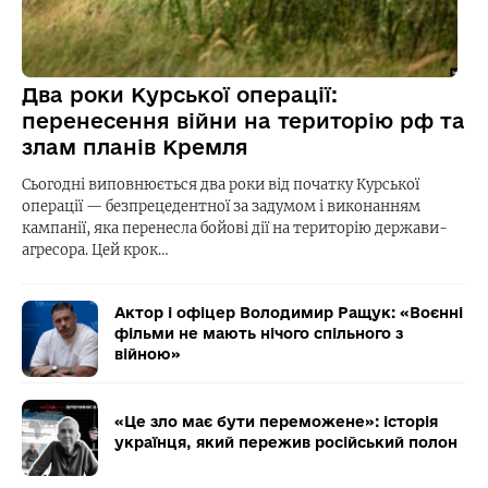
Два роки Курської операції:
перенесення війни на територію рф та
злам планів Кремля
Сьогодні виповнюється два роки від початку Курської
операції — безпрецедентної за задумом і виконанням
кампанії, яка перенесла бойові дії на територію держави-
агресора. Цей крок…
Актор і офіцер Володимир Ращук: «Воєнні
фільми не мають нічого спільного з
війною»
«Це зло має бути переможене»: історія
українця, який пережив російський полон