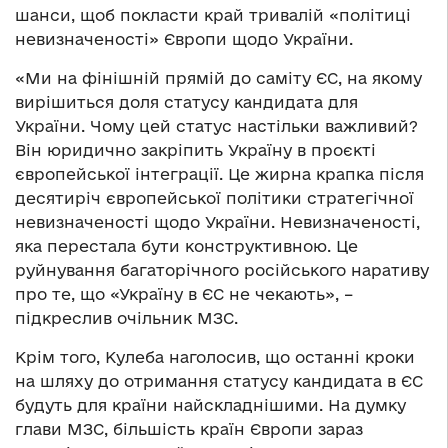
шанси, щоб покласти край тривалій «політиці
невизначеності» Європи щодо України.
«Ми на фінішній прямій до саміту ЄС, на якому
вирішиться доля статусу кандидата для
України. Чому цей статус настільки важливий?
Він юридично закріпить Україну в проєкті
європейської інтеграції. Це жирна крапка після
десятиріч європейської політики стратегічної
невизначеності щодо України. Невизначеності,
яка перестала бути конструктивною. Це
руйнування багаторічного російського наративу
про те, що «Україну в ЄС не чекають», –
підкреслив очільник МЗС.
Крім того, Кулеба наголосив, що останні кроки
на шляху до отримання статусу кандидата в ЄС
будуть для країни найскладнішими. На думку
глави МЗС, більшість країн Європи зараз