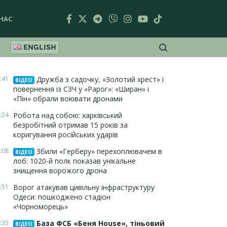
НАС
ENGLISH
:41
Дружба з садочку, «Золотий хрест» і
ВІДЕО
повернення із СЗЧ у «Рарог»: «Ширан» і
«Пін» обрали воювати дронами
:24
Робота над собою: харківський
безробітний отримав 15 років за
коригування російських ударів
:08
Збили «Герберу» перехоплювачем в
ВІДЕО
лоб: 1020-й полк показав унікальне
знищення ворожого дрона
:51
Ворог атакував цивільну інфраструктуру
Одеси: пошкоджено стадіон
«Чорноморець»
:35
База ФСБ «Беня House», тіньовий
ВІДЕО