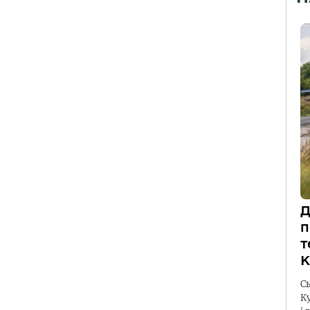
Д
п
т
К
С
К