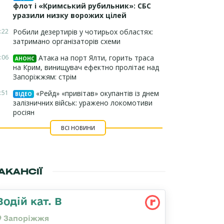
флот і «Кримський рубильник»: СБС
уразили низку ворожих цілей
:22
Робили дезертирів у чотирьох областях:
затримано організаторів схеми
:06
Атака на порт Ялти, горить траса
АНОНС
на Крим, винищувач ефектно пролітає над
Запоріжжям: стрім
:51
«Рейд» «привітав» окупантів із днем
ВІДЕО
залізничних військ: уражено локомотиви
росіян
ВСІ НОВИНИ
АКАНСІЇ
Водій кат. В
Запоріжжя