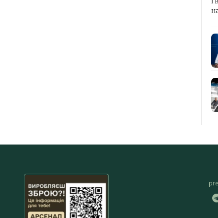
і 
н
pr