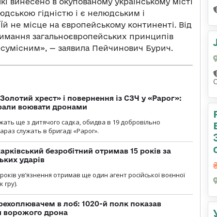
кі винесено в окупованому українському місті
юдською гідністю і є нелюдським і
й не місце на європейському континенті. Від
римання загальноєвропейських принципів
есумісним», — заявила Пейчинович Бурич.
Золотий хрест» і повернення із СЗЧ у «Рарог»:
брали воювати дронами
ужать ще з дитячого садка, обидва в 19 добровільно
зараз служать в бригаді «Рарог».
арківський безробітний отримав 15 років за
ьких ударів
років увʼязнення отримав ще один агент російської воєнної
 гру).
рехоплювачем в лоб: 1020-й полк показав
я ворожого дрона