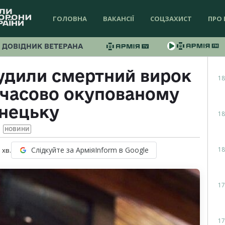
ГОЛОВНА
ВАКАНСІЇ
СОЦЗАХИСТ
ПРО 
ДОВІДНИК ВЕТЕРАНА
судили смертний вирок
18
мчасово окупованому
нецьку
18
НОВИНИ
18
Слідкуйте за АрміяInform в Google
1
хв.
17
17