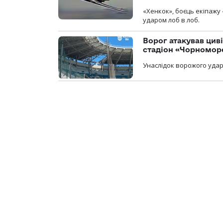
«Хенкок», боєць екіпажу 
ударом лоб в лоб.
Ворог атакував ци
стадіон «Чорномор
Унаслідок ворожого удар