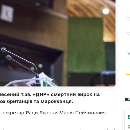
17
17
16
несений т.зв. «ДНР» смертний вирок на
В
ох британців та марокканця.
 секретар Ради Європи Марія Пейчинович