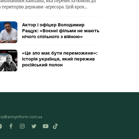
виконанням кампанії, яка перенесла бойові дії
а територію держави-агресора. Цей крок…
Актор і офіцер Володимир
Ращук: «Воєнні фільми не мають
нічого спільного з війною»
«Це зло має бути переможене»:
історія українця, який пережив
російський полон
ess@armyinform.com.ua