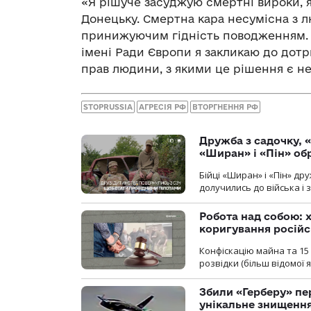
«Я рішуче засуджую смертні вироки, я
Донецьку. Смертна кара несумісна з л
принижуючим гідність поводженням. Ї
імені Ради Європи я закликаю до дот
прав людини, з якими це рішення є н
STOPRUSSIA
АГРЕСІЯ РФ
ВТОРГНЕННЯ РФ
Дружба з садочку, «
«Ширан» і «Пін» о
Бійці «Ширан» і «Пін» др
долучились до війська і 
Робота над собою: х
коригування російс
Конфіскацію майна та 15 
розвідки (більш відомої як
Збили «Герберу» пе
унікальне знищенн