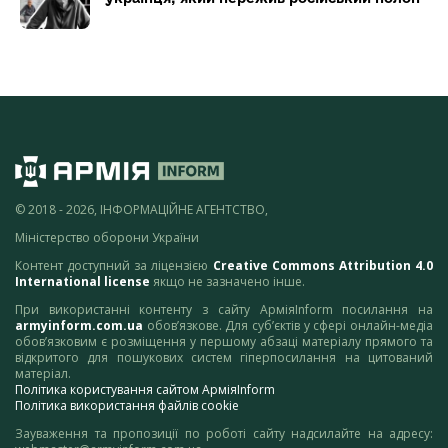
© 2018 - 2026, ІНФОРМАЦІЙНЕ АГЕНТСТВО,
Міністерство оборони України
Контент доступний за ліцензією
Creative Commons Attribution 4.0
International license
якщо не зазначено інше.
При використанні контенту з сайту АрміяInform посилання на
armyinform.com.ua
обов’язкове. Для суб’єктів у сфері онлайн-медіа
обов’язковим є розміщення у першому абзаці матеріалу прямого та
відкритого для пошукових систем гіперпосилання на цитований
матеріал.
Політика користування сайтом АрміяInform
Політика використання файлів cookie
Зауваження та пропозиції по роботі сайту надсилайте на адресу: