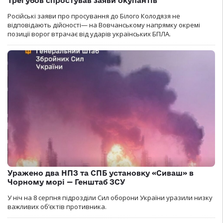
Трегубов спростував заяви окупантів
Російські заяви про просування до Білого Колодязя не
відповідають дійсності— на Вовчанському напрямку окремі
позиції ворог втрачає від ударів українських БПЛА.
Уражено два НПЗ та СПБ установку «Сиваш» в
Чорному морі — Генштаб ЗСУ
У ніч на 8 серпня підрозділи Сил оборони України уразили низку
важливих об’єктів противника.