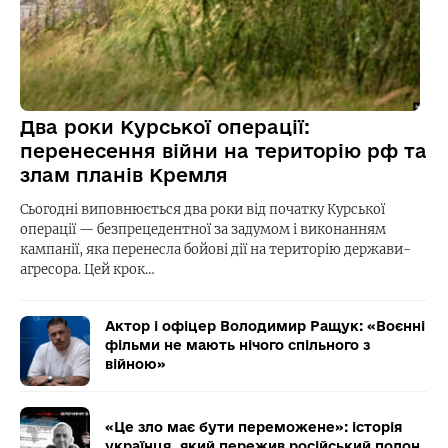
Два роки Курської операції:
перенесення війни на територію рф та
злам планів Кремля
Сьогодні виповнюється два роки від початку Курської
операції — безпрецедентної за задумом і виконанням
кампанії, яка перенесла бойові дії на територію держави-
агресора. Цей крок…
Актор і офіцер Володимир Ращук: «Воєнні
фільми не мають нічого спільного з
війною»
«Це зло має бути переможене»: історія
українця, який пережив російський полон