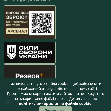
webmaster@armyinform.com.ua
Ми використовуємо файли cookie, щоб забезпечити
вам найкращий досвід роботи на нашому сайті.
Продовжуючи користуватися сайтом, ви погоджуєтесь
press@armyinform.com.ua
на використання файлів cookie. Детальніше про
політику використання файлів cookie
.
Погоджуюсь