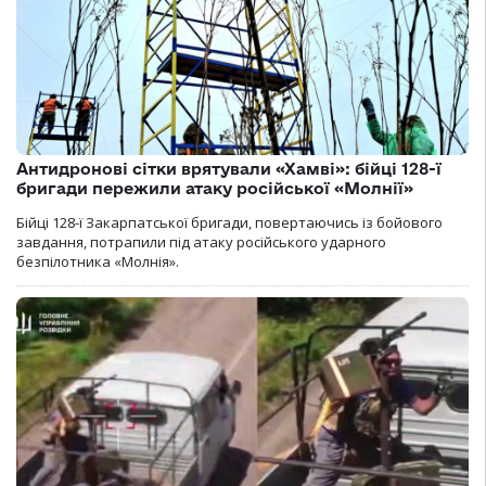
Антидронові сітки врятували «Хамві»: бійці 128-ї
бригади пережили атаку російської «Молнії»
Бійці 128-ї Закарпатської бригади, повертаючись із бойового
завдання, потрапили під атаку російського ударного
безпілотника «Молнія».