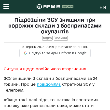
EN
Підрозділи ЗСУ знищили три
ворожих склади з боєприпасами
окупантів
ВІДЕО
НОВИНИ
8 Червня 2022, 20:45
Прочитаєте за:
< 1
хв.
Слідкуйте за АрміяInform в Google
Ситуація щодо російського вторгнення
ЗСУ знищили 3 склади з боєприпасами за 24
години. Про це
повідомляє
Стратком ЗСУ у
Телеграм.
«Якщо так і далі піде, то «атака із лопатами»
про яку вже розповідали орки, може стати