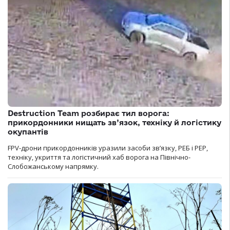
Destruction Team розбирає тил ворога:
прикордонники нищать зв’язок, техніку й логістику
окупантів
FPV-дрони прикордонників уразили засоби зв’язку, РЕБ і РЕР,
техніку, укриття та логістичний хаб ворога на Північно-
Слобожанському напрямку.