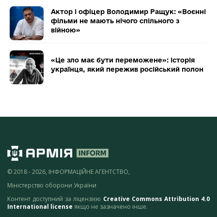
Актор і офіцер Володимир Ращук: «Воєнні
фільми не мають нічого спільного з
війною»
«Це зло має бути переможене»: історія
українця, який пережив російський полон
© 2018 - 2026, ІНФОРМАЦІЙНЕ АГЕНТСТВО,
Міністерство оборони України
Контент доступний за ліцензією
Creative Commons Attribution 4.0
International license
якщо не зазначено інше.