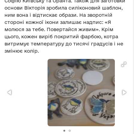
Софію Київську та Оранта. Також для заготовки
основи Вікторія зробила силіконовий шаблон,
ним вона і відтискає образи. На зворотній
стороні кожної ікони залишає надпис: «Я
молюся за тебе. Повертайся живим». Крім
цього, кожен виріб покритий фарбою, котра
витримує температуру до тисячі градусів і не
змінює колір.