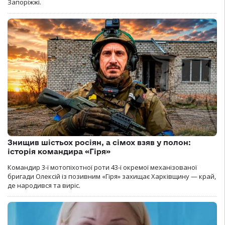
Запоріжжі.
Знищив шістьох росіян, а сімох взяв у полон:
історія командира «Гіря»
Командир 3-ї мотопіхотної роти 43-ї окремої механізованої
бригади Олексій із позивним «Гіря» захищає Харківщину — край,
де народився та виріс.