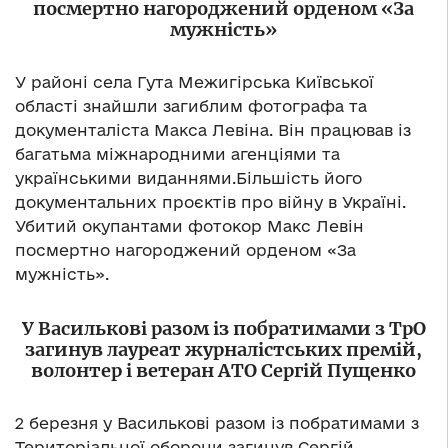
посмертно нагороджений орденом «За
мужність»
У районі села Гута Межигірська Київської
області знайшли загиблим фотографа та
документаліста Макса Левіна. Він працював із
багатьма міжнародними агенціями та
українськими виданнями.Більшість його
документальних проєктів про війну в Україні.
Убитий окупантами фотокор Макс Левін
посмертно нагороджений орденом «За
мужність».
У Василькові разом із побратимами з ТрО
загинув лауреат журналістських премій,
волонтер і ветеран АТО Сергій Пущенко
2 березня у Василькові разом із побратимами з
Територіальної оборони загинув Сергій