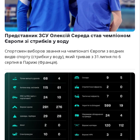
Представник ЗСУ Олексій Середа став чемпіоном
Європи зі стрибків у воду
Спортсмен виборов звання на чемпіонаті Європи з водних
видів спорту (стрибки у воду), який тривав з 31 липня по 6
серпня в Парижі (Франція).