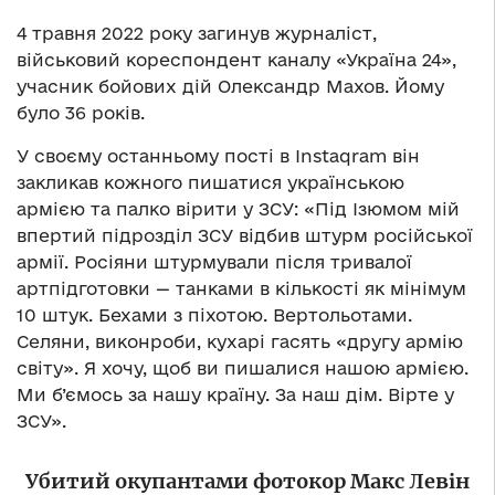
4 травня 2022 року загинув журналіст,
військовий кореспондент каналу «Україна 24»,
учасник бойових дій Олександр Махов. Йому
було 36 років.
У своєму останньому пості в Instaqram він
закликав кожного пишатися українською
армією та палко вірити у ЗСУ: «Під Ізюмом мій
впертий підрозділ ЗСУ відбив штурм російської
армії. Росіяни штурмували після тривалої
артпідготовки — танками в кількості як мінімум
10 штук. Бехами з піхотою. Вертольотами.
Селяни, виконроби, кухарі гасять «другу армію
світу». Я хочу, щоб ви пишалися нашою армією.
Ми б’ємось за нашу країну. За наш дім. Вірте у
ЗСУ».
Убитий окупантами фотокор Макс Левін