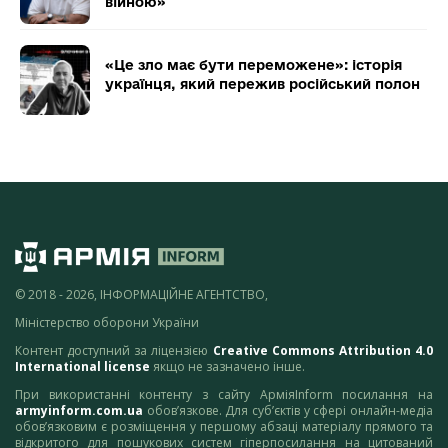
війною»
«Це зло має бути переможене»: історія
українця, який пережив російський полон
© 2018 - 2026, ІНФОРМАЦІЙНЕ АГЕНТСТВО,
Міністерство оборони України
Контент доступний за ліцензією
Creative Commons Attribution 4.0
International license
якщо не зазначено інше.
При використанні контенту з сайту АрміяInform посилання на
armyinform.com.ua
обов’язкове. Для суб’єктів у сфері онлайн-медіа
обов’язковим є розміщення у першому абзаці матеріалу прямого та
відкритого для пошукових систем гіперпосилання на цитований