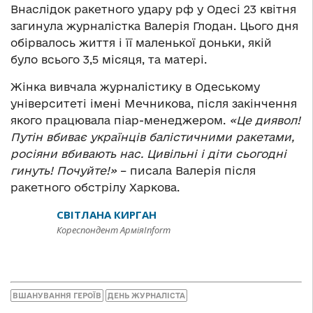
Внаслідок ракетного удару рф у Одесі 23 квітня
загинула журналістка Валерія Глодан. Цього дня
обірвалось життя і її маленької доньки, якій
було всього 3,5 місяця, та матері.
Жінка вивчала журналістику в Одеському
університеті імені Мечникова, після закінчення
якого працювала піар-менеджером.
«Це диявол!
Путін вбиває українців балістичними ракетами,
росіяни вбивають нас. Цивільні і діти сьогодні
гинуть! Почуйте!»
– писала Валерія після
ракетного обстрілу Харкова.
СВІТЛАНА КИРГАН
Кореспондент АрміяInform
ВШАНУВАННЯ ГЕРОЇВ
ДЕНЬ ЖУРНАЛІСТА