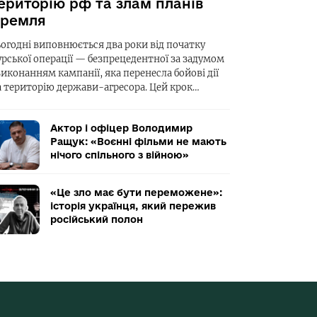
ериторію рф та злам планів
ремля
ьогодні виповнюється два роки від початку
урської операції — безпрецедентної за задумом
виконанням кампанії, яка перенесла бойові дії
а територію держави-агресора. Цей крок…
Актор і офіцер Володимир
Ращук: «Воєнні фільми не мають
нічого спільного з війною»
«Це зло має бути переможене»:
історія українця, який пережив
російський полон