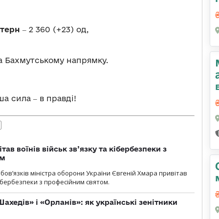
стерн
‒ 2 360 (+23) од,
а Бахмутському напрямку.
 сила ‒ в правді!
тав воїнів військ зв’язку та кібербезпеки з
ом
ов’язків міністра оборони України Євгеній Хмара привітав
 кібербезпеки з професійним святом.
ахедів» і «Орланів»: як українські зенітники