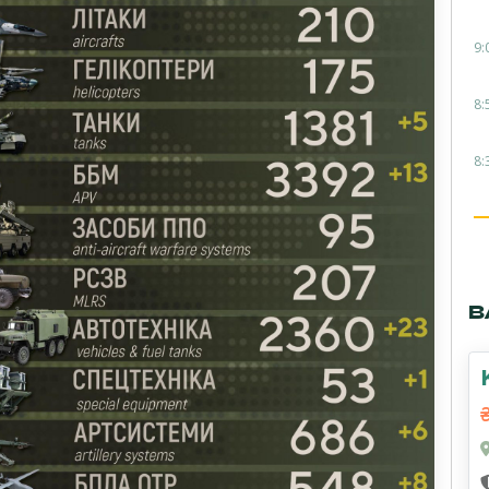
9:
8:
8:
В