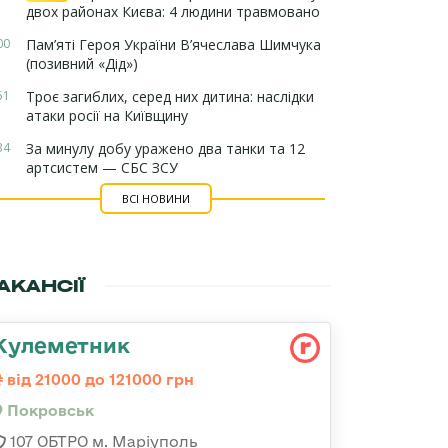
двох районах Києва: 4 людини травмовано
00
Пам’яті Героя України В’ячеслава Шимчука
(позивний «Дід»)
51
Троє загиблих, серед них дитина: наслідки
атаки росії на Київщину
34
За минулу добу уражено два танки та 12
артсистем — СБС ЗСУ
ВСІ НОВИНИ
АКАНСІЇ
Кулеметник
від 21000 до 121000 грн
Покровськ
107 ОБТРО м. Маріуполь