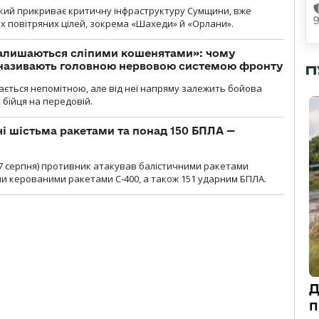
 який прикриває критичну інфраструктуру Сумщини, вже
 повітряних цілей, зокрема «Шахеди» й «Орлани».
залишаються сліпими кошенятами»: чому
к називають головною нервовою системою фронту
П
ається непомітною, але від неї напряму залежить бойова
 бійця на передовій.
чі шістьма ракетами та понад 150 БПЛА —
00 7 серпня) противник атакував балістичними ракетами
ми керованими ракетами С-400, а також 151 ударним БПЛА.
Д
п