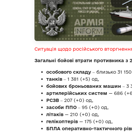
Ситуація щодо російського вторгненн
Загальні бойові втрати противника з 
особового складу
‒ близько 31 150
танків
‒ 1 381 (+5) од,
бойових броньованих машин
‒ 3 
артилерійських систем
— 686 (+6
РСЗВ
‒ 207 (+0) од,
засоби ППО
‒ 95 (+0) од,
літаків
— 210 (+0) од,
гелікоптерів
— 175 (+0) од,
БПЛА оперативно-тактичного рів