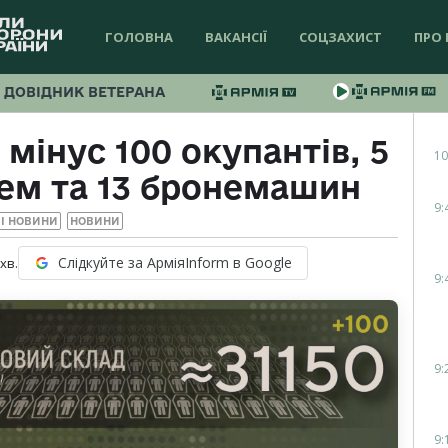
ГОЛОВНА
ВАКАНСІЇ
СОЦЗАХИСТ
ПРО 
ДОВІДНИК ВЕТЕРАНА
 мінус 100 окупантів, 5
10
тем та 13 бронемашин
9:
І НОВИНИ
НОВИНИ
Слідкуйте за АрміяInform в Google
хв.
9:
9:
9: