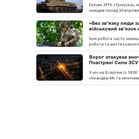
Екіпаж ЗРГК «Тунгуска»,
знищив понад 30 ворожих
«Без зв’язку люди 
військовий зв’язо
Їхня робота часто залиш
робота та життя кожного
Ворог атакував вно
Повітряні Сили ЗСУ
У ніч на 8 серпня (з 18:
«Іскандер-М» та зенітни