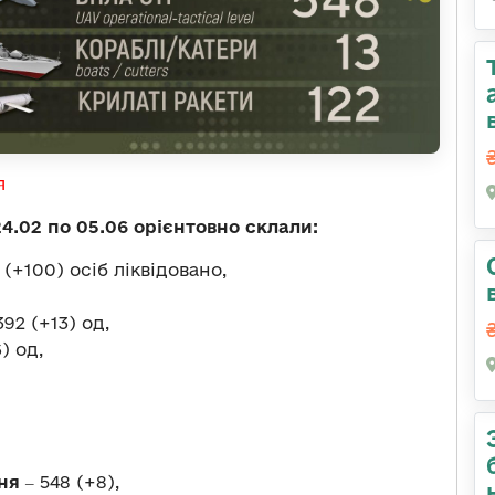
я
24.02 по 05.06 орієнтовно склали:
 (+100) осіб ліквідовано,
392 (+13) од,
) од,
ня
‒ 548 (+8),