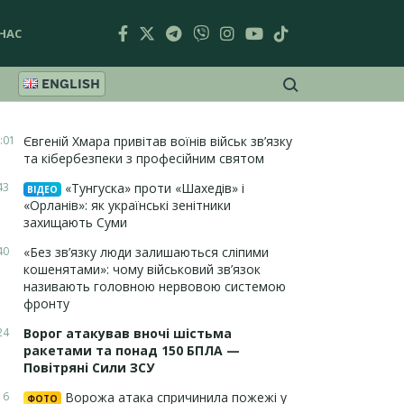
НАС
ENGLISH
:01
Євгеній Хмара привітав воїнів військ зв’язку
та кібербезпеки з професійним святом
43
«Тунгуска» проти «Шахедів» і
ВІДЕО
«Орланів»: як українські зенітники
захищають Суми
40
«Без зв’язку люди залишаються сліпими
кошенятами»: чому військовий зв’язок
називають головною нервовою системою
фронту
24
Ворог атакував вночі шістьма
ракетами та понад 150 БПЛА —
Повітряні Сили ЗСУ
16
Ворожа атака спричинила пожежі у
ФОТО