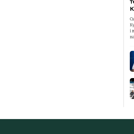
т
К
С
К
і 
н