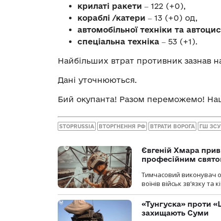
крилаті ракети
‒ 122 (+0),
кораблі /катери
‒ 13 (+0) од,
автомобільної техніки та автоци
спеціальна техніка
‒ 53 (+1).
Найбільших втрат противник зазнав н
Дані уточнюються.
Бий окупанта! Разом переможемо! Наша
STOPRUSSIA
ВТОРГНЕННЯ РФ
ВТРАТИ ВОРОГА
ГШ ЗСУ
Євгеній Хмара приві
професійним свят
Тимчасовий виконувач об
воїнів військ зв’язку та
«Тунгуска» проти «Ш
захищають Суми